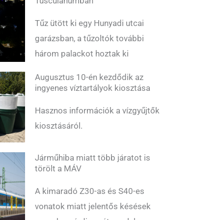
Tusculanumban
Tűz ütött ki egy Hunyadi utcai
garázsban, a tűzoltók további
három palackot hoztak ki
Augusztus 10-én kezdődik az
ingyenes víztartályok kiosztása
Hasznos információk a vízgyűjtők
kiosztásáról.
Járműhiba miatt több járatot is
törölt a MÁV
A kimaradó Z30-as és S40-es
vonatok miatt jelentős késések