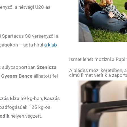
senyzői a hétvégi U20-as
 Spartacus SC versenyzői a
ságokon – adta hírül
a klub
Ismét lehet mozizni a Papi
os súlycsoportban
Szenicza
A plédes mozi keretében, a
című filmet vetítik a zápor
g
Gyenes Bence
állhatott fel
szás Elza
59 kg-ban,
Kaszás
abadfogásúak 125 kg-os
odik
helyen végzett.