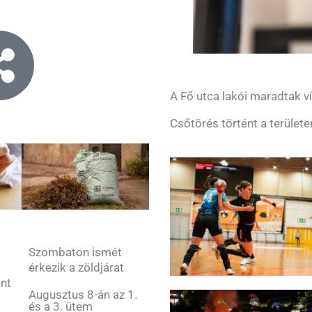
A Fő utca lakói maradtak ví
Csőtörés történt a területe
Szombaton ismét
érkezik a zöldjárat
ant
Augusztus 8-án az 1.
és a 3. ütem