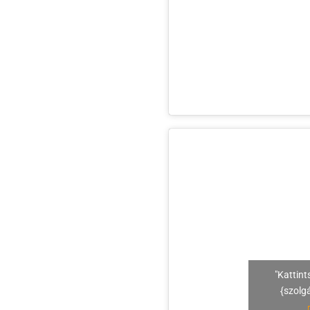
"Kattint
{szolg