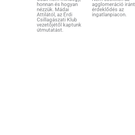
honnan és hogyan
agglomeráció iránt
nézzük. Mádai
érdeklődés az
Attilától, az Érdi
ingatlanpiacon.
Csillagászati Klub
vezetőjétől kaptunk
útmutatást.