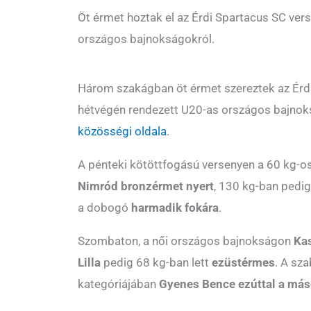
Öt érmet hoztak el az Érdi Spartacus SC ver
országos bajnokságokról.
Három szakágban öt érmet szereztek az Érdi
hétvégén rendezett U20-as országos bajnok
közösségi oldala
.
A pénteki kötöttfogású versenyen a 60 kg-
Nimród bronzérmet nyert
, 130 kg-ban pedi
a dobogó
harmadik fokára
.
Szombaton, a női országos bajnokságon
Ka
Lilla
pedig 68 kg-ban lett
ezüstérmes
. A sz
kategóriájában
Gyenes Bence ezúttal a más