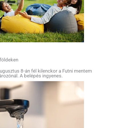
 földeken
ugusztus 8-án fél kilenckor a Futni mentem
tározónál. A belépés ingyenes.