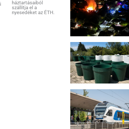
háztartásaiból
i
szállítja el a
nyesedéket az ÉTH.