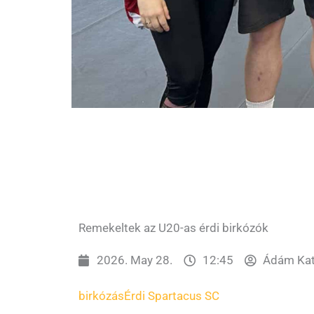
Remekeltek az U20-as érdi birkózók
2026. May 28.
12:45
Ádám Kat
birkózás
Érdi Spartacus SC