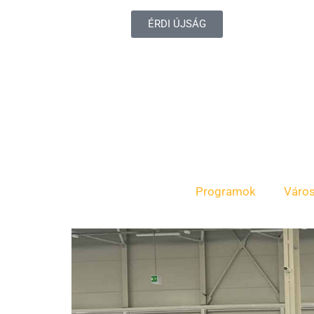
ÉRDI ÚJSÁG
Programok
Váro