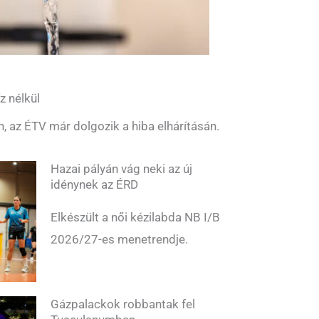
z nélkül
n, az ÉTV már dolgozik a hiba elhárításán.
Hazai pályán vág neki az új
idénynek az ÉRD
Elkészült a női kézilabda NB I/B
2026/27-es menetrendje.
Gázpalackok robbantak fel