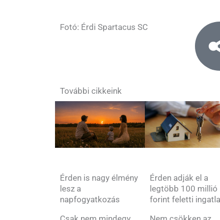
Fotó: Érdi Spartacus SC
További cikkeink
Érden is nagy élmény
Érden adják el a
lesz a
legtöbb 100 millió
napfogyatkozás
forint feletti ingatl
Csak nem mindegy,
Nem csökken az