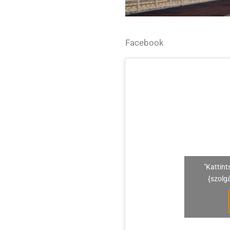
Facebook
"Kattint
{szolg