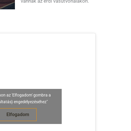
vannak az érdi vasútvonalakon.
son az 'Elfogadom' gombra a
áltatás} engedélyezéséhez"
Elfogadom