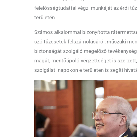
felelősségtudattal végzi munkáját az érdi t
területén.
Számos alkalommal bizonyította rátermettsé
szó tűzesetek felszámolásáról, műszaki men
biztonságát szolgáló megelőző tevékenység
magát,
m
entőápoló végzettséget is szerzett,
szolgálati napokon e területen is segíti hivat