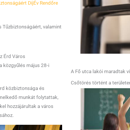
ztonságáért Díj
Év Rendőre
s Tűzbiztonságáért, valamint
az Érd Város
a közgyűlés május 28-i
A Fő utca lakói maradtak ví
Csőtörés történt a területe
Érd közbiztonsága és
melkedő munkát folytattak,
el hozzájárultak a város
sához.