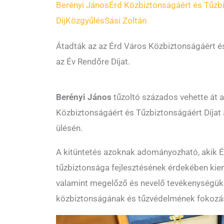
Berényi János
Érd Közbiztonságáért és Tűzbi
Díj
Közgyűlés
Sási Zoltán
Átadták az az Érd Város Közbiztonságáért é
az Év Rendőre Díjat.
Berényi János
tűzoltó százados vehette át 
Közbiztonságáért és Tűzbiztonságáért Díjat 
ülésén.
A kitüntetés azoknak adományozható, akik 
tűzbiztonsága fejlesztésének érdekében kie
valamint megelőző és nevelő tevékenységükk
közbiztonságának és tűzvédelmének fokozá