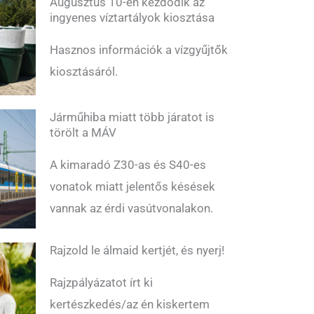
Augusztus 10-én kezdődik az
ingyenes víztartályok kiosztása
Hasznos információk a vízgyűjtők
kiosztásáról.
Járműhiba miatt több járatot is
törölt a MÁV
A kimaradó Z30-as és S40-es
vonatok miatt jelentős késések
vannak az érdi vasútvonalakon.
Rajzold le álmaid kertjét, és nyerj!
Rajzpályázatot írt ki
kertészkedés/az én kiskertem