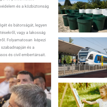
űzvédelem és a közbiztonság
gét és bátorságát, legyen
tésekről, vagy a lakosság
ről.
Folyamatosan
képezi
 s
zabadnapján és a
ásos és civil embertársait.