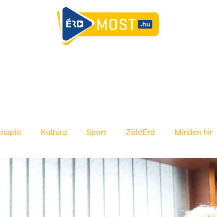
snapló
Kultúra
Sport
ZöldÉrd
Minden hír