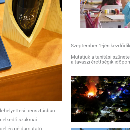
Szeptember 1-jén kezdődik 
Mutatjuk a tanítási szünetek,
a tavaszi érettségik időpont
k-helyettesi beosztásban
emelkedő szakmai
ggel és példamutató