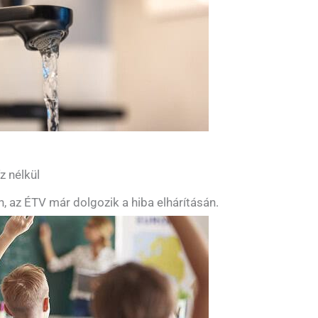
z nélkül
n, az ÉTV már dolgozik a hiba elhárításán.