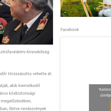
Facebook
sztrófavédelmi Kirendeltség
dőr törzszászlós vehette át.
atják, akik kiemelkedő
"Kattint
város közbiztonsági
{szolg
k megelőzésében,
an, illetve rendezvények