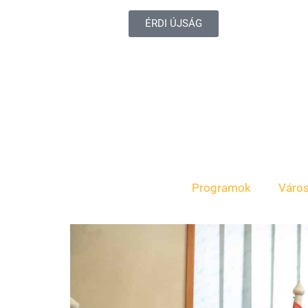
ÉRDI ÚJSÁG
Programok
Váro