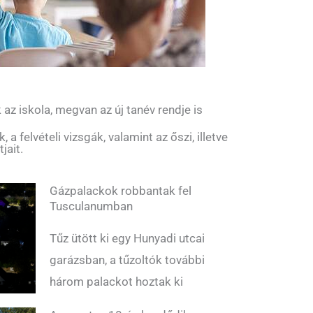
az iskola, megvan az új tanév rendje is
 a felvételi vizsgák, valamint az őszi, illetve
jait.
Gázpalackok robbantak fel
Tusculanumban
Tűz ütött ki egy Hunyadi utcai
garázsban, a tűzoltók további
három palackot hoztak ki