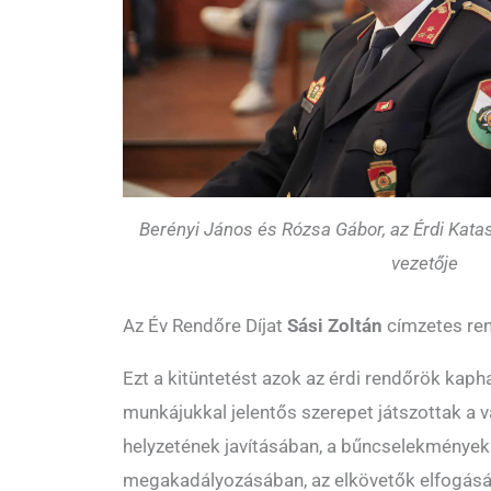
Berényi János és Rózsa Gábor, az Érdi Kata
vezetője
Az Év Rendőre Díjat
Sási Zoltán
címzetes ren
Ezt a kitüntetést azok az érdi rendőrök kaph
munkájukkal jelentős szerepet játszottak a 
helyzetének javításában, a bűncselekménye
megakadályozásában, az elkövetők elfogásáb