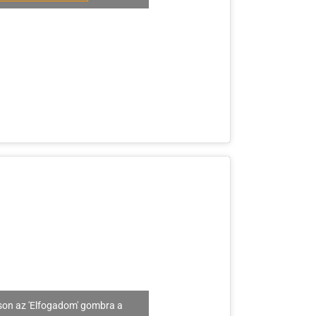
son az 'Elfogadom' gombra a