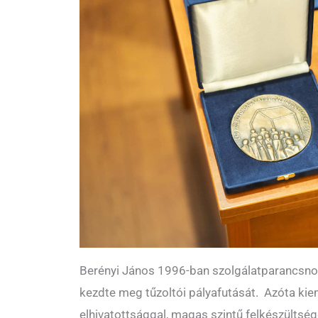
Berényi János 1996-ban szolgálatparancsno
kezdte meg tűzoltói pályafutását. Azóta ki
elhivatottsággal, magas szintű felkészültsé