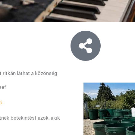
 ritkán láthat a közönség
sef
ó
tnek betekintést azok, akik