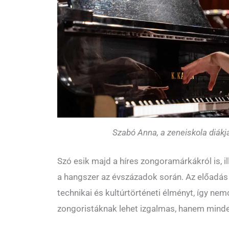
Szabó Anna, a zeneiskola diákj
Szó esik majd a híres zongoramárkákról is, ill
a hangszer az évszázadok során. Az előadás 
technikai és kultúrtörténeti élményt, így n
zongoristáknak lehet izgalmas, hanem mind