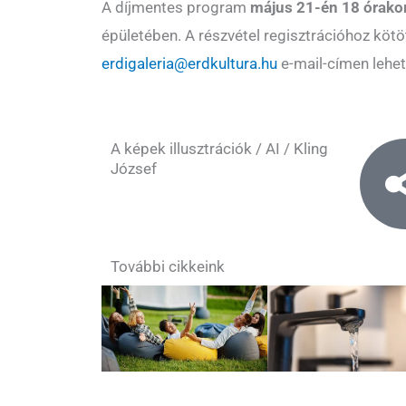
A díjmentes program
május 21-én 18 órako
épületében. A részvétel regisztrációhoz kötöt
erdigaleria@erdkultura.hu
e-mail-címen lehet
A képek illusztrációk / AI / Kling
József
További cikkeink