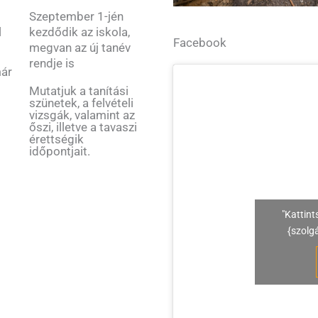
Szeptember 1-jén
kezdődik az iskola,
l
Facebook
megvan az új tanév
rendje is
már
Mutatjuk a tanítási
szünetek, a felvételi
vizsgák, valamint az
őszi, illetve a tavaszi
érettségik
időpontjait.
"Kattint
{szolg