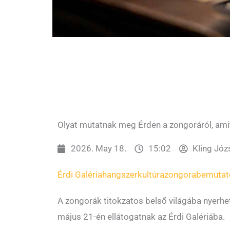
Olyat mutatnak meg Érden a zongoráról, amit
2026. May 18.
15:02
Kling Józ
Érdi Galéria
hangszer
kultúra
zongorabemutat
A zongorák titokzatos belső világába nyerhe
május 21-én ellátogatnak az Érdi Galériába.