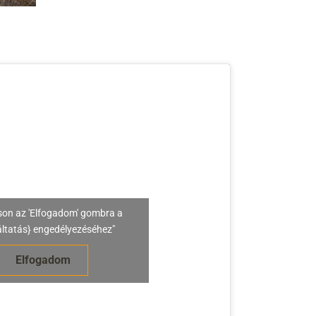
son az 'Elfogadom' gombra a
áltatás} engedélyezéséhez"
Elfogadom