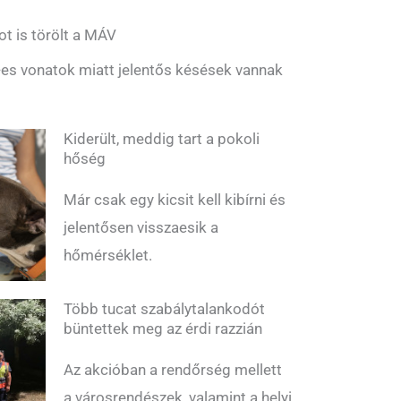
ot is törölt a MÁV
es vonatok miatt jelentős késések vannak
Kiderült, meddig tart a pokoli
hőség
Már csak egy kicsit kell kibírni és
jelentősen visszaesik a
hőmérséklet.
Több tucat szabálytalankodót
büntettek meg az érdi razzián
Az akcióban a rendőrség mellett
a városrendészek, valamint a helyi