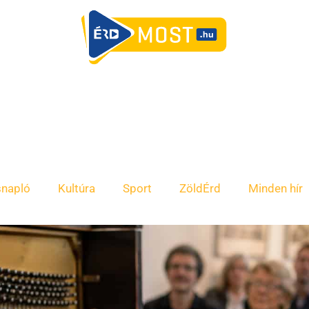
snapló
Kultúra
Sport
ZöldÉrd
Minden hír