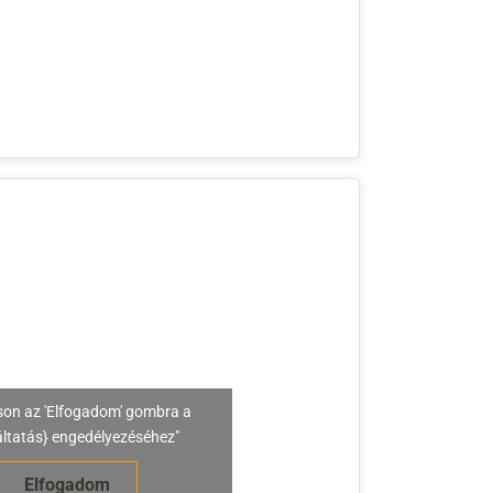
son az 'Elfogadom' gombra a
áltatás} engedélyezéséhez"
Elfogadom