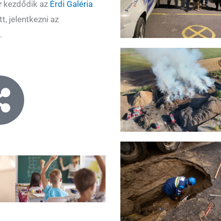
r
kezdődik az
Érdi Galéria
t, jelentkezni az
.