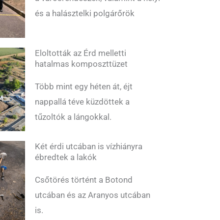
és a halásztelki polgárőrök
Eloltották az Érd melletti
hatalmas komposzttüzet
Több mint egy héten át, éjt
nappallá téve küzdöttek a
tűzoltók a lángokkal.
Két érdi utcában is vízhiányra
ébredtek a lakók
Csőtörés történt a Botond
utcában és az Aranyos utcában
is.