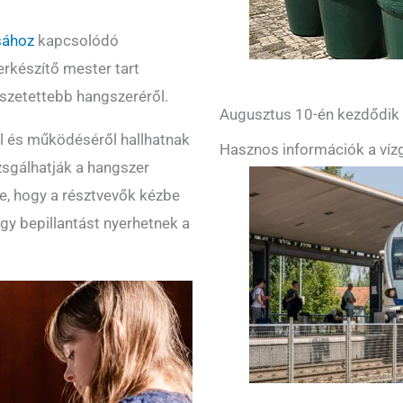
ásához
kapcsolódó
rkészítő mester tart
sszetettebb hangszeréről.
Augusztus 10-én kezdődik a
l és működéséről hallhatnak
Hasznos információk a vízg
zsgálhatják a hangszer
e, hogy a résztvevők kézbe
gy bepillantást nyerhetnek a