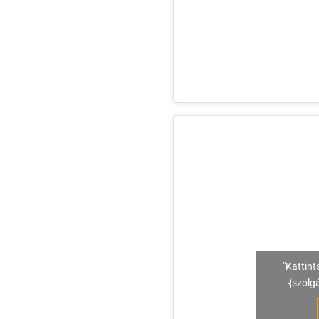
"Kattint
{szolg