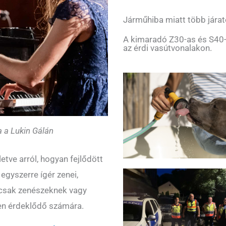
Járműhiba miatt több járat
A kimaradó Z30-as és S40-
az érdi vasútvonalakon.
a a Lukin Gálán
etve arról, hogyan fejlődött
egyszerre ígér zenei,
emcsak zenészeknek vagy
en érdeklődő számára.