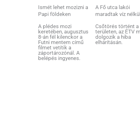
Ismét lehet mozizni a
A Fő utca lakói
Papi földeken
maradtak víz nélkü
A plédes mozi
Csőtörés történt a
keretében, augusztus
területen, az ÉTV 
8-án fél kilenckor a
dolgozik a hiba
Futni mentem című
elhárításán.
filmet vetítik a
záportározónál. A
belépés ingyenes.