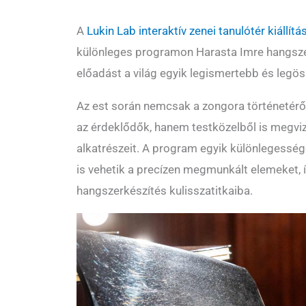
A
Lukin Lab interaktív zenei tanulótér kiállít
különleges programon Harasta Imre hangsze
előadást a világ egyik legismertebb és legö
Az est során nemcsak a zongora történetérő
az érdeklődők, hanem testközelből is megvi
alkatrészeit. A program egyik különlegesség
is vehetik a precízen megmunkált elemeket, í
hangszerkészítés kulisszatitkaiba.