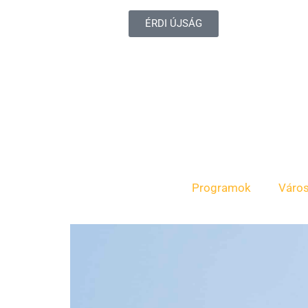
ÉRDI ÚJSÁG
Programok
Váro