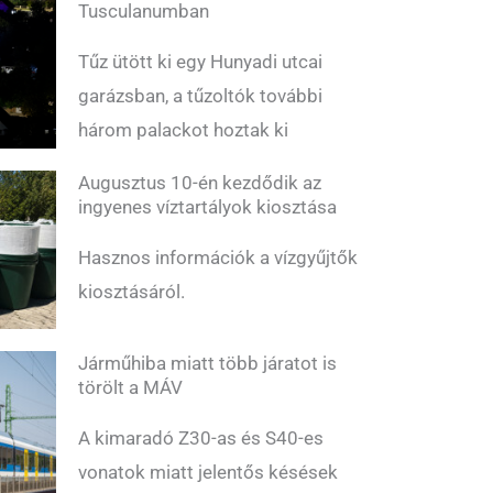
Tusculanumban
Tűz ütött ki egy Hunyadi utcai
garázsban, a tűzoltók további
három palackot hoztak ki
Augusztus 10-én kezdődik az
ingyenes víztartályok kiosztása
Hasznos információk a vízgyűjtők
kiosztásáról.
Járműhiba miatt több járatot is
törölt a MÁV
A kimaradó Z30-as és S40-es
vonatok miatt jelentős késések