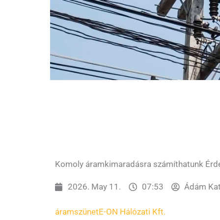
Komoly áramkimaradásra számíthatunk Érd
2026. May 11.
07:53
Ádám Kat
áramszünet
E-ON Hálózati Kft.