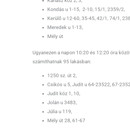
Kanász köz 2, 3,
Kondás u 1-15, 2-10, 15/1, 2359/2,
Kerülő u 12-60, 35-45, 42/1, 74/1, 23
Meredek u 1-13,
Mély út
Ugyanezen a napon 10:20 és 12:20 óra közö
számíthatnak 95 lakásban:
1250 sz. út 2,
Csikós u 5, Judit u 64-23522, 67-235
Judit köz 1, 10,
Jolán u 3483,
Júlia u 119,
Mély út 28, 61-67