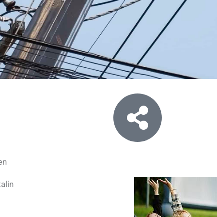
en
alin