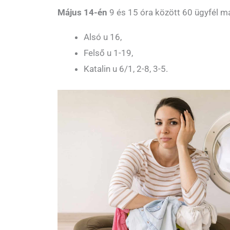
Május 14-én
9 és 15 óra között 60 ügyfél m
Alsó u 16,
Felső u 1-19,
Katalin u 6/1, 2-8, 3-5.