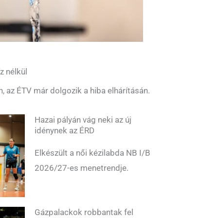
z nélkül
n, az ÉTV már dolgozik a hiba elhárításán.
Hazai pályán vág neki az új
idénynek az ÉRD
Elkészült a női kézilabda NB I/B
2026/27-es menetrendje.
Gázpalackok robbantak fel