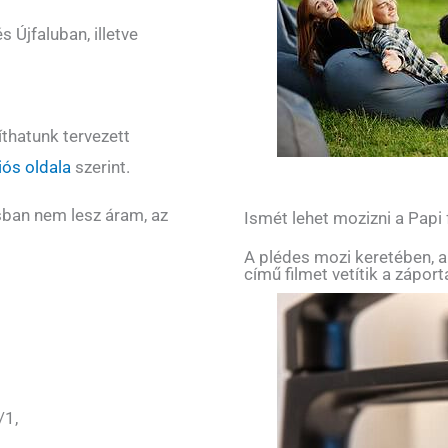
 Újfaluban, illetve
thatunk tervezett
ós oldala
szerint.
sban nem lesz áram, az
Ismét lehet mozizni a Papi
A plédes mozi keretében, a
című filmet vetítik a zápor
/1,