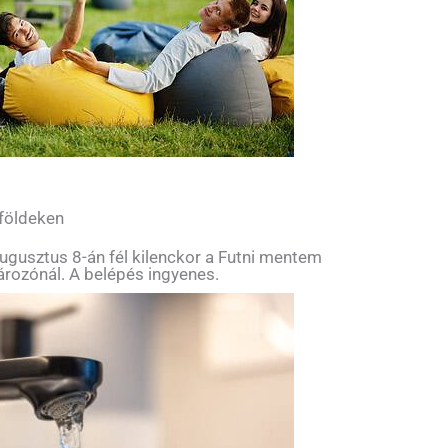
 földeken
ugusztus 8-án fél kilenckor a Futni mentem
tározónál. A belépés ingyenes.