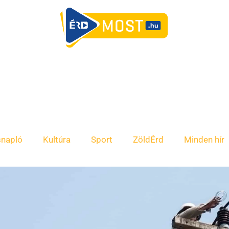
snapló
Kultúra
Sport
ZöldÉrd
Minden hír