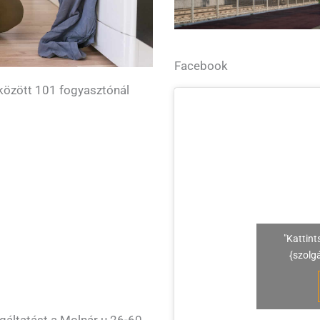
Facebook
között 101 fogyasztónál
"Kattint
{szolg
lgáltatást a Molnár u 26-60