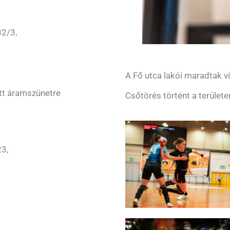
82/3,
A Fő utca lakói maradtak ví
tt áramszünetre
Csőtörés történt a területe
23,