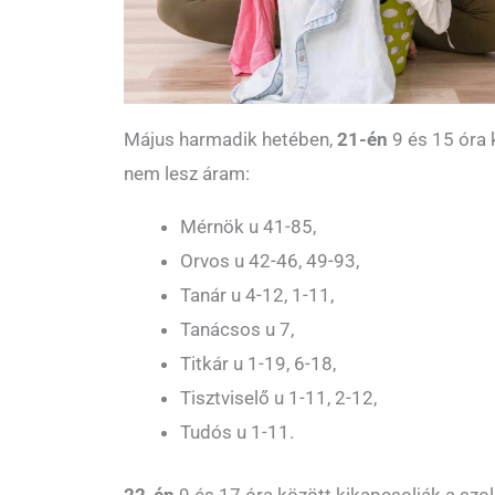
Május harmadik hetében,
21-én
9 és 15 óra 
nem lesz áram:
Mérnök u 41-85,
Orvos u 42-46, 49-93,
Tanár u 4-12, 1-11,
Tanácsos u 7,
Titkár u 1-19, 6-18,
Tisztviselő u 1-11, 2-12,
Tudós u 1-11.
22-én
9 és 17 óra között kikapcsolják a szo