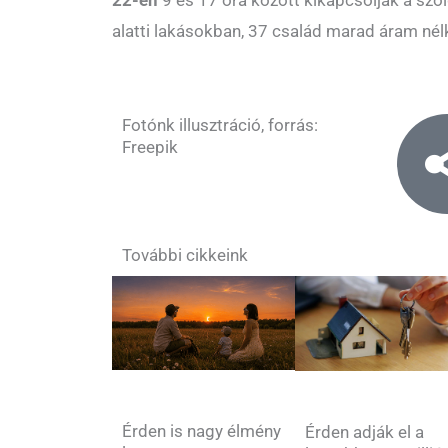
alatti lakásokban, 37 család marad áram nélk
Fotónk illusztráció, forrás:
Freepik
További cikkeink
Érden is nagy élmény
Érden adják el a