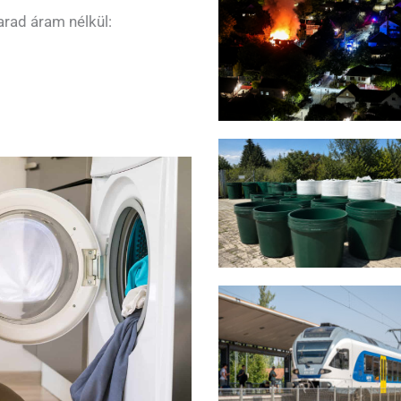
arad áram nélkül: