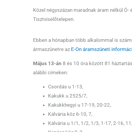
Közel négyszázan maradnak áram nélkül Ó- és
Tisztviselőtelepen.
Ebben a hónapban több alkalommal is számí
ármaszünetre az
E-On áramszüneti informáci
Május 13-án
8 és 10 óra között 81 háztartá
alábbi címeken:
Csordás u 1-13,
Kakukk u 2525/7,
Kakukkhegyi u 17-19, 20-22,
Kálvária köz 6-10, 7,
Kálvária u 1/1, 1/2, 1/3, 1-17, 2-16, 11