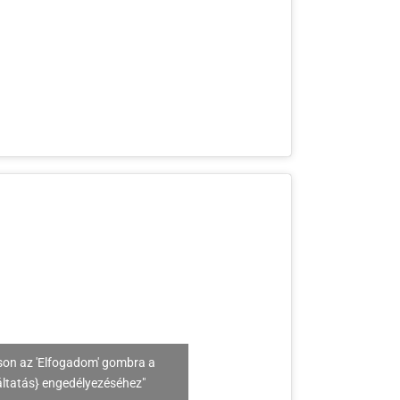
son az 'Elfogadom' gombra a
áltatás} engedélyezéséhez"