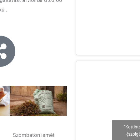
ül.
"Kattint
{szolg
Szombaton ismét