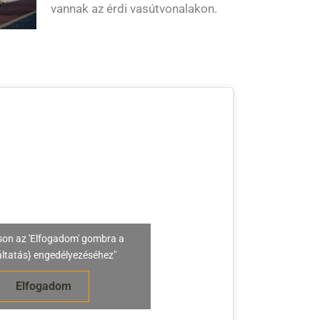
vannak az érdi vasútvonalakon.
son az 'Elfogadom' gombra a
áltatás} engedélyezéséhez"
Elfogadom