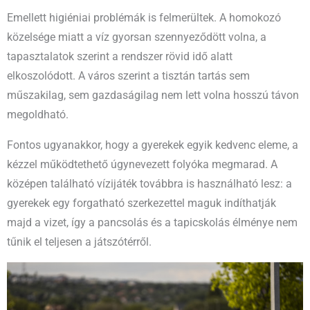
Emellett higiéniai problémák is felmerültek. A homokozó
közelsége miatt a víz gyorsan szennyeződött volna, a
tapasztalatok szerint a rendszer rövid idő alatt
elkoszolódott. A város szerint a tisztán tartás sem
műszakilag, sem gazdaságilag nem lett volna hosszú távon
megoldható.
Fontos ugyanakkor, hogy a gyerekek egyik kedvenc eleme, a
kézzel működtethető úgynevezett folyóka megmarad. A
középen található vízijáték továbbra is használható lesz: a
gyerekek egy forgatható szerkezettel maguk indíthatják
majd a vizet, így a pancsolás és a tapicskolás élménye nem
tűnik el teljesen a játszótérről.