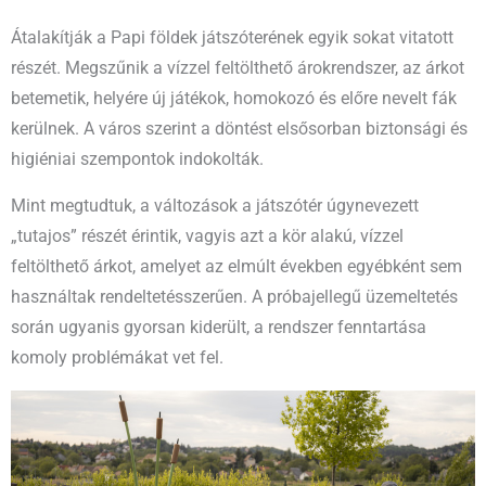
Átalakítják a Papi földek játszóterének egyik sokat vitatott
részét. Megszűnik a vízzel feltölthető árokrendszer, az árkot
betemetik, helyére új játékok, homokozó és előre nevelt fák
kerülnek. A város szerint a döntést elsősorban biztonsági és
higiéniai szempontok indokolták.
Mint megtudtuk, a változások a játszótér úgynevezett
„tutajos” részét érintik, vagyis azt a kör alakú, vízzel
feltölthető árkot, amelyet az elmúlt években egyébként sem
használtak rendeltetésszerűen. A próbajellegű üzemeltetés
során ugyanis gyorsan kiderült, a rendszer fenntartása
komoly problémákat vet fel.