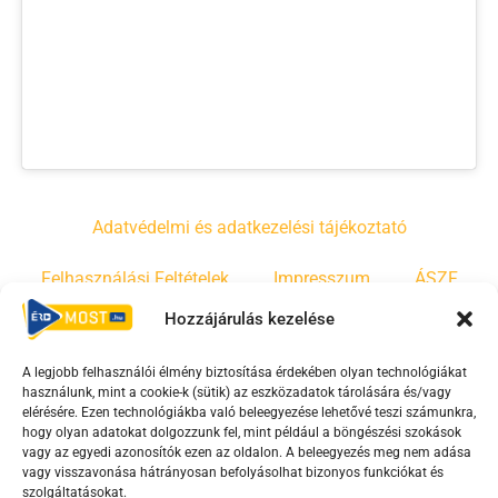
Adatvédelmi és adatkezelési tájékoztató
Felhasználási Feltételek
Impresszum
ÁSZF
Hozzájárulás kezelése
Irányelvek
Moderálási szabályzat
A legjobb felhasználói élmény biztosítása érdekében olyan technológiákat
használunk, mint a cookie-k (sütik) az eszközadatok tárolására és/vagy
F
Y
T
elérésére. Ezen technológiákba való beleegyezése lehetővé teszi számunkra,
a
o
i
hogy olyan adatokat dolgozzunk fel, mint például a böngészési szokások
vagy az egyedi azonosítók ezen az oldalon. A beleegyezés meg nem adása
c
u
k
vagy visszavonása hátrányosan befolyásolhat bizonyos funkciókat és
e
t
t
szolgáltatásokat.