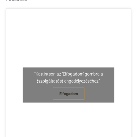
"Kattintson az 'Elfogadom' gombra a
{szolgáltatás} engedélyezéséhez"
Elfogadom