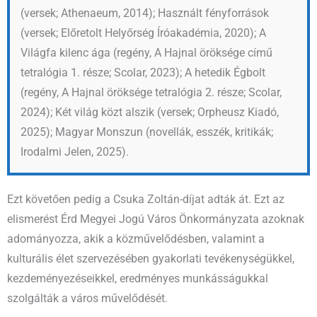
(versek; Athenaeum, 2014); Használt fényforrások
(versek; Előretolt Helyőrség Íróakadémia, 2020); A
Világfa kilenc ága (regény, A Hajnal öröksége című
tetralógia 1. része; Scolar, 2023); A hetedik Égbolt
(regény, A Hajnal öröksége tetralógia 2. része; Scolar,
2024); Két világ közt alszik (versek; Orpheusz Kiadó,
2025); Magyar Monszun (novellák, esszék, kritikák;
Irodalmi Jelen, 2025).
Ezt követően pedig a Csuka Zoltán-díjat adták át. Ezt az
elismerést Érd Megyei Jogú Város Önkormányzata azoknak
adományozza, akik a közművelődésben, valamint a
kulturális élet szervezésében gyakorlati tevékenységükkel,
kezdeményezéseikkel, eredményes munkásságukkal
szolgálták a város művelődését.