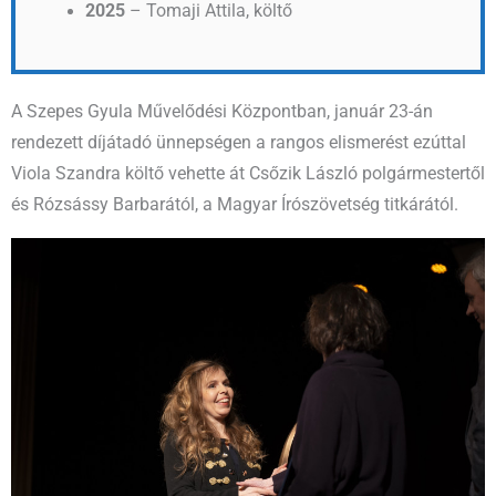
2025
– Tomaji Attila, költő
A Szepes Gyula Művelődési Központban, január 23-án
rendezett díjátadó ünnepségen a rangos elismerést ezúttal
Viola Szandra költő vehette át Csőzik László polgármestertől
és Rózsássy Barbarától, a Magyar Írószövetség titkárától.