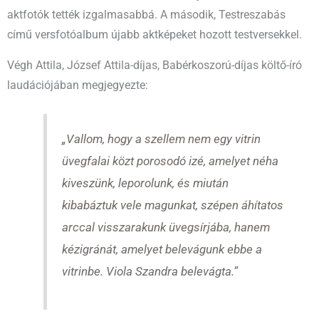
aktfotók tették izgalmasabbá. A második, Testreszabás
című versfotóalbum újabb aktképeket hozott testversekkel.
Végh Attila, József Attila-díjas, Babérkoszorú-díjas költő-író
laudációjában megjegyezte:
„Vallom, hogy a szellem nem egy vitrin
üvegfalai közt porosodó izé, amelyet néha
kiveszünk, leporolunk,
és miután
kibabáztuk vele magunkat, szépen áhítatos
arccal visszarakunk üvegsírjába, hanem
kézigránát, amelyet belevágunk ebbe a
vitrinbe.
Viola Szandra belevágta.”