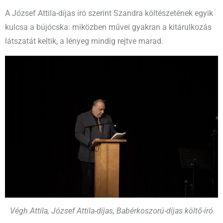
A József Attila-díjas író szerint Szandra költészetének egyik
kulcsa a bújócska: miközben művei gyakran a kitárulkozás
látszatát keltik, a lényeg mindig rejtve marad.
Végh Attila, József Attila-díjas, Babérkoszorú-díjas költő-író