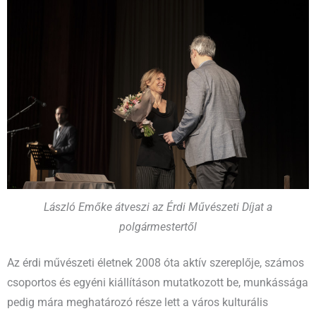
László Emőke átveszi az Érdi Művészeti Díjat a
polgármestertől
Az érdi művészeti életnek 2008 óta aktív szereplője, számos
csoportos és egyéni kiállításon mutatkozott be, munkássága
pedig mára meghatározó része lett a város kulturális