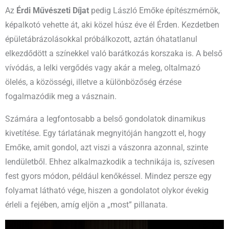
Az
Érdi Művészeti Díjat
pedig László Emőke építészmérnök,
képalkotó vehette át, aki közel húsz éve él Érden. Kezdetben
épületábrázolásokkal próbálkozott, aztán óhatatlanul
elkezdődött a színekkel való barátkozás korszaka is. A belső
vívódás, a lelki vergődés vagy akár a meleg, oltalmazó
ölelés, a közösségi, illetve a különbözőség érzése
fogalmazódik meg a vásznain.
Számára a legfontosabb a belső gondolatok dinamikus
kivetítése. Egy tárlatának megnyitóján hangzott el, hogy
Emőke, amit gondol, azt viszi a vászonra azonnal, szinte
lendületből. Ehhez alkalmazkodik a technikája is, szívesen
fest gyors módon, például kenőkéssel. Mindez persze egy
folyamat látható vége, hiszen a gondolatot olykor évekig
érleli a fejében, amíg eljön a „most” pillanata.