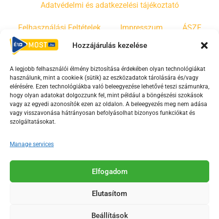
Adatvédelmi és adatkezelési tájékoztató
Felhasználási Feltételek
Impresszum
ÁSZF
Hozzájárulás kezelése
Irányelvek
Moderálási szabályzat
A legjobb felhasználói élmény biztosítása érdekében olyan technológiákat
használunk, mint a cookie-k (sütik) az eszközadatok tárolására és/vagy
F
Y
T
elérésére. Ezen technológiákba való beleegyezése lehetővé teszi számunkra,
hogy olyan adatokat dolgozzunk fel, mint például a böngészési szokások
a
o
i
vagy az egyedi azonosítók ezen az oldalon. A beleegyezés meg nem adása
c
u
k
vagy visszavonása hátrányosan befolyásolhat bizonyos funkciókat és
e
t
t
szolgáltatásokat.
b
u
o
Manage services
o
b
k
o
e
Az Érd Média médiaszolgáltatási tevékenységét a
k
-
Elfogadom
Médiatanács a Magyar Média Mecenatúra program
-
s
keretében támogatja.
Elutasítom
s
q
q
u
Beállítások