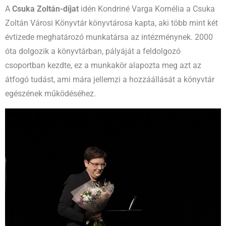
A
Csuka Zoltán-díjat
idén Kondriné Varga Kornélia a Csuka
Zoltán Városi Könyvtár könyvtárosa kapta, aki több mint két
évtizede meghatározó munkatársa az intézménynek. 2000
óta dolgozik a könyvtárban, pályáját a feldolgozó
csoportban kezdte, ez a munkakör alapozta meg azt az
átfogó tudást, ami mára jellemzi a hozzáállását a könyvtár
egészének működéséhez.