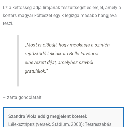
Ez a kettősség adja lírájának feszültségét és erejét, amely a
kortárs magyar költészet egyik legizgalmasabb hangjává
teszi.
„Most is előbújt, hogy megkapja a szintén
rejtőzködő lelkialkotó Bella Istvánról
elnevezett díjat, amelyhez szívből
gratulálok.”
– zárta gondolatait.
Szandra Viola eddig megjelent kötetei:
Léleksztriptíz (versek, Stádium, 2008); Testreszabás