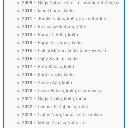
2009
– Nagy Gábor, költő, író, irodalomtörténész
2010
– Iancu Laura, költő
2011
– Király Farkas, költő, író, műfordító
2012
– Rózsássy Barbara, költő
2013
– Barna T. Attila, költő
2014
– Papp-Für János, költő
2015
– Falusi Márton, költő, lapszerkesztő
2016
– Ughy Szabina, költő
2017
– Both Balázs, költő
2018
– Kürti László, költő
2019
– Simon Adri, költő
2020
– Lázár Balázs, költő, színművész
2021
– Nagy Zsuka, költő, tanár
2022
– Lőrincz P. Gabriella, költő
2023
– Lajtos Nóra, tanár, költő, kritikus
2024
– Mirtse Zsuzsa, költő, író