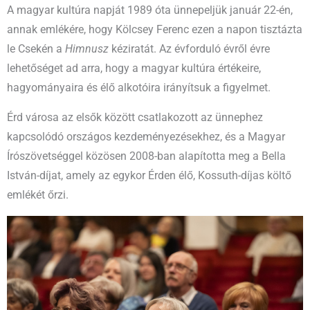
A magyar kultúra napját 1989 óta ünnepeljük január 22-én,
annak emlékére, hogy Kölcsey Ferenc ezen a napon tisztázta
le Csekén a
Himnusz
kéziratát. Az évforduló évről évre
lehetőséget ad arra, hogy a magyar kultúra értékeire,
hagyományaira és élő alkotóira irányítsuk a figyelmet.
Érd városa az elsők között csatlakozott az ünnephez
kapcsolódó országos kezdeményezésekhez, és a Magyar
Írószövetséggel közösen 2008-ban alapította meg a Bella
István-díjat, amely az egykor Érden élő, Kossuth-díjas költő
emlékét őrzi.