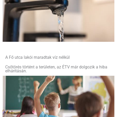
A Fő utca lakói maradtak víz nélkül
Csőtörés történt a területen, az ÉTV már dolgozik a hiba
elhárításán.