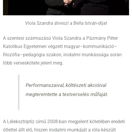
Viola Szandra átveszi a Bella István-díjat
A szentesi származású Viola Szandra a Pázmány Péter
Katolikus Egyetemen végzett magyar–kommunikáció–
filozófia–pedagógia szakon, irodalmi munkássága során
több verseskötete jelent meg.
Performanszaival, költészeti akcióival
megteremtette a testverselés műfaját.
A Léleksztriptíz című 2008-ban megjelent kötetében eredeti
ötlettel állt elő, hiszen irodalmi munkáját a róla készült