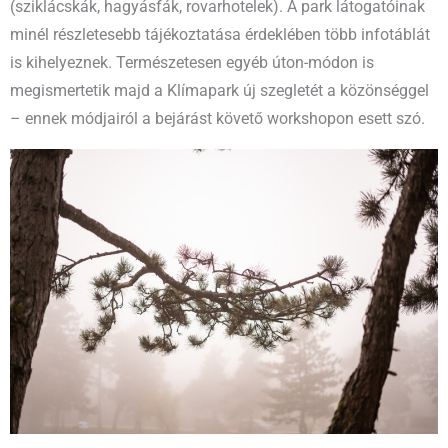
(sziklácskák, hagyásfák, rovarhotelek). A park látogatóinak
minél részletesebb tájékoztatása érdeklében több infotáblát
is kihelyeznek. Természetesen egyéb úton-módon is
megismertetik majd a Klímapark új szegletét a közönséggel
– ennek módjairól a bejárást követő workshopon esett szó.