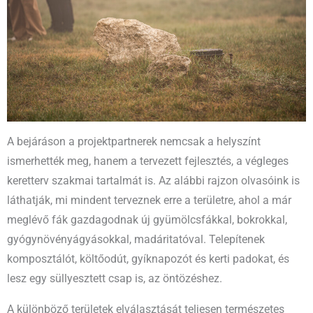
A bejáráson a projektpartnerek nemcsak a helyszínt
ismerhették meg, hanem a tervezett fejlesztés, a végleges
keretterv szakmai tartalmát is. Az alábbi rajzon olvasóink is
láthatják, mi mindent terveznek erre a területre, ahol a már
meglévő fák gazdagodnak új gyümölcsfákkal, bokrokkal,
gyógynövényágyásokkal, madáritatóval. Telepítenek
komposztálót, költőodút, gyíknapozót és kerti padokat, és
lesz egy süllyesztett csap is, az öntözéshez.
A különböző területek elválasztását teljesen természetes