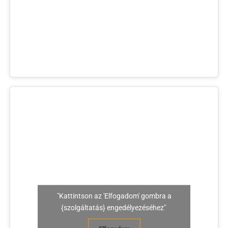
"Kattintson az 'Elfogadom' gombra a
{szolgáltatás} engedélyezéséhez"