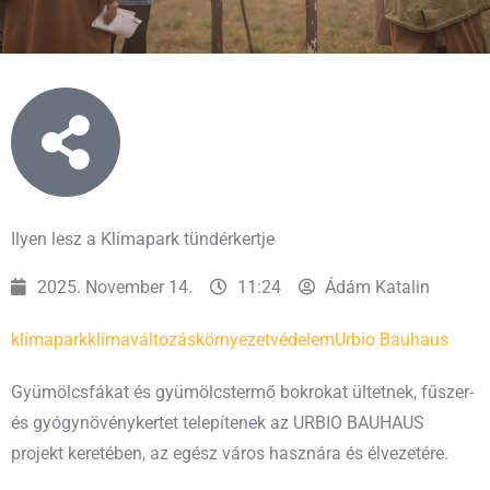
Ilyen lesz a Klímapark tündérkertje
2025. November 14.
11:24
Ádám Katalin
klímapark
klímaváltozás
környezetvédelem
Urbio Bauhaus
Gyümölcsfákat és gyümölcstermő bokrokat ültetnek, fűszer-
és gyógynövénykertet telepítenek az URBIO BAUHAUS
projekt keretében, az egész város hasznára és élvezetére.