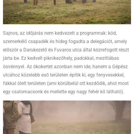
Sajnos, az időjárás nem kedvezett a programnak: köd,
szemerkélő csapadék és hideg fogadta a delegációt, amely
először a Darukezelő és Fuvaros utca által közrefogott részt
járta be. Ez kedvelt piknikezőhely, padokkal, mezítlábas
ösvénnyel. Az ökokertet azonban nem ide, hanem a Gépész
utcához közelebb eső területen építik ki, egy fenyvesekkel,
fákkal ölelt területen (ami körülbelül ott kezdődik, ahol most
egy csatornacsonk és mellette egy nagy fehér kő látható).