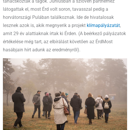
tanácskoztak a tagok. Júniusban a szlovén partnerhez
látogattak el, most Érd volt soron, tavasszal pedig a
horvátországi Pulában találkoznak. Ide de hivatalosak
lesznek azok is, akik megnyerik a projekt
klímapályázatát
,
amit 29 év alattiaknak írtak ki Érden. (A beérkező pályázatok
értékelése még tart, az elbírálást követően az ÉrdMost
hasábjain hírt adunk az eredményről).