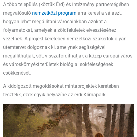
A több település (köztük Érd) és intézmény partnerségében
megvalósuló
nemzetközi program
arra keresi a választ,
hogyan lehet megállítani városainkban azokat a
folyamatokat, amelyek a zöldfelületek elvesztéséhez
vezetnek. A projekt keretében nemzetközi szakértők olyan
ütemtervet dolgoznak ki, amelynek segítségével
megállíthatják, sőt, visszafordíthatják a közép-európai városi
és városkörnyéki területek biológiai sokféleségének
csökkenését.
A kidolgozott megoldásokat mintaprojektek keretében
tesztelik, ezek egyik helyszíne az érdi Klímapark.