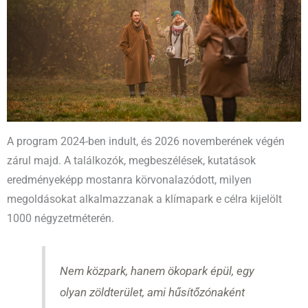
A program 2024-ben indult, és 2026 novemberének végén
zárul majd. A találkozók, megbeszélések, kutatások
eredményeképp mostanra körvonalazódott, milyen
megoldásokat alkalmazzanak a klímapark e célra kijelölt
1000 négyzetméterén.
Nem közpark, hanem ökopark épül, egy
olyan zöldterület, ami hűsítőzónaként