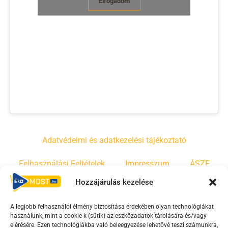
Elfogadom
Adatvédelmi és adatkezelési tájékoztató
Felhasználási Feltételek
Impresszum
ÁSZF
Hozzájárulás kezelése
Irányelvek
Moderálási szabályzat
A legjobb felhasználói élmény biztosítása érdekében olyan technológiákat
használunk, mint a cookie-k (sütik) az eszközadatok tárolására és/vagy
F
Y
T
elérésére. Ezen technológiákba való beleegyezése lehetővé teszi számunkra,