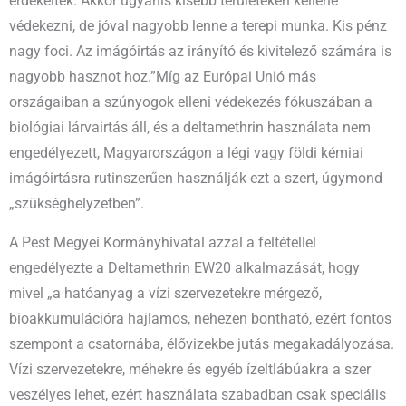
érdekeltek. Akkor ugyanis kisebb területeken kellene
védekezni, de jóval nagyobb lenne a terepi munka. Kis pénz
nagy foci. Az imágóirtás az irányító és kivitelező számára is
nagyobb hasznot hoz.”Míg az Európai Unió más
országaiban a szúnyogok elleni védekezés fókuszában a
biológiai lárvairtás áll, és a deltamethrin használata nem
engedélyezett, Magyarországon a légi vagy földi kémiai
imágóirtásra rutinszerűen használják ezt a szert, úgymond
„szükséghelyzetben”.
A Pest Megyei Kormányhivatal azzal a feltétellel
engedélyezte a Deltamethrin EW20 alkalmazását, hogy
mivel „a hatóanyag a vízi szervezetekre mérgező,
bioakkumulációra hajlamos, nehezen bontható, ezért fontos
szempont a csatornába, élővizekbe jutás megakadályozása.
Vízi szervezetekre, méhekre és egyéb ízeltlábúakra a szer
veszélyes lehet, ezért használata szabadban csak speciális