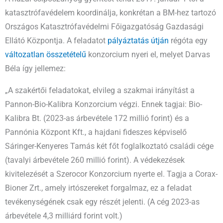
katasztrófavédelem koordinálja, konkrétan a BM-hez tartozó
Országos Katasztrófavédelmi Főigazgatóság Gazdasági
Ellátó Központja. A feladatot
pályáztatás útján
régóta egy
változatlan összetételű
konzorcium nyeri el, melyet Darvas
Béla így jellemez:
„A szakértői feladatokat, elvileg a szakmai irányítást a
Pannon-Bio-Kalibra Konzorcium végzi. Ennek tagjai: Bio-
Kalibra Bt. (2023-as árbevétele 172 millió forint) és a
Pannónia Központ Kft., a hajdani fideszes képviselő
Sáringer-Kenyeres Tamás két főt foglalkoztató családi cége
(tavalyi árbevétele 260 millió forint). A védekezések
kivitelezését a Szerocor Konzorcium nyerte el. Tagja a Corax-
Bioner Zrt., amely irtószereket forgalmaz, ez a feladat
tevékenységének csak egy részét jelenti. (A cég 2023-as
árbevétele 4,3 milliárd forint volt.)