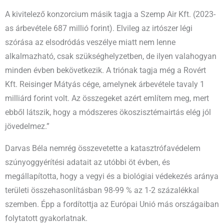
A kivitelező konzorcium másik tagja a Szemp Air Kft. (2023-
as árbevétele 687 millió forint). Elvileg az irtószer légi
szórása az elsodródás veszélye miatt nem lenne
alkalmazható, csak szükséghelyzetben, de ilyen valahogyan
minden évben bekövetkezik. A triónak tagja még a Rovért
Kft. Reisinger Mátyás cége, amelynek árbevétele tavaly 1
milliárd forint volt. Az összegeket azért említem meg, mert
ebből látszik, hogy a módszeres ökoszisztémairtás elég jól
jövedelmez.”
Darvas Béla nemrég összevetette a katasztrófavédelem
szúnyoggyérítési adatait az utóbbi öt évben, és
megállapította, hogy a vegyi és a biológiai védekezés aránya
területi összehasonlításban 98-99 % az 1-2 százalékkal
szemben. Épp a fordítottja az Európai Unió más országaiban
folytatott gyakorlatnak.