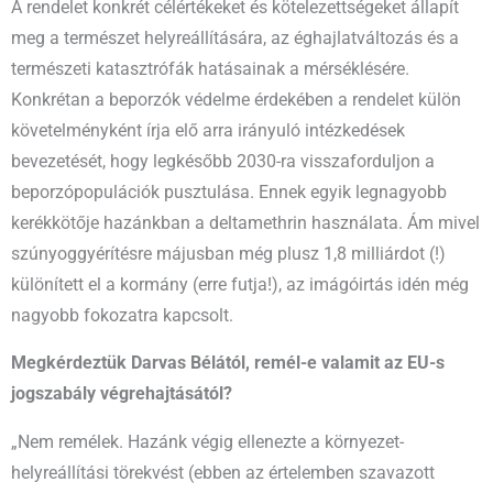
A rendelet konkrét célértékeket és kötelezettségeket állapít
meg a természet helyreállítására, az éghajlatváltozás és a
természeti katasztrófák hatásainak a mérséklésére.
Konkrétan a beporzók védelme érdekében a rendelet külön
követelményként írja elő arra irányuló intézkedések
bevezetését, hogy legkésőbb 2030-ra visszaforduljon a
beporzópopulációk pusztulása. Ennek egyik legnagyobb
kerékkötője hazánkban a deltamethrin használata. Ám mivel
szúnyoggyérítésre májusban még plusz 1,8 milliárdot (!)
különített el a kormány (erre futja!), az imágóirtás idén még
nagyobb fokozatra kapcsolt.
Megkérdeztük Darvas Bélától, remél-e valamit az EU-s
jogszabály végrehajtásától?
„Nem remélek. Hazánk végig ellenezte a környezet-
helyreállítási törekvést (ebben az értelemben szavazott