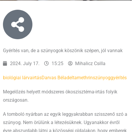
Gyérítés van, de a szúnyogok köszönik szépen, jól vannak
2024. July 17.
15:25
Mihalicz Csilla
biológiai lárvairtás
Darvas Béla
deltamethrin
szúnyoggyérítés
Megelőzés helyett módszeres ökoszisztéma-irtás folyik
országosan.
A tomboló nyárban az egyik leggyakrabban szisszenő szó a
szúnyog. Nem örülünk a létezésüknek. Ugyanakkor évről
évre abszurdabb látni a közösségi oldalakon, hogy emberek