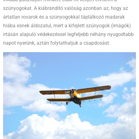
szúnyogokat. A kiábrándító valóság azonban az, hogy az
ártatlan rovarok és a szúnyogokkal táplálkozó madarak
hiába esnek áldozatul, mert a kifejlett szúnyogok (imágók)
irtásán alapuló védekezéssel legfeljebb néhány nyugodtabb
napot nyerünk, aztán folytathatjuk a csapdosást.