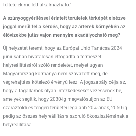
feltételek mellett alkalmazható.”
A szúnyoggyérítéssel érintett területek térképét elnézve
joggal merül fel a kérdés, hogy az árterek környékén az
élővizekbe jutás vajon mennyire akadályozható meg?
Új helyzetet teremt, hogy az Európai Unió Tanácsa 2024
júniusában hivatalosan elfogadta a természet
helyreállításáról szóló rendeletet, melyet ugyan
Magyarország kormánya nem szavazott meg, de
végrehajtása kötelező érvényű lesz. A jogszabály célja az,
hogy a tagállamok olyan intézkedéseket vezessenek be,
amelyek segítik, hogy 2030-ig megvalósuljon az EU
szárazföldi és tengeri területei legalább 20%-ának, 2050-ig
pedig az összes helyreállításra szoruló ökoszisztémának a
helyreállítása.