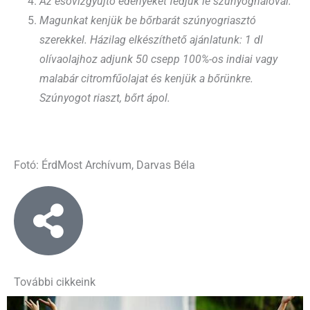
Az esővízgyűjtő edényeket fedjük le szúnyoghálóval.
Magunkat kenjük be bőrbarát szúnyogriasztó
szerekkel. Házilag elkészíthető ajánlatunk: 1 dl
olívaolajhoz adjunk 50 csepp 100%-os indiai vagy
malabár citromfűolajat és kenjük a bőrünkre.
Szúnyogot riaszt, bőrt ápol.
Fotó: ÉrdMost Archívum, Darvas Béla
További cikkeink