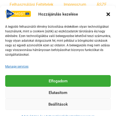
Felhasználási Feltételek
Impresszum
ÁSZF
Hozzájárulás kezelése
Irányelvek
Moderálási szabályzat
A legjobb felhasználói élmény biztosítása érdekében olyan technológiákat
használunk, mint a cookie-k (sütik) az eszközadatok tárolására és/vagy
F
Y
T
elérésére. Ezen technológiákba való beleegyezése lehetővé teszi számunkra,
a
o
i
hogy olyan adatokat dolgozzunk fel, mint például a böngészési szokások
vagy az egyedi azonosítók ezen az oldalon. A beleegyezés meg nem adása
c
u
k
vagy visszavonása hátrányosan befolyásolhat bizonyos funkciókat és
e
t
t
szolgáltatásokat.
b
u
o
o
b
k
Manage services
o
e
Az Érd Média médiaszolgáltatási tevékenységét a
k
-
Elfogadom
Médiatanács a Magyar Média Mecenatúra program
-
s
keretében támogatja.
Elutasítom
s
q
q
u
Beállítások
u
a
2018-2026. © Minden jog fenntartva, Érd Megyei Jogú Város
a
r
Polgármesteri Hivatal Média Osztálya