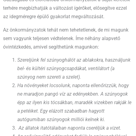
terhére megbízhatják a változást ígérőket, elősegítve ezzel
az idegméregre épülő gyakorlat megváltozását.
Az önkormányzatok tehát nem tehetetlenek, de mi magunk
sem vagyunk teljesen védtelenek. Íme néhány alapvető
óvintézkedés, amivel segíthetünk magunkon:
Szereljünk fel szúnyoghálót az ablakokra, használjunk
bel- és kültéri szúnyogcsapdákat, ventilátort (a
szúnyog nem szereti a szelet).
Ha növényeket locsolunk, naponta ellenőrizzük, hogy
ne maradjon pangó víz az edényekben. A szúnyogok
épp az ilyen kis tócsákban, maradék vizekben rakják le
a petéiket. Egy elázott szabadban hagyott
autógumiban szúnyogok milliói kelnek ki.
Az állatok itatótálaiban naponta cseréljük a vizet.