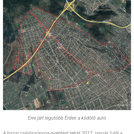
Erre járt legutóbb Érden a ködölő autó
A hazai csípőszúnyog-gyérítést tehát 2017. január 1-től a