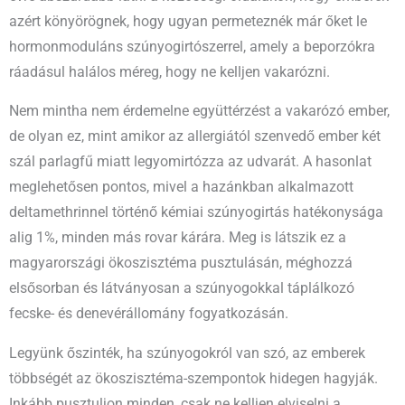
azért könyörögnek, hogy ugyan permeteznék már őket le
hormonmoduláns szúnyogirtószerrel, amely a beporzókra
ráadásul halálos méreg, hogy ne kelljen vakarózni.
Nem mintha nem érdemelne együttérzést a vakarózó ember,
de olyan ez, mint amikor az allergiától szenvedő ember két
szál parlagfű miatt legyomirtózza az udvarát. A hasonlat
meglehetősen pontos, mivel a hazánkban alkalmazott
deltamethrinnel történő kémiai szúnyogirtás hatékonysága
alig 1%, minden más rovar kárára. Meg is látszik ez a
magyarországi ökoszisztéma pusztulásán, méghozzá
elsősorban és látványosan a szúnyogokkal táplálkozó
fecske- és denevérállomány fogyatkozásán.
Legyünk őszinték, ha szúnyogokról van szó, az emberek
többségét az ökoszisztéma-szempontok hidegen hagyják.
Inkább pusztuljon minden, csak ne kelljen elviselni a