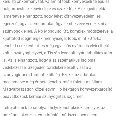
kerületi önkormányzat, valamint több környékbeli település
polgármestere, képviselője és szakértője. A szegedi példát
környezetvédelmi és
ismertetve elhangzott, hogy lehet
egészségügyi szempontokat figyelembe véve védekezni a
szúnyogok ellen. A
No Mosquito Kft. komplex módszerével a
kijuttatott idegmérgek mennyiségét több, mint 70 %-kal
lehetett csökkenteni, és még egy esős nyáron is elviselhető
volt a szúnyoghelyzet, a Tiszán levonult nyári árhullám után
is. Az is elhangzott, hogy a szisztematikus biológiai
védekezéssel Szegeden töredékére esett vissza a
szúnyogirtásra fordított költség. Ezeket az adatokat
megismerve még érthetetlenebb, miért folytat az állam
Magyarországon közel egymillió hektáron környezetkárosító
beavatkozást, kémiai szúnyogirtás jogcímen.
Létrejöhetnek tehát olyan helyi konstrukciók, amelyek az
országos ökoszisztéma-irtástól módszereiben eltérni