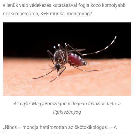
ellenük való védekezés kutatásával foglalkozó komolyabb
szakembergárda, K+F munka, monitoring?
Az egyik Magyarországon is terjedő inváziós fajta: a
tigrisszúnyog
„Nincs – mondja határozottan az ökotoxikológus. – A