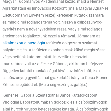
Magyar Tudományos Akadémiánál kezdő, majd a Nemzeti
Agrárkutatási és Innovációs Központ (ma a Magyar Agrár- és
Élettudományi Egyetem része) keretében kutatók számára
ez mindig másodlagos téma volt, hiszen a csípőszúnyog-
gyérítés nem a növényvédelem része, vagyis másodlagos
értelemben foglalkoztunk ezzel a témával. Jómagam az
alkalmazott dipterológia
területén dolgoztam szakmai
pályám elején. A területen azonban csak külső megbízással
végezhettünk kutatómunkát. Intézetünk beosztott
munkatársa volt az a Fekete Gábor is, aki korán befejezve
független kutatói munkásságát kivált az intézetből, és a
csípőszúnyog-gyérítés mai gyakorlatát irányító Corax-Bioner
Zrt-hez szegődött el. (Ma a cég vezérigazgatója.)
Kemenesi Gábor a Szentágothai János Kutatóközpont
Virológiai Laboratóriumában dolgozik, és a csípőszúnyogok
által hurcolt vírusos betegségeket kutatja. A csípőszúnyogok