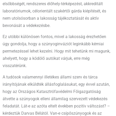
elsőbbségét, rendszeres élőhely-térképezést, akkreditált
laboratóriumok, célorientált szakértői gárda kiépítését, és
nem utolsósorban a lakosság tájékoztatását és aktív
bevonását a védekezésbe.
Ez utóbbi különösen fontos, mivel a lakosság érezhetően
úgy gondolja, hogy a szúnyoginváziót leginkább kémiai
permetezéssel lehet kezelni. Hogy mit tehetünk mi magunk,
ahelyett, hogy a ködölő autókat várjuk, erre még
visszatérünk.
A tudósok valamennyi illetékes állami szerv és tárca
irányítójának elküldték állásfoglalásukat, egy évvel azután,
hogy az Országos Katasztrófavédelmi Főigazgatóság
átvette a szúnyogok elleni államilag szervezett védekezés
feladatát. Lát-e az azóta eltelt években pozitív változást? –
kérdeztük Darvas Bélától. Van-e csípőszúnyogok és az