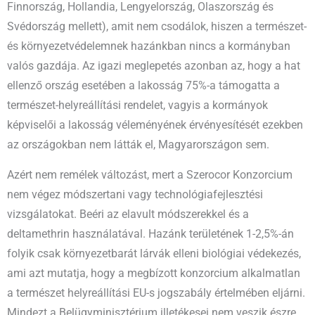
Finnország, Hollandia, Lengyelország, Olaszország és
Svédország mellett), amit nem csodálok, hiszen a természet-
és környezetvédelemnek hazánkban nincs a kormányban
valós gazdája. Az igazi meglepetés azonban az, hogy a hat
ellenző ország esetében a lakosság 75%-a támogatta a
természet-helyreállítási rendelet, vagyis a kormányok
képviselői a lakosság véleményének érvényesítését ezekben
az országokban nem látták el, Magyarországon sem.
Azért nem remélek változást, mert a Szerocor Konzorcium
nem végez módszertani vagy technológiafejlesztési
vizsgálatokat. Beéri az elavult módszerekkel és a
deltamethrin használatával. Hazánk területének 1-2,5%-án
folyik csak környezetbarát lárvák elleni biológiai védekezés,
ami azt mutatja, hogy a megbízott konzorcium alkalmatlan
a természet helyreállítási EU-s jogszabály értelmében eljárni.
Mindezt a Belügyminisztérium illetékesei nem veszik észre,