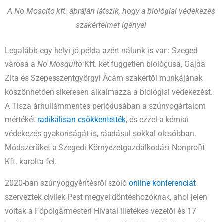
A No Moscito kft. ábráján látszik, hogy a biológiai védekezés
szakértelmet igényel
Legalább egy helyi jó példa azért nálunk is van: Szeged
városa a
No Mosquito
Kft. két független biológusa, Gajda
Zita és Szepesszentgyörgyi Ádám szakértői munkájának
köszönhetően sikeresen alkalmazza a biológiai védekezést.
A Tisza árhullámmentes periódusában a szúnyogártalom
mértékét
radikálisan csökkentették
, és ezzel a kémiai
védekezés gyakoriságát is, ráadásul sokkal olcsóbban.
Módszerüket a Szegedi Környezetgazdálkodási Nonprofit
Kft. karolta fel.
2020-ban szúnyoggyérítésről szóló
online konferenciát
szerveztek civilek Pest megyei döntéshozóknak, ahol jelen
voltak a Főpolgármesteri Hivatal illetékes vezetői és 17