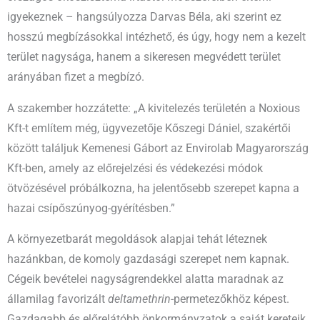
igyekeznek – hangsúlyozza Darvas Béla, aki szerint ez
hosszú megbízásokkal intézhető, és úgy, hogy nem a kezelt
terület nagysága, hanem a sikeresen megvédett terület
arányában fizet a megbízó.
A szakember hozzátette: „A kivitelezés területén a Noxious
Kft-t említem még, ügyvezetője Kőszegi Dániel, szakértői
között találjuk Kemenesi Gábort az Envirolab Magyarország
Kft-ben, amely az előrejelzési és védekezési módok
ötvözésével próbálkozna, ha jelentősebb szerepet kapna a
hazai csípőszúnyog-gyérítésben.”
A környezetbarát megoldások alapjai tehát léteznek
hazánkban, de komoly gazdasági szerepet nem kapnak.
Cégeik bevételei nagyságrendekkel alatta maradnak az
államilag favorizált
deltamethrin
-permetezőkhöz képest.
Gazdagabb és előrelátóbb önkormányzatok a saját kereteik