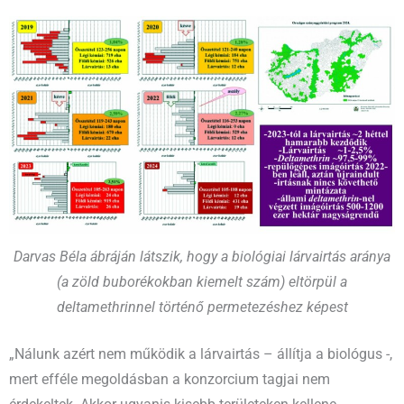
Darvas Béla ábráján látszik, hogy a biológiai lárvairtás aránya
(a zöld buborékokban kiemelt szám) eltörpül a
deltamethrinnel történő permetezéshez képest
„Nálunk azért nem működik a lárvairtás – állítja a biológus -,
mert efféle megoldásban a konzorcium tagjai nem