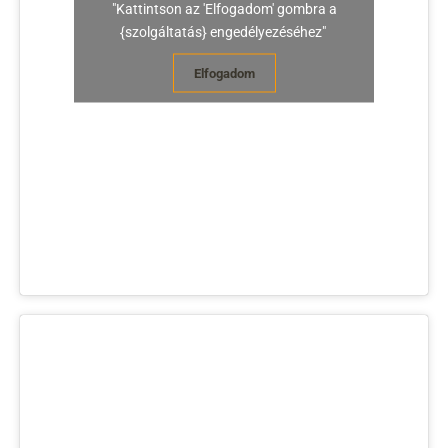
"Kattintson az 'Elfogadom' gombra a
{szolgáltatás} engedélyezéséhez"
Elfogadom