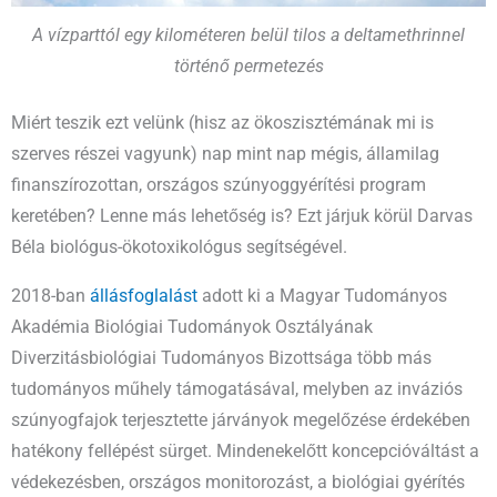
A vízparttól egy kilométeren belül tilos a deltamethrinnel
történő permetezés
Miért teszik ezt velünk (hisz az ökoszisztémának mi is
szerves részei vagyunk) nap mint nap mégis, államilag
finanszírozottan, országos szúnyoggyérítési program
keretében? Lenne más lehetőség is? Ezt járjuk körül Darvas
Béla biológus-ökotoxikológus segítségével.
2018-ban
állásfoglalást
adott ki a Magyar Tudományos
Akadémia Biológiai Tudományok Osztályának
Diverzitásbiológiai Tudományos Bizottsága több más
tudományos műhely támogatásával, melyben az inváziós
szúnyogfajok terjesztette járványok megelőzése érdekében
hatékony fellépést sürget. Mindenekelőtt koncepcióváltást a
védekezésben, országos monitorozást, a biológiai gyérítés