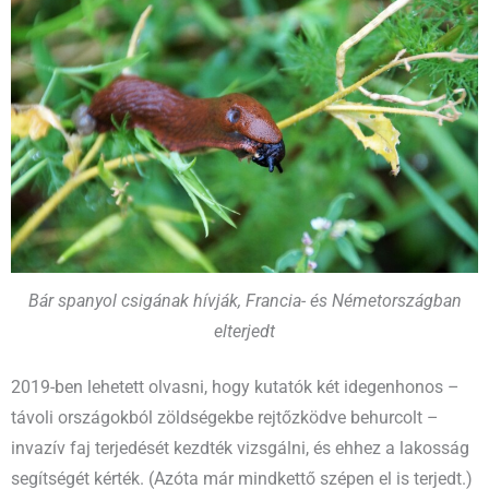
Bár spanyol csigának hívják, Francia- és Németországban
elterjedt
2019-ben lehetett olvasni, hogy kutatók két idegenhonos –
távoli országokból zöldségekbe rejtőzködve behurcolt –
invazív faj terjedését kezdték vizsgálni, és ehhez a lakosság
segítségét kérték. (Azóta már mindkettő szépen el is terjedt.)