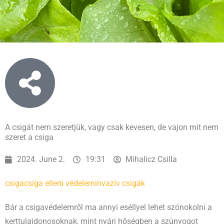
A csigát nem szeretjük, vagy csak kevesen, de vajon mit nem
szeret a csiga
2024. June 2.
19:31
Mihalicz Csilla
csiga
csiga elleni védelem
invazív csigák
Bár a csigavédelemről ma annyi eséllyel lehet szónokolni a
kerttulajdonosoknak, mint nyári hőségben a szúnyogot