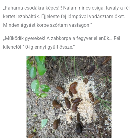
„Fahamu csodákra képes!!! Nálam nincs csiga, tavaly a fél
kertet lezabálták. Éjjelente fej lámpával vadásztam őket.
Minden ágyást körbe szórtam vastagon.”
„Működik gyerekek! A zabkorpa a fegyver ellenük… Fél
kilenctől 10-ig ennyi gyűlt össze.”