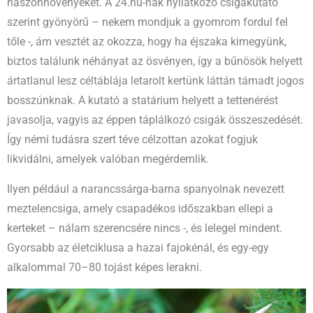
haszonnövényeket. A 24.hu-nak nyilatkozó csigakutató
szerint gyönyörű – nekem mondjuk a gyomrom fordul fel
tőle -, ám vesztét az okozza, hogy ha éjszaka kimegyünk,
biztos találunk néhányat az ösvényen, így a bűnösök helyett
ártatlanul lesz céltáblája letarolt kertünk láttán támadt jogos
bosszúnknak. A kutató a statárium helyett a tettenérést
javasolja, vagyis az éppen táplálkozó csigák összeszedését.
Így némi tudásra szert téve célzottan azokat fogjuk
likvidálni, amelyek valóban megérdemlik.
Ilyen például a narancssárga-barna spanyolnak nevezett
meztelencsiga, amely csapadékos időszakban ellepi a
kerteket – nálam szerencsére nincs -, és lelegel mindent.
Gyorsabb az életciklusa a hazai fajokénál, és egy-egy
alkalommal 70–80 tojást képes lerakni.