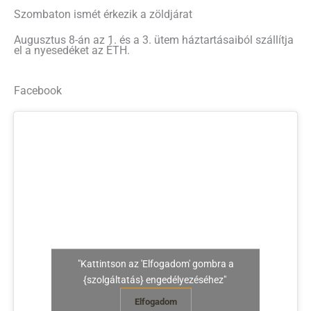
Szombaton ismét érkezik a zöldjárat
Augusztus 8-án az 1. és a 3. ütem háztartásaiból szállítja
el a nyesedéket az ÉTH.
Facebook
"Kattintson az 'Elfogadom' gombra a
{szolgáltatás} engedélyezéséhez"
Elfogadom