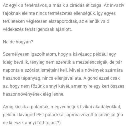
Az egyik a fehérsávos, a másik a cirádás éticsiga. Az invazív
fajoknak eleinte nincs természetes ellenségük, így egyes
területeken végletesen elszaporodtak, az ellenük való
védekezés tehát igencsak ajánlott.
Na de hogyan?
Személyesen igazolhatom, hogy a kávézacc például egy
ideig beválik, tényleg nem szeretik a meztelencsigák, de pár
naponta a szórást ismételni kell. Mivel a növények számára
hasznos tápanyag, nincs ellenjavallata. A gond ezzel csak
az, hogy nem főzünk annyi kávét, amennyire egy kert összes
haszonnövényének elég lenne.
Amíg kicsik a palánták, megvédhetjük fizikai akadályokkal,
például kivágott PET-palackkal, apróra zúzott tojáshéjjal (na
de ki eszik annyi főtt tojást?)