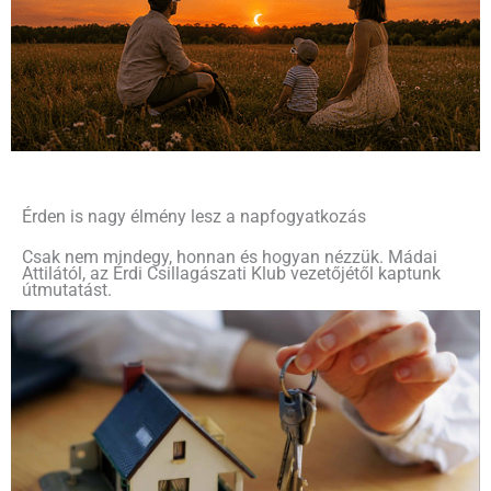
Érden is nagy élmény lesz a napfogyatkozás
Csak nem mindegy, honnan és hogyan nézzük. Mádai
Attilától, az Érdi Csillagászati Klub vezetőjétől kaptunk
útmutatást.