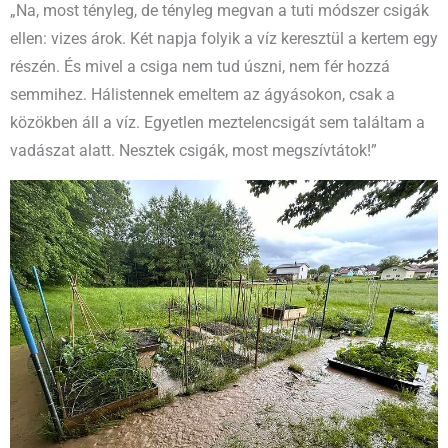
„Na, most tényleg, de tényleg megvan a tuti módszer csigák
ellen: vizes árok. Két napja folyik a víz keresztül a kertem egy
részén. És mivel a csiga nem tud úszni, nem fér hozzá
semmihez. Hálistennek emeltem az ágyásokon, csak a
közökben áll a víz. Egyetlen meztelencsigát sem találtam a
vadászat alatt. Nesztek csigák, most megszívtátok!”