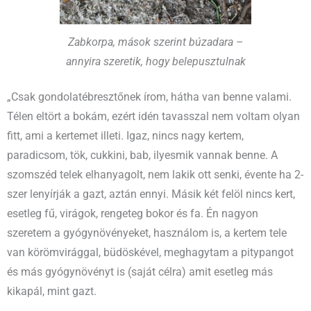
Zabkorpa, mások szerint búzadara –
annyira szeretik, hogy belepusztulnak
„Csak gondolatébresztőnek írom, hátha van benne valami.
Télen eltört a bokám, ezért idén tavasszal nem voltam olyan
fitt, ami a kertemet illeti. Igaz, nincs nagy kertem,
paradicsom, tök, cukkini, bab, ilyesmik vannak benne. A
szomszéd telek elhanyagolt, nem lakik ott senki, évente ha 2-
szer lenyírják a gazt, aztán ennyi. Másik két felöl nincs kert,
esetleg fű, virágok, rengeteg bokor és fa. Én nagyon
szeretem a gyógynövényeket, használom is, a kertem tele
van körömvirággal, büdöskével, meghagytam a pitypangot
és más gyógynövényt is (saját célra) amit esetleg más
kikapál, mint gazt.