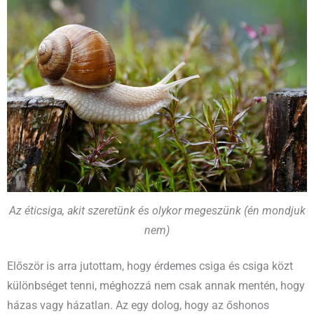
Az éticsiga, akit szeretünk és olykor megeszünk (én mondjuk
nem)
Először is arra jutottam, hogy érdemes csiga és csiga közt
különbséget tenni, méghozzá nem csak annak mentén, hogy
házas vagy házatlan. Az egy dolog, hogy az őshonos