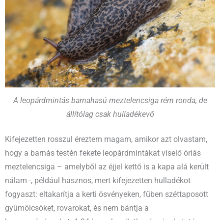
A leopárdmintás barnahasú meztelencsiga rém ronda, de
állítólag csak hulladékevő
Kifejezetten rosszul éreztem magam, amikor azt olvastam,
hogy a barnás testén fekete leopárdmintákat viselő óriás
meztelencsiga – amelyből az éjjel kettő is a kapa alá került
nálam -, például hasznos, mert kifejezetten hulladékot
fogyaszt: eltakarítja a kerti ösvényeken, fűben széttaposott
gyümölcsöket, rovarokat, és nem bántja a