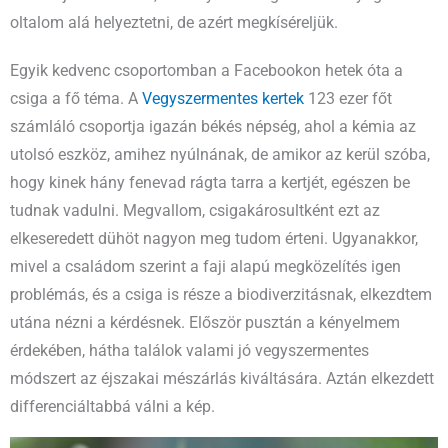
oltalom alá helyeztetni, de azért megkíséreljük.
Egyik kedvenc csoportomban a Facebookon hetek óta a
csiga a fő téma. A
Vegyszermentes kertek
123 ezer főt
számláló csoportja igazán békés népség, ahol a kémia az
utolsó eszköz, amihez nyúlnának, de amikor az kerül szóba,
hogy kinek hány fenevad rágta tarra a kertjét, egészen be
tudnak vadulni. Megvallom, csigakárosultként ezt az
elkeseredett dühöt nagyon meg tudom érteni. Ugyanakkor,
mivel a családom szerint a faji alapú megközelítés igen
problémás, és a csiga is része a biodiverzitásnak, elkezdtem
utána nézni a kérdésnek. Először pusztán a kényelmem
érdekében, hátha találok valami jó vegyszermentes
módszert az éjszakai mészárlás kiváltására. Aztán elkezdett
differenciáltabbá válni a kép.