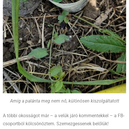
Amíg a palánta meg nem nő, különösen kiszolgáltatott
A többi okosságot már – a velük járó kommentekkel – a FB-
csoportból kölcsönöztem. Szemezgessenek belőlük!