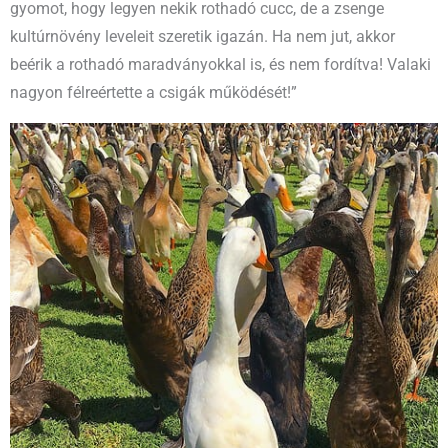
gyomot, hogy legyen nekik rothadó cucc, de a zsenge
kultúrnövény leveleit szeretik igazán. Ha nem jut, akkor
beérik a rothadó maradványokkal is, és nem fordítva! Valaki
nagyon félreértette a csigák működését!”