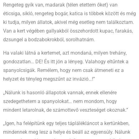
Rengeteg gyík van, madarak (télen etettem őket) van
éticsiga, sikló, rengeteg bogár, katica is többek között és még
ki tudja, milyen állatok, akivel még esetleg nem találkoztam.
Van a kert végében gallyakból összehordott kupac, farakás,
dzsungel a bodzabokrokból, sorolhatnám.
Ha valaki látná a kertemet, azt mondaná, milyen trehány,
gondozatlan… DE! És itt jön a lényeg. Valahogy eltűntek a
spanyolcsigák. Remélem, hogy nem csak átmeneti ez a
helyzet és tényleg megszűnt az invázió…!”
„Nálunk is hasonló állapotok vannak, ennek ellenére
szedegethetem a spanyolokat… nem mondom, hogy
mindent letarolnak, de számottevő veszteséget okoznak.”
„Igen, ha felépítünk egy teljes táplálékláncot a kertünkben,
mindennek meg lesz a helye és beáll az egyensúly. Nálunk