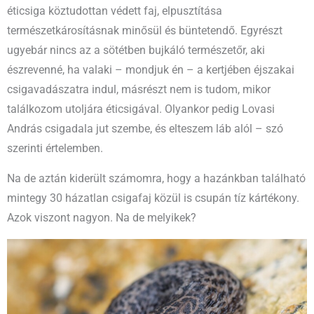
éticsiga köztudottan védett faj, elpusztítása
természetkárosításnak minősül és büntetendő. Egyrészt
ugyebár nincs az a sötétben bujkáló természetőr, aki
észrevenné, ha valaki – mondjuk én – a kertjében éjszakai
csigavadászatra indul, másrészt nem is tudom, mikor
találkozom utoljára éticsigával. Olyankor pedig Lovasi
András csigadala jut szembe, és elteszem láb alól – szó
szerinti értelemben.
Na de aztán kiderült számomra, hogy a hazánkban található
mintegy 30 házatlan csigafaj közül is csupán tíz kártékony.
Azok viszont nagyon. Na de melyikek?