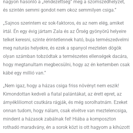
nagyon hasonló a „rendezettség” meg a szomszédhelyzet,
és szintén semmi gondot nem okoz semmilyen csiga.”
„Sajnos szerintem ez sok-faktoros, és az nem elég, amiket
írtál. Én egy évig jártam Zala és az Őrség gyönyörű helyeire
telket keresni, szinte érintetlennek ható, buja természedvelmi
meg naturás helyekre, és ezek a spanyol meztelen dögök
olyan számban tobzódtak a természetes ellenségek dacára,
hogy megtanultam megbecsülni, hogy az én kertemben csak
kábé egy millió van.”
„Nem igaz, hogy a házas csiga friss növényt nem eszik!
Kimondottan kedveli a fiatal palántákat, az érett epret, az
árnyékliliomot csutkára rágják, és még sorolhatnám. Ezeket
onnan tudom, hogy nálam, csak elvétve van meztelencsiga,
mindent a házasok zabálnak fel! Hiába a komposzton
rothadó maradvány, én a sorok közt is ott hagyom a kihúzott