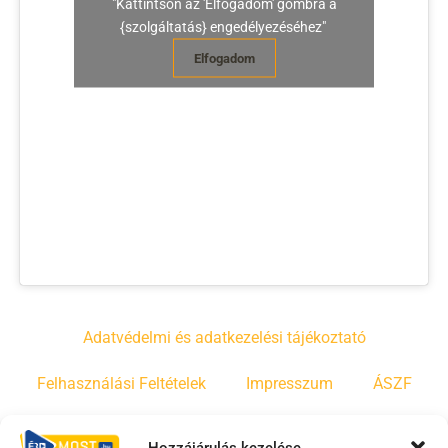
"Kattintson az 'Elfogadom' gombra a
{szolgáltatás} engedélyezéséhez"
Elfogadom
Adatvédelmi és adatkezelési tájékoztató
Felhasználási Feltételek
Impresszum
ÁSZF
Irányelvek
Moderálási szabályzat
Hozzájárulás kezelése