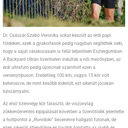
Dr. Császár-Szabó Veronika sokat készült az érdi papi
földeken, ezek a gyakorlások pedig nagyban segítettek neki,
hogy a saját várakozásain is felül teljesítsen Esztergomban.
A Backyard Ultrán tizenheten indultak a női mezőnyben, az
érdi ultrafutó pedig újoncnak számított ezen a
versenytípuson. Eredetileg 100 km, vagyis 15 kör volt
betervezve, de mint később kiderült, ezt sikerült jócskán
túlszárnyalni.
Az első tizennégy kör fárasztó, de viszonylag
zökkenőmentes kipipálását követően a tizenötödik jelentette
a holtpontot a „Ronidoki” becenévre hallgató futónak, de
ezen sikerült átlendülnie és tovább folytatta az újabb és