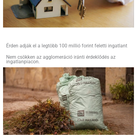
Érden adják el a legtöbb 100 millió forint feletti ingatlant
Nem csökken az agglomeráció iránti érdeklődés az
ingatlanpiacon.