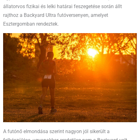
állatorvos fizikai és lelki határai feszegetése során állt
rajthoz a Backyard Ultra futóversenyen, amelyet
Esztergomban rendeztek.
A futónő elmondása szerint nagyon jól sikerült a