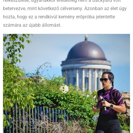
felkészülése, ugyanakkor eredetileg nem a Backyard volt
betervezve, mint következő célverseny. Azonban az élet úgy
hozta, hogy ez a rendkívül kemény erőpróba jelentette
számára az újabb állomást.