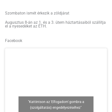
Szombaton ismét érkezik a zöldjárat
Augusztus 8-án az 1. és a 3. ütem háztartásaiból szállítja
el a nyesedéket az ÉTH.
Facebook
"Kattintson az 'Elfogadom' gombra a
{szolgáltatás} engedélyezéséhez"