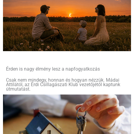
Érden is nagy élmény lesz a napfogyatkozás
Csak nem mindegy, honnan és hogyan nézzük. Mádai
Attilától, az Érdi Csillagászati Klub vezetőjétől kaptunk
útmutatást.