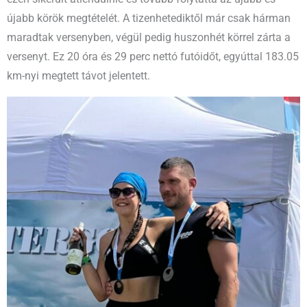
újabb körök megtételét. A tizenhetediktől már csak hárman
maradtak versenyben, végül pedig huszonhét körrel zárta a
versenyt. Ez 20 óra és 29 perc nettó futóidőt, egyúttal 183.05
km-nyi megtett távot jelentett.