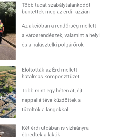
Több tucat szabálytalankodót
büntettek meg az érdi razzián
Az akcióban a rendőrség mellett
a városrendészek, valamint a helyi
és a halásztelki polgárőrök
Eloltották az Érd melletti
hatalmas komposzttüzet
Több mint egy héten át, éjt
nappallá téve küzdöttek a
tűzoltók a lángokkal.
Két érdi utcában is vízhiányra
ébredtek a lakók