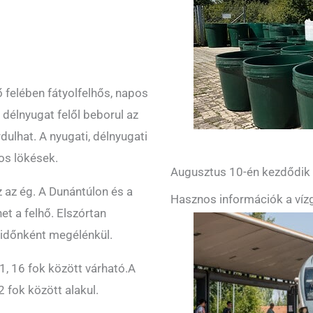
 felében fátyolfelhős, napos
délnyugat felől beborul az
dulhat. A nyugati, délnyugati
ros lökések.
Augusztus 10-én kezdődik a
z az ég. A Dunántúlon és a
Hasznos információk a vízg
t a felhő. Elszórtan
él időnként megélénkül.
1, 16 fok között várható.A
 fok között alakul.