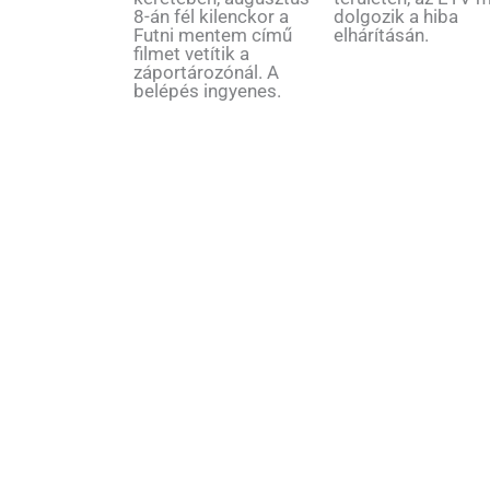
8-án fél kilenckor a
dolgozik a hiba
Futni mentem című
elhárításán.
filmet vetítik a
záportározónál. A
belépés ingyenes.