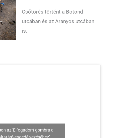
Csőtörés történt a Botond
utcában és az Aranyos utcában
is.
son az 'Elfogadom' gombra a
áltatás} engedélyezéséhez"