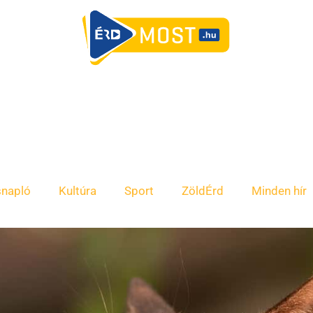
snapló
Kultúra
Sport
ZöldÉrd
Minden hír