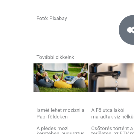
Fotó: Pixabay
További cikkeink
Ismét lehet mozizni a
A Fő utca lakói
Papi földeken
maradtak víz nélkü
A plédes mozi
Csőtörés történt a
keretében, augusztus
területen, az ÉTV 