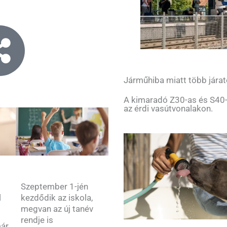
Járműhiba miatt több járat
A kimaradó Z30-as és S40-
az érdi vasútvonalakon.
Szeptember 1-jén
kezdődik az iskola,
l
megvan az új tanév
rendje is
már