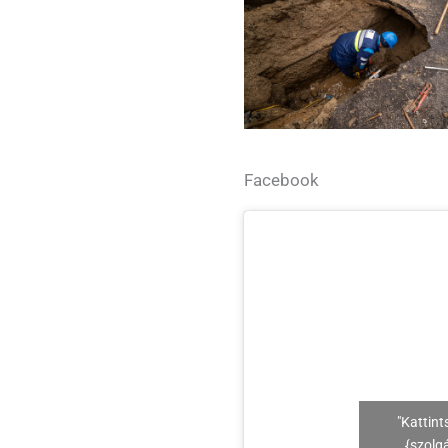
Facebook
"Kattint
{szolg