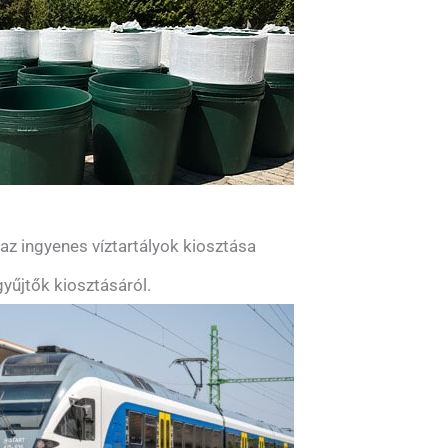
z ingyenes víztartályok kiosztása
yűjtők kiosztásáról.