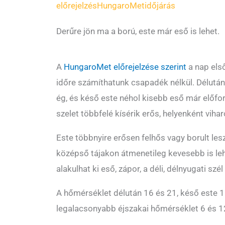
előrejelzés
HungaroMet
időjárás
Derűre jön ma a ború, este már eső is lehet.
A
HungaroMet előrejelzése szerint
a nap első
időre számíthatunk csapadék nélkül. Délután 
ég, és késő este néhol kisebb eső már előfor
szelet többfelé kísérik erős, helyenként viha
Este többnyire erősen felhős vagy borult les
középső tájakon átmenetileg kevesebb is lehe
alakulhat ki eső, zápor, a déli, délnyugati sz
A hőmérséklet délután 16 és 21, késő este 1
legalacsonyabb éjszakai hőmérséklet 6 és 12