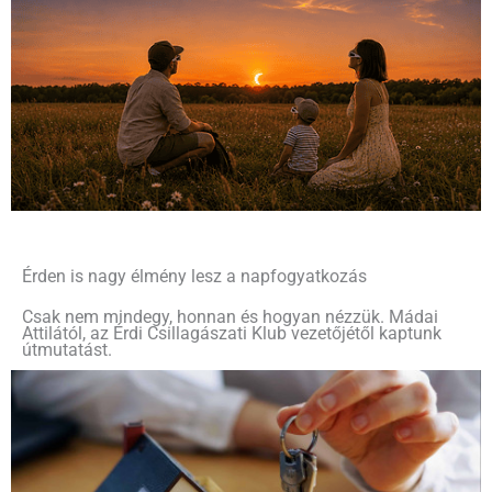
Érden is nagy élmény lesz a napfogyatkozás
Csak nem mindegy, honnan és hogyan nézzük. Mádai
Attilától, az Érdi Csillagászati Klub vezetőjétől kaptunk
útmutatást.