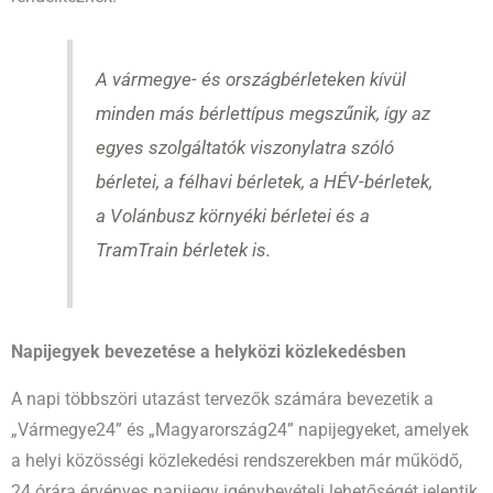
A vármegye- és országbérleteken kívül
minden más bérlettípus megszűnik, így az
egyes szolgáltatók viszonylatra szóló
bérletei, a félhavi bérletek, a HÉV-bérletek,
a Volánbusz környéki bérletei és a
TramTrain bérletek is.
Napijegyek bevezetése a helyközi közlekedésben
A napi többszöri utazást tervezők számára bevezetik a
„Vármegye24” és „Magyarország24” napijegyeket, amelyek
a helyi közösségi közlekedési rendszerekben már működő,
24 órára érvényes napijegy igénybevételi lehetőségét jelentik.