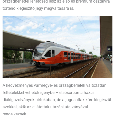
országbérlettel lehetőség lesz az első és prémium osztályra
történő kiegészítő jegy megváltására is.
A kedvezményes vármegye- és országbérletek változatlan
feltételekkel vehetők igénybe – elsősorban a hazai
diákigazolványok birtokában, de a jogosultak köre kiegészül
azokkal, akik az ellátottak utazási utalványával
rendelkeznek.