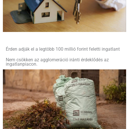
Érden adják el a legtöbb 100 millió forint feletti ingatlant
Nem csökken az agglomeráció iránti érdeklődés az
ingatlanpiacon.