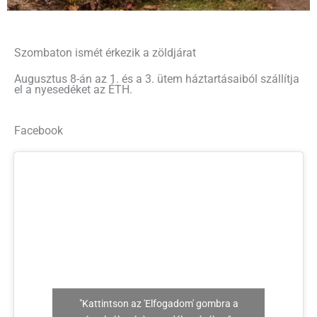
Szombaton ismét érkezik a zöldjárat
Augusztus 8-án az 1. és a 3. ütem háztartásaiból szállítja
el a nyesedéket az ÉTH.
Facebook
"Kattintson az 'Elfogadom' gombra a