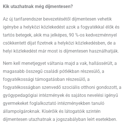
Kik utazhatnak még díjmentesen?
Az új tarifarendszer bevezetésétől díjmentesen vehetik
igénybe a helyközi közlekedést azok a fogyatékkal élők és
tartós betegek, akik ma jelképes, 90 %-os kedvezménnyel
csökkentett díjat fizetnek a helyközi közlekedésben, de a
helyi közlekedést már most is díjmentesen használhatják.
Nem kell menetjegyet váltania majd a vak, hallássérült, a
magasabb összegű családi pótlékban részesülő, a
fogyatékossági támogatásban részesülő, a
fogyatékosságban szenvedő szociális otthoni gondozott, a
gyógypedagógiai intézmények és sajátos nevelési igényű
gyermekeket foglalkoztató intézményekben tanuló
állampolgároknak. Kísérőik és látogatóik szintén
díjmentesen utazhatnak a jogszabályban leírt esetekben.