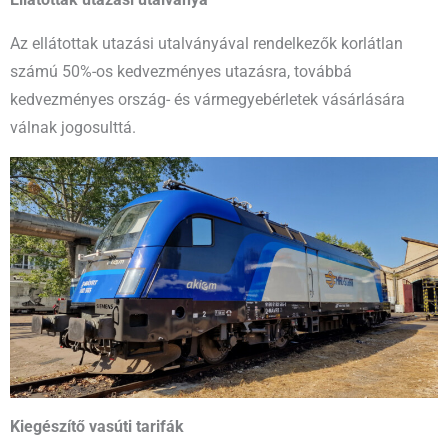
Ellátottak utazási utalványa
Az ellátottak utazási utalványával rendelkezők korlátlan
számú 50%-os kedvezményes utazásra, továbbá
kedvezményes ország- és vármegyebérletek vásárlására
válnak jogosulttá.
Kiegészítő vasúti tarifák