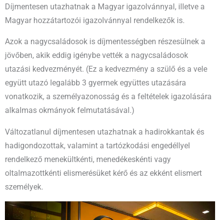
Díjmentesen utazhatnak a Magyar igazolvánnyal, illetve a
Magyar hozzátartozói igazolvánnyal rendelkezők is.
Azok a nagycsaládosok is díjmentességben részesülnek a
jövőben, akik eddig igénybe vették a nagycsaládosok
utazási kedvezményét. (Ez a kedvezmény a szülő és a vele
együtt utazó legalább 3 gyermek együttes utazására
vonatkozik, a személyazonosság és a feltételek igazolására
alkalmas okmányok felmutatásával.)
Változatlanul díjmentesen utazhatnak a hadirokkantak és
hadigondozottak, valamint a tartózkodási engedéllyel
rendelkező menekültkénti, menedékeskénti vagy
oltalmazottkénti elismerésüket kérő és az ekként elismert
személyek.