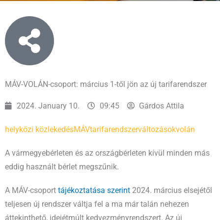
MÁV-VOLÁN-csoport: március 1-től jön az új tarifarendszer
2024. January 10.
09:45
Gárdos Attila
helyközi közlekedés
MÁV
tarifarendszer
változások
volán
A vármegyebérleten és az országbérleten kívül minden más
eddig használt bérlet megszűnik.
A MÁV-csoport
tájékoztatása szerint
2024. március elsejétől
teljesen új rendszer váltja fel a ma már talán nehezen
áttekinthető, idejétmúlt kedvezményrendszert. Az új