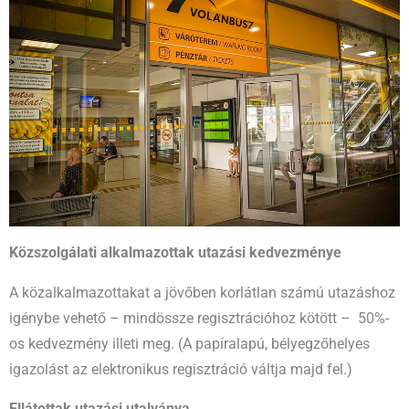
Közszolgálati alkalmazottak utazási kedvezménye
A közalkalmazottakat a jövőben korlátlan számú utazáshoz
igénybe vehető – mindössze regisztrációhoz kötött – 50%-
os kedvezmény illeti meg. (A papíralapú, bélyegzőhelyes
igazolást az elektronikus regisztráció váltja majd fel.)