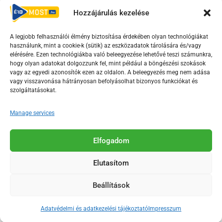
Hozzájárulás kezelése
Irányelvek
Moderálási szabályzat
A legjobb felhasználói élmény biztosítása érdekében olyan technológiákat
használunk, mint a cookie-k (sütik) az eszközadatok tárolására és/vagy
F
Y
T
elérésére. Ezen technológiákba való beleegyezése lehetővé teszi számunkra,
a
o
i
hogy olyan adatokat dolgozzunk fel, mint például a böngészési szokások
vagy az egyedi azonosítók ezen az oldalon. A beleegyezés meg nem adása
c
u
k
vagy visszavonása hátrányosan befolyásolhat bizonyos funkciókat és
e
t
t
szolgáltatásokat.
b
u
o
o
b
k
Manage services
o
e
Az Érd Média médiaszolgáltatási tevékenységét a
k
-
Elfogadom
Médiatanács a Magyar Média Mecenatúra program
-
s
keretében támogatja.
Elutasítom
s
q
q
u
Beállítások
u
a
2018-2026. © Minden jog fenntartva, Érd Megyei Jogú Város
a
r
Polgármesteri Hivatal Média Osztálya
Adatvédelmi és adatkezelési tájékoztató
Impresszum
r
e