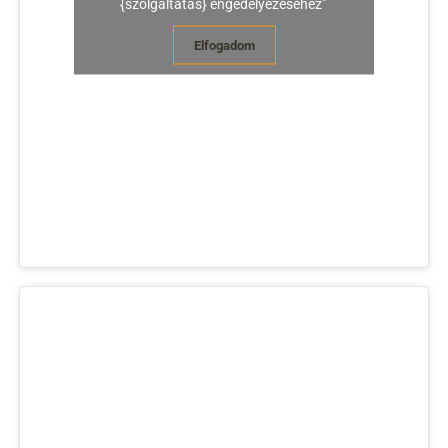
{szolgáltatás} engedélyezéséhez"
Elfogadom