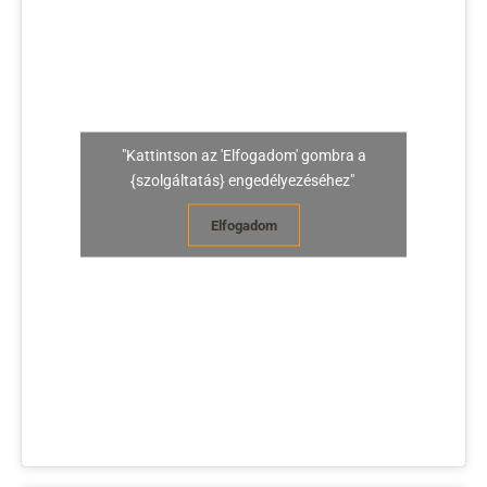
"Kattintson az 'Elfogadom' gombra a
{szolgáltatás} engedélyezéséhez"
Elfogadom