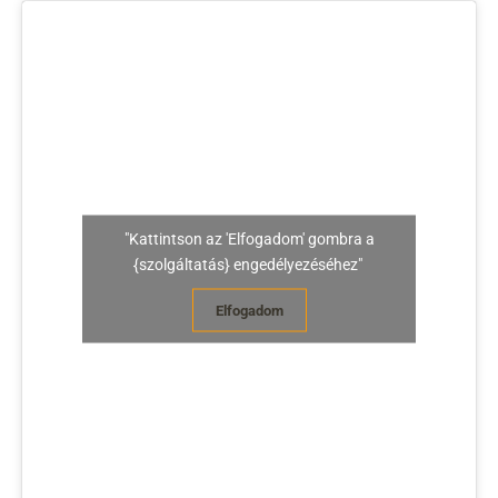
"Kattintson az 'Elfogadom' gombra a
{szolgáltatás} engedélyezéséhez"
Elfogadom