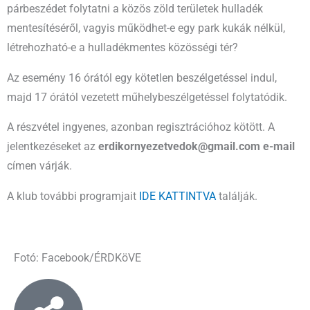
párbeszédet folytatni a közös zöld területek hulladék
mentesítéséről, vagyis működhet-e egy park kukák nélkül,
létrehozható-e a hulladékmentes közösségi tér?
Az esemény 16 órától egy kötetlen beszélgetéssel indul,
majd 17 órától vezetett műhelybeszélgetéssel folytatódik.
A részvétel ingyenes, azonban regisztrációhoz kötött. A
jelentkezéseket az
erdikornyezetvedok@gmail.com e-mail
címen várják.
A klub további programjait
IDE KATTINTVA
találják.
Fotó: Facebook/ÉRDKöVE