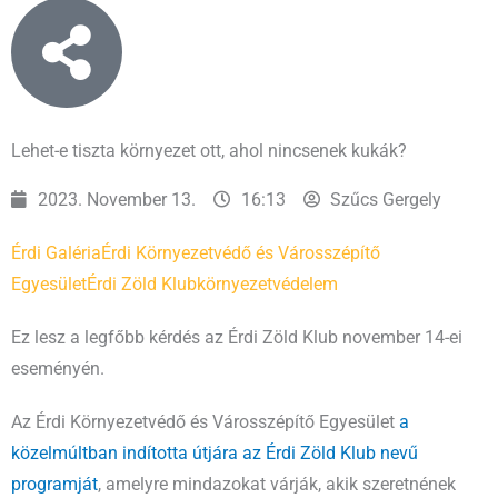
Lehet-e tiszta környezet ott, ahol nincsenek kukák?
2023. November 13.
16:13
Szűcs Gergely
Érdi Galéria
Érdi Környezetvédő és Városszépítő
Egyesület
Érdi Zöld Klub
környezetvédelem
Ez lesz a legfőbb kérdés az Érdi Zöld Klub november 14-ei
eseményén.
Az Érdi Környezetvédő és Városszépítő Egyesület
a
közelmúltban indította útjára az Érdi Zöld Klub nevű
programját
, amelyre mindazokat várják, akik szeretnének