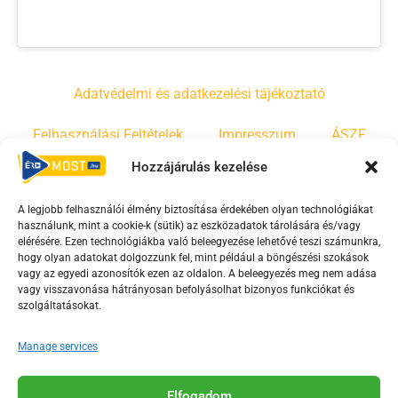
Adatvédelmi és adatkezelési tájékoztató
Felhasználási Feltételek
Impresszum
ÁSZF
Hozzájárulás kezelése
Irányelvek
Moderálási szabályzat
A legjobb felhasználói élmény biztosítása érdekében olyan technológiákat
használunk, mint a cookie-k (sütik) az eszközadatok tárolására és/vagy
F
Y
T
elérésére. Ezen technológiákba való beleegyezése lehetővé teszi számunkra,
a
o
i
hogy olyan adatokat dolgozzunk fel, mint például a böngészési szokások
vagy az egyedi azonosítók ezen az oldalon. A beleegyezés meg nem adása
c
u
k
vagy visszavonása hátrányosan befolyásolhat bizonyos funkciókat és
e
t
t
szolgáltatásokat.
b
u
o
o
b
k
Manage services
o
e
Az Érd Média médiaszolgáltatási tevékenységét a
k
-
Elfogadom