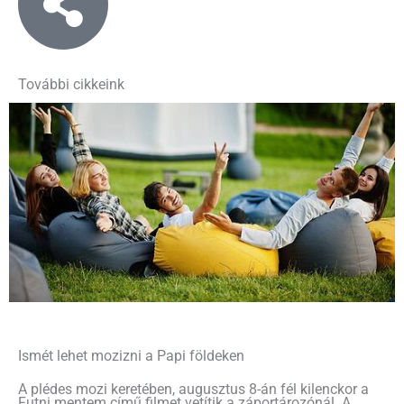
További cikkeink
Ismét lehet mozizni a Papi földeken
A plédes mozi keretében, augusztus 8-án fél kilenckor a
Futni mentem című filmet vetítik a záportározónál. A