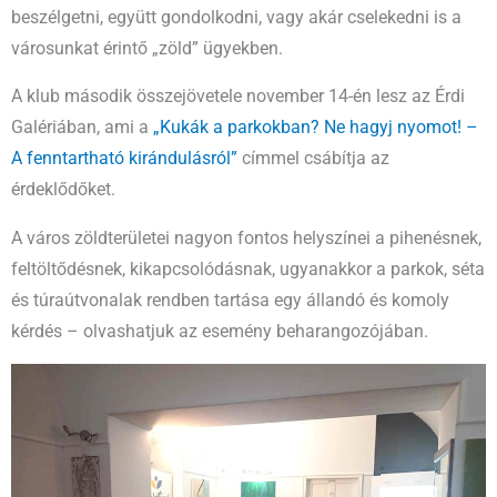
beszélgetni, együtt gondolkodni, vagy akár cselekedni is a
városunkat érintő „zöld” ügyekben.
A klub második összejövetele november 14-én lesz az Érdi
Galériában, ami a
„Kukák a parkokban? Ne hagyj nyomot! –
A fenntartható kirándulásról”
címmel csábítja az
érdeklődőket.
A város zöldterületei nagyon fontos helyszínei a pihenésnek,
feltöltődésnek, kikapcsolódásnak, ugyanakkor a parkok, séta
és túraútvonalak rendben tartása egy állandó és komoly
kérdés – olvashatjuk az esemény beharangozójában.