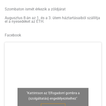
Szombaton ismét érkezik a zöldjárat
Augusztus 8-án az 1. és a 3. ütem háztartásaiból szállítja
el a nyesedéket az ÉTH.
Facebook
"Kattintson az 'Elfogadom' gombra a
{szolgáltatás} engedélyezéséhez"