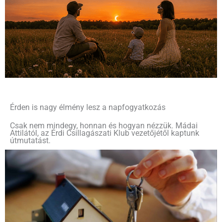
Érden is nagy élmény lesz a napfogyatkozás
Csak nem mindegy, honnan és hogyan nézzük. Mádai
Attilától, az Érdi Csillagászati Klub vezetőjétől kaptunk
útmutatást.