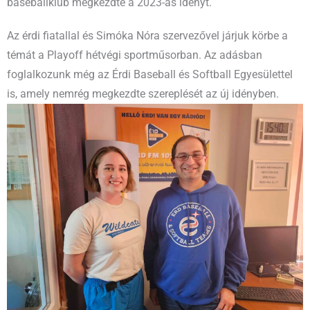
baseballklub megkezdte a 2023-as idényt.
Az érdi fiatallal és Simóka Nóra szervezővel járjuk körbe a
témát a Playoff hétvégi sportműsorban. Az adásban
foglalkozunk még az Érdi Baseball és Softball Egyesülettel
is, amely nemrég megkezdte szereplését az új idényben.