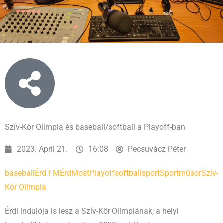
Szív-Kör Olimpia és baseball/softball a Playoff-ban
2023. April 21.
16:08
Pecsuvácz Péter
baseball
Érd FM
ÉrdMost
Playoff
softball
sport
Sportműsor
Szív-
Kör Olimpia
Érdi indulója is lesz a Szív-Kör Olimpiának; a helyi