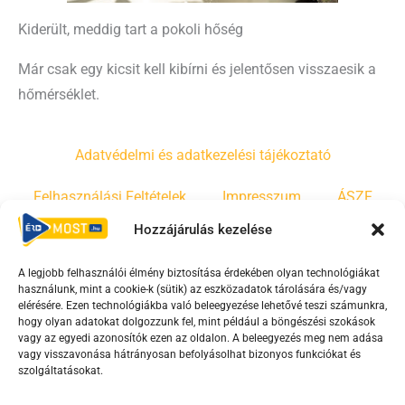
Kiderült, meddig tart a pokoli hőség
Már csak egy kicsit kell kibírni és jelentősen visszaesik a
hőmérséklet.
Adatvédelmi és adatkezelési tájékoztató
Felhasználási Feltételek
Impresszum
ÁSZF
Hozzájárulás kezelése
Irányelvek
Moderálási szabályzat
A legjobb felhasználói élmény biztosítása érdekében olyan technológiákat
használunk, mint a cookie-k (sütik) az eszközadatok tárolására és/vagy
F
Y
T
elérésére. Ezen technológiákba való beleegyezése lehetővé teszi számunkra,
hogy olyan adatokat dolgozzunk fel, mint például a böngészési szokások
a
o
i
vagy az egyedi azonosítók ezen az oldalon. A beleegyezés meg nem adása
c
u
k
vagy visszavonása hátrányosan befolyásolhat bizonyos funkciókat és
e
t
t
szolgáltatásokat.
b
u
o