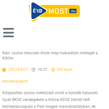
Kézi: szoros meccsen őrizte meg makulátlan mérlegét a
Kőrösi
2022-03-07
10:37
Érd most
kézilabda
sport
Kifejezetten szoros mérkőzést vívott a hatodik helyezett
Gyáli BKSE vendégeként a Kőrösi KDSE felnőtt férfi
kézilabdacsapata a Pest megyei másodosztályban, de