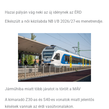
Hazai pályán vág neki az új idénynek az ÉRD
Elkészült a női kézilabda NB I/B 2026/27-es menetrendje.
Járműhiba miatt több járatot is törölt a MÁV
A kimaradó Z30-as és S40-es vonatok miatt jelentős
késések vannak az érdi vasútvonalakon.