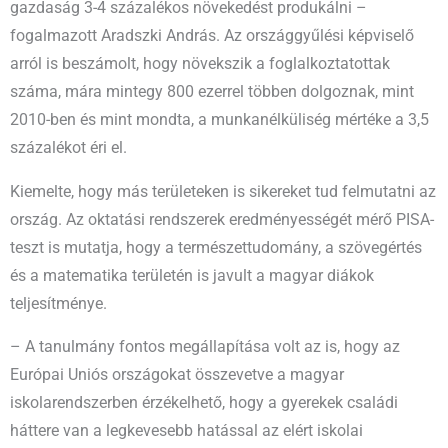
gazdaság 3-4 százalékos növekedést produkálni –
fogalmazott Aradszki András. Az országgyűlési képviselő
arról is beszámolt, hogy növekszik a foglalkoztatottak
száma, mára mintegy 800 ezerrel többen dolgoznak, mint
2010-ben és mint mondta, a munkanélküliség mértéke a 3,5
százalékot éri el.
Kiemelte, hogy más területeken is sikereket tud felmutatni az
ország. Az oktatási rendszerek eredményességét mérő PISA-
teszt is mutatja, hogy a természettudomány, a szövegértés
és a matematika területén is javult a magyar diákok
teljesítménye.
– A tanulmány fontos megállapítása volt az is, hogy az
Európai Uniós országokat összevetve a magyar
iskolarendszerben érzékelhető, hogy a gyerekek családi
háttere van a legkevesebb hatással az elért iskolai