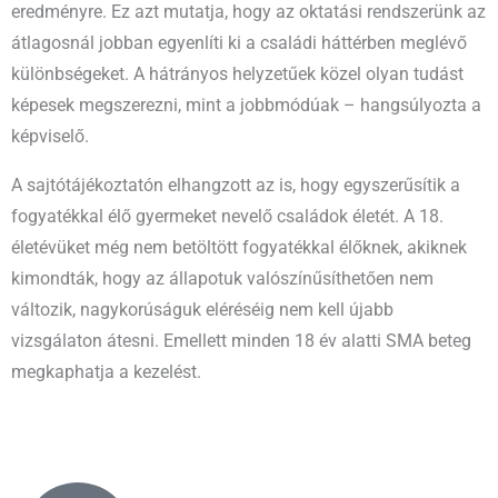
eredményre. Ez azt mutatja, hogy az oktatási rendszerünk az
átlagosnál jobban egyenlíti ki a családi háttérben meglévő
különbségeket. A hátrányos helyzetűek közel olyan tudást
képesek megszerezni, mint a jobbmódúak – hangsúlyozta a
képviselő.
A sajtótájékoztatón elhangzott az is, hogy egyszerűsítik a
fogyatékkal élő gyermeket nevelő családok életét. A 18.
életévüket még nem betöltött fogyatékkal élőknek, akiknek
kimondták, hogy az állapotuk valószínűsíthetően nem
változik, nagykorúságuk eléréséig nem kell újabb
vizsgálaton átesni. Emellett minden 18 év alatti SMA beteg
megkaphatja a kezelést.