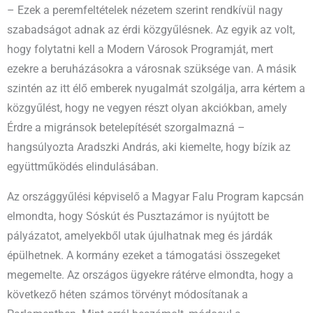
– Ezek a peremfeltételek nézetem szerint rendkívül nagy
szabadságot adnak az érdi közgyűlésnek. Az egyik az volt,
hogy folytatni kell a Modern Városok Programját, mert
ezekre a beruházásokra a városnak szüksége van. A másik
szintén az itt élő emberek nyugalmát szolgálja, arra kértem a
közgyűlést, hogy ne vegyen részt olyan akciókban, amely
Érdre a migránsok betelepítését szorgalmazná –
hangsúlyozta Aradszki András, aki kiemelte, hogy bízik az
együttműködés elindulásában.
Az országgyűlési képviselő a Magyar Falu Program kapcsán
elmondta, hogy Sóskút és Pusztazámor is nyújtott be
pályázatot, amelyekből utak újulhatnak meg és járdák
épülhetnek. A kormány ezeket a támogatási összegeket
megemelte. Az országos ügyekre rátérve elmondta, hogy a
következő héten számos törvényt módosítanak a