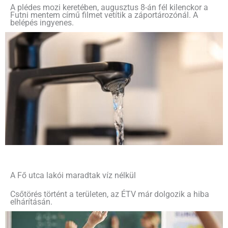
A plédes mozi keretében, augusztus 8-án fél kilenckor a
Futni mentem című filmet vetítik a záportározónál. A
belépés ingyenes.
A Fő utca lakói maradtak víz nélkül
Csőtörés történt a területen, az ÉTV már dolgozik a hiba
elhárításán.