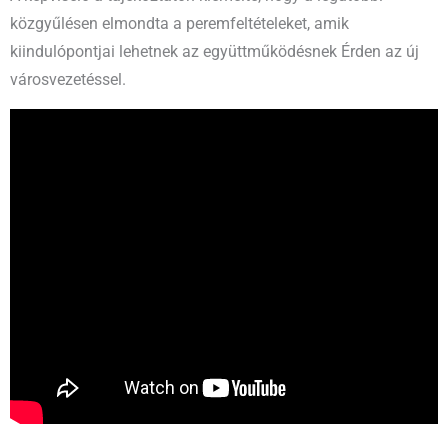
közgyűlésen elmondta a peremfeltételeket, amik
kiindulópontjai lehetnek az együttműködésnek Érden az új
városvezetéssel.