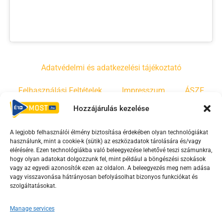
Adatvédelmi és adatkezelési tájékoztató
Felhasználási Feltételek
Impresszum
ÁSZF
Hozzájárulás kezelése
Irányelvek
Moderálási szabályzat
A legjobb felhasználói élmény biztosítása érdekében olyan technológiákat
használunk, mint a cookie-k (sütik) az eszközadatok tárolására és/vagy
F
Y
T
elérésére. Ezen technológiákba való beleegyezése lehetővé teszi számunkra,
hogy olyan adatokat dolgozzunk fel, mint például a böngészési szokások
a
o
i
vagy az egyedi azonosítók ezen az oldalon. A beleegyezés meg nem adása
c
u
k
vagy visszavonása hátrányosan befolyásolhat bizonyos funkciókat és
e
t
t
szolgáltatásokat.
b
u
o
Manage services
o
b
k