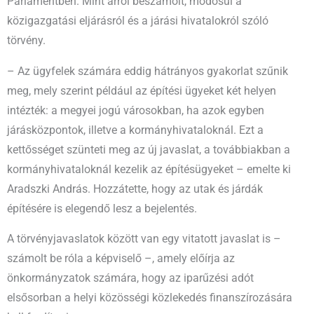
Parlamentben. Mint arról beszámolt, módosul a
közigazgatási eljárásról és a járási hivatalokról szóló
törvény.
– Az ügyfelek számára eddig hátrányos gyakorlat szűnik
meg, mely szerint például az építési ügyeket két helyen
intézték: a megyei jogú városokban, ha azok egyben
járásközpontok, illetve a kormányhivataloknál. Ezt a
kettősséget szünteti meg az új javaslat, a továbbiakban a
kormányhivataloknál kezelik az építésügyeket – emelte ki
Aradszki András. Hozzátette, hogy az utak és járdák
építésére is elegendő lesz a bejelentés.
A törvényjavaslatok között van egy vitatott javaslat is –
számolt be róla a képviselő –, amely előírja az
önkormányzatok számára, hogy az iparűzési adót
elsősorban a helyi közösségi közlekedés finanszírozására