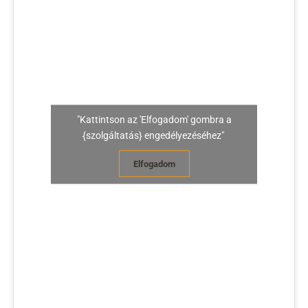
"Kattintson az 'Elfogadom' gombra a
{szolgáltatás} engedélyezéséhez"
Elfogadom