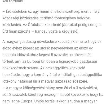
kell fordítani.
– Érd esetében ez egy minimális kötelezettség, mert a helyi
közösségi közlekedés itt döntő többségében helyközi
közlekedés. Az Ófaluban közlekedő járatokat pedig eddig is
Érd finanszírozta – hangsúlyozta a képviselő.
A magyar gazdaság növekedése kapcsán kiemelte, hogy az
előző évhez képest az utolsó negyedévben az előző év
hasonló időszakához képest 5 százalékos növekedés
történt, ami az Európai Unióban a legnagyobb gazdasági
növekedésnek számít. Az országgyűlési képviselő
hozzátette, hogy a kormány által elindított gazdaságpolitika
jótékony hatással bír a magyar gazdaság egészére.
– A magyar költségvetési hiány nem éri el a 3 százalékot,
sőt, 2 százalék körül fog mozogni. Ebből következik, hogy ha
nem lenne Európai Uniós forrás, akkor is tudna a magyar