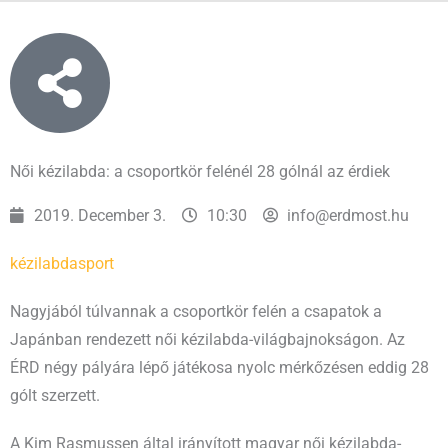
Női kézilabda: a csoportkör felénél 28 gólnál az érdiek
2019. December 3.
10:30
info@erdmost.hu
kézilabda
sport
Nagyjából túlvannak a csoportkör felén a csapatok a
Japánban rendezett női kézilabda-világbajnokságon. Az
ÉRD négy pályára lépő játékosa nyolc mérkőzésen eddig 28
gólt szerzett.
A Kim Rasmussen által irányított magyar női kézilabda-