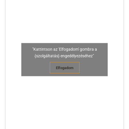
"Kattintson az 'Elfogadom' gombra a
{szolgáltatás} engedélyezéséhez"
Elfogadom