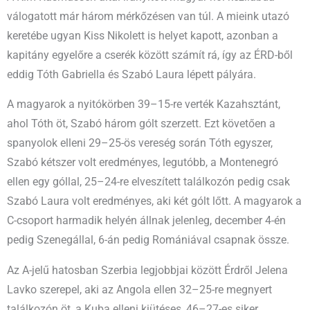
válogatott már három mérkőzésen van túl. A mieink utazó
keretébe ugyan Kiss Nikolett is helyet kapott, azonban a
kapitány egyelőre a cserék között számít rá, így az ÉRD-ből
eddig Tóth Gabriella és Szabó Laura lépett pályára.
A magyarok a nyitókörben 39–15-re verték Kazahsztánt,
ahol Tóth öt, Szabó három gólt szerzett. Ezt követően a
spanyolok elleni 29–25-ös vereség során Tóth egyszer,
Szabó kétszer volt eredményes, legutóbb, a Montenegró
ellen egy góllal, 25–24-re elveszített találkozón pedig csak
Szabó Laura volt eredményes, aki két gólt lőtt. A magyarok a
C-csoport harmadik helyén állnak jelenleg, december 4-én
pedig Szenegállal, 6-án pedig Romániával csapnak össze.
Az A-jelű hatosban Szerbia legjobbjai között Érdről Jelena
Lavko szerepel, aki az Angola ellen 32–25-re megnyert
találkozón öt, a Kuba elleni kiütéses, 46–27-es siker