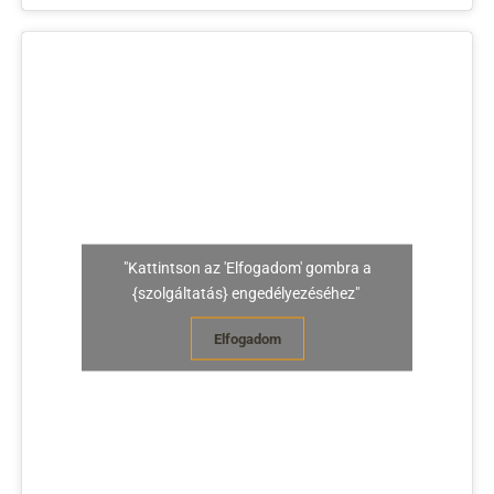
"Kattintson az 'Elfogadom' gombra a
{szolgáltatás} engedélyezéséhez"
Elfogadom