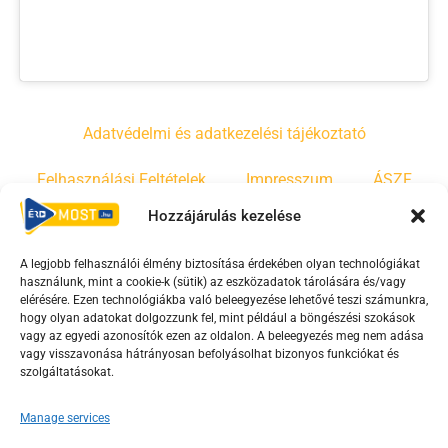
Adatvédelmi és adatkezelési tájékoztató
Felhasználási Feltételek
Impresszum
ÁSZF
Hozzájárulás kezelése
Irányelvek
Moderálási szabályzat
A legjobb felhasználói élmény biztosítása érdekében olyan technológiákat
használunk, mint a cookie-k (sütik) az eszközadatok tárolására és/vagy
F
Y
T
elérésére. Ezen technológiákba való beleegyezése lehetővé teszi számunkra,
a
o
i
hogy olyan adatokat dolgozzunk fel, mint például a böngészési szokások
vagy az egyedi azonosítók ezen az oldalon. A beleegyezés meg nem adása
c
u
k
vagy visszavonása hátrányosan befolyásolhat bizonyos funkciókat és
e
t
t
szolgáltatásokat.
b
u
o
o
b
k
Manage services