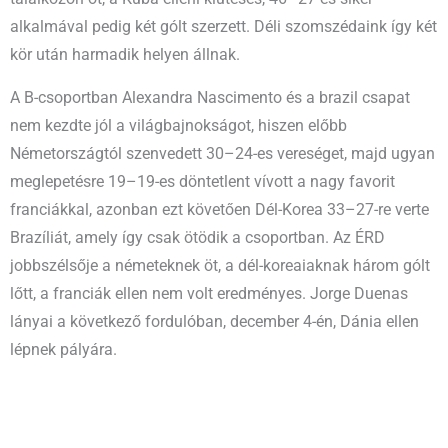
alkalmával pedig két gólt szerzett. Déli szomszédaink így két
kör után harmadik helyen állnak.
A B-csoportban Alexandra Nascimento és a brazil csapat
nem kezdte jól a világbajnokságot, hiszen előbb
Németországtól szenvedett 30–24-es vereséget, majd ugyan
meglepetésre 19–19-es döntetlent vívott a nagy favorit
franciákkal, azonban ezt követően Dél-Korea 33–27-re verte
Brazíliát, amely így csak ötödik a csoportban. Az ÉRD
jobbszélsője a németeknek öt, a dél-koreaiaknak három gólt
lőtt, a franciák ellen nem volt eredményes. Jorge Duenas
lányai a következő fordulóban, december 4-én, Dánia ellen
lépnek pályára.