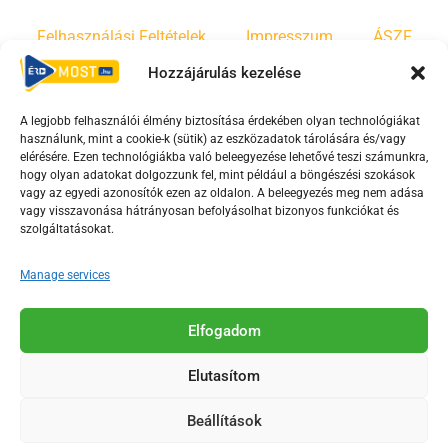
Felhasználási Feltételek
Impresszum
ÁSZF
Hozzájárulás kezelése
Irányelvek
Moderálási szabályzat
A legjobb felhasználói élmény biztosítása érdekében olyan technológiákat
használunk, mint a cookie-k (sütik) az eszközadatok tárolására és/vagy
F
Y
T
elérésére. Ezen technológiákba való beleegyezése lehetővé teszi számunkra,
a
o
i
hogy olyan adatokat dolgozzunk fel, mint például a böngészési szokások
vagy az egyedi azonosítók ezen az oldalon. A beleegyezés meg nem adása
c
u
k
vagy visszavonása hátrányosan befolyásolhat bizonyos funkciókat és
e
t
t
szolgáltatásokat.
b
u
o
o
b
k
Manage services
o
e
Az Érd Média médiaszolgáltatási tevékenységét a
k
-
Elfogadom
Médiatanács a Magyar Média Mecenatúra program
-
s
keretében támogatja.
Elutasítom
s
q
q
u
Beállítások
u
a
2018-2026. © Minden jog fenntartva, Érd Megyei Jogú Város