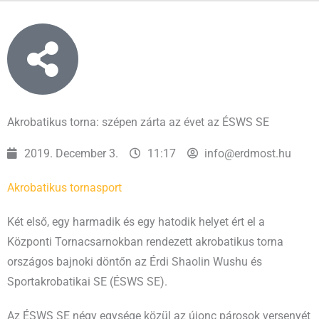
Akrobatikus torna: szépen zárta az évet az ÉSWS SE
2019. December 3.
11:17
info@erdmost.hu
Akrobatikus torna
sport
Két első, egy harmadik és egy hatodik helyet ért el a
Központi Tornacsarnokban rendezett akrobatikus torna
országos bajnoki döntőn az Érdi Shaolin Wushu és
Sportakrobatikai SE (ÉSWS SE).
Az ÉSWS SE négy egysége közül az újonc párosok versenyét