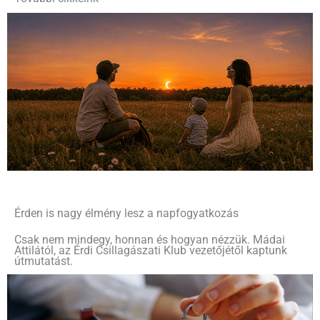
Érden is nagy élmény lesz a napfogyatkozás
Csak nem mindegy, honnan és hogyan nézzük. Mádai
Attilától, az Érdi Csillagászati Klub vezetőjétől kaptunk
útmutatást.