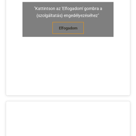
"Kattintson az 'Elfogadom' gombra a
{szolgáltatás} engedélyezéséhez"
Elfogadom