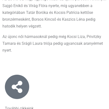
Sajgó Enikő és Virág Flóra nyerte, míg ugyanebben a
kategóriában Tatár Boróka és Kocsis Patrícia kettőse
bronzérmesként, Borsos Kincső és Kaszics Léna pedig
hatodik helyen végzett.
Az újonc női hármasoknál pedig még Kocsi Liza, Privitzky
Tamara és Srágli Laura triója pedig ugyancsak aranyérmet
nyert.
További cikkeink