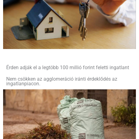
Érden adják el a legtöbb 100 millió forint feletti ingatlant
Nem csökken az agglomeráció iránti érdeklődés az
ingatlanpiacon.