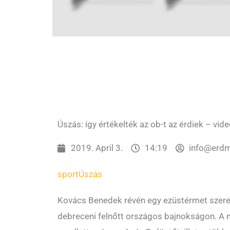
Úszás: így értékelték az ob-t az érdiek – vide
2019. April 3.
14:19
info@erdm
sport
Úszás
Kovács Benedek révén egy ezüstérmet szerez
debreceni felnőtt országos bajnokságon. 