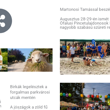
Martonosi Tamással beszé
Augusztus 28-29-én ismét me
Ófalusi Pincetulajdonosok
nagyobb szabású szüreti r
Birkák legelésztek a
forgalmas parkvárosi
utcák mentén
i
n
A jószágok a zöld fű