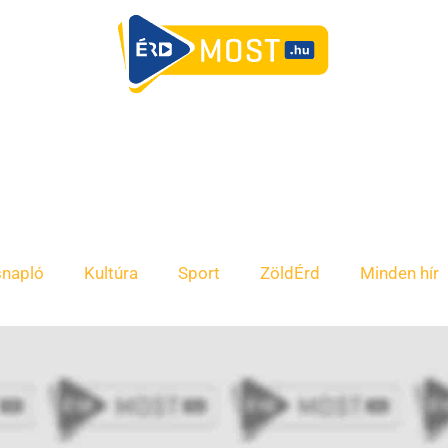
snapló
Kultúra
Sport
ZöldÉrd
Minden hír