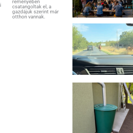
reményében
i
csatangoltak el, a
gazdájuk szerint már
otthon vannak.