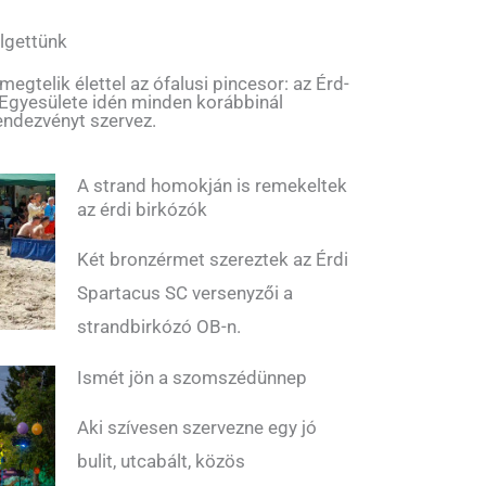
lgettünk
gtelik élettel az ófalusi pincesor: az Érd-
 Egyesülete idén minden korábbinál
endezvényt szervez.
A strand homokján is remekeltek
az érdi birkózók
Két bronzérmet szereztek az Érdi
Spartacus SC versenyzői a
strandbirkózó OB-n.
Ismét jön a szomszédünnep
Aki szívesen szervezne egy jó
bulit, utcabált, közös