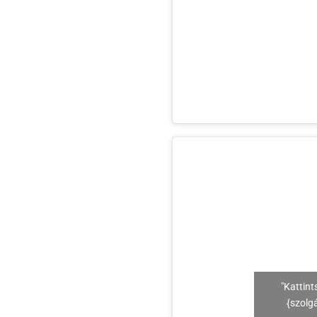
"Kattint
{szolg