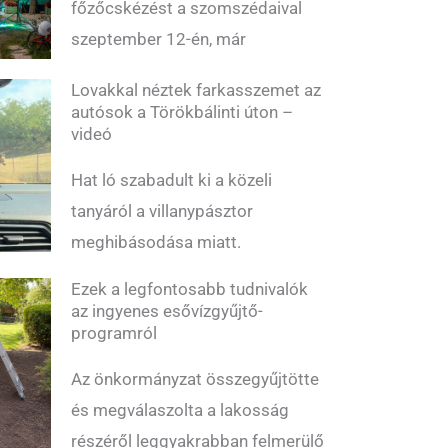
főzőcskézést a szomszédaival
szeptember 12-én, már
Lovakkal néztek farkasszemet az
autósok a Törökbálinti úton –
videó
Hat ló szabadult ki a közeli
tanyáról a villanypásztor
meghibásodása miatt.
Ezek a legfontosabb tudnivalók
az ingyenes esővízgyűjtő-
programról
Az önkormányzat összegyűjtötte
és megválaszolta a lakosság
részéről leggyakrabban felmerülő