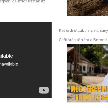
 egyéni csúcsot úsztak az
Két érdi utcában is vízhián
Csőtörés történt a Botond 