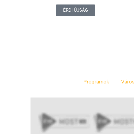
ÉRDI ÚJSÁG
Programok
Váro