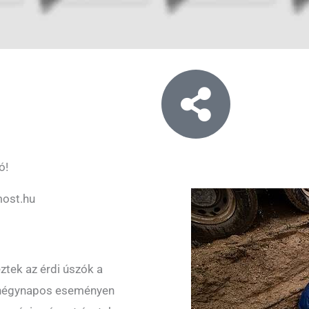
ó!
ost.hu
tek az érdi úszók a
A négynapos eseményen