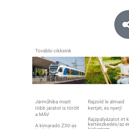
További cikkeink
Rajzold le álmaid
Járműhiba miatt
kertjét, és nyerj!
több járatot is törölt
a MÁV
Rajzpályázatot írt k
kertészkedés/az é
A kimaradó Z30-as
kiskertem