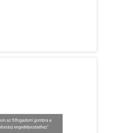
son az 'Elfogadom' gombra a
áltatás} engedélyezéséhez"