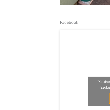
Facebook
"Kattint
{szolg