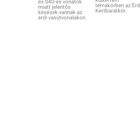
és S40-es vonatok
témakörben az Érd
miatt jelentős
Kertbarátkör.
késések vannak az
érdi vasútvonalakon.