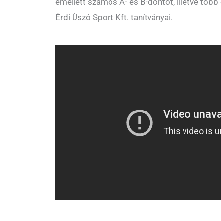
emellett számos A- és B-döntőt, illetve több
Érdi Úszó Sport Kft. tanítványai.