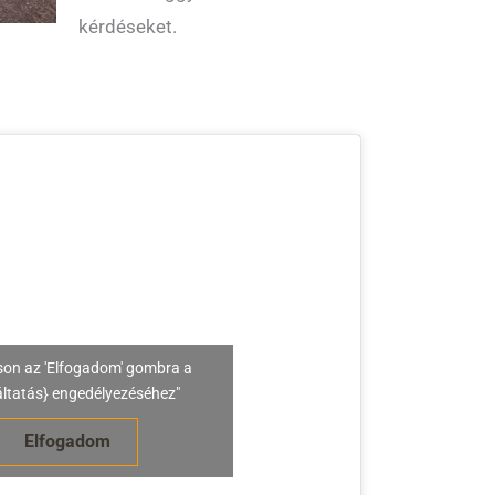
kérdéseket.
son az 'Elfogadom' gombra a
áltatás} engedélyezéséhez"
Elfogadom