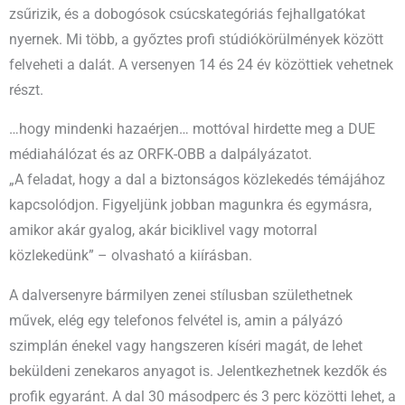
zsűrizik, és a dobogósok csúcskategóriás fejhallgatókat
nyernek. Mi több, a győztes profi stúdiókörülmények között
felveheti a dalát. A versenyen 14 és 24 év közöttiek vehetnek
részt.
…hogy mindenki hazaérjen… mottóval hirdette meg a DUE
médiahálózat és az ORFK-OBB a dalpályázatot.
„A feladat, hogy a dal a biztonságos közlekedés témájához
kapcsolódjon. Figyeljünk jobban magunkra és egymásra,
amikor akár gyalog, akár biciklivel vagy motorral
közlekedünk” – olvasható a kiírásban.
A dalversenyre bármilyen zenei stílusban születhetnek
művek, elég egy telefonos felvétel is, amin a pályázó
szimplán énekel vagy hangszeren kíséri magát, de lehet
beküldeni zenekaros anyagot is. Jelentkezhetnek kezdők és
profik egyaránt. A dal 30 másodperc és 3 perc közötti lehet, a