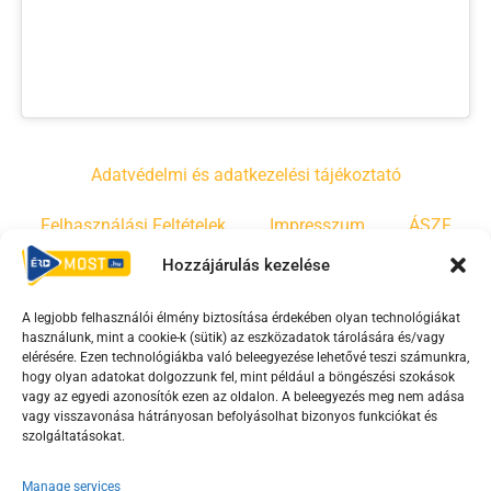
Adatvédelmi és adatkezelési tájékoztató
Felhasználási Feltételek
Impresszum
ÁSZF
Hozzájárulás kezelése
Irányelvek
Moderálási szabályzat
A legjobb felhasználói élmény biztosítása érdekében olyan technológiákat
használunk, mint a cookie-k (sütik) az eszközadatok tárolására és/vagy
F
Y
T
elérésére. Ezen technológiákba való beleegyezése lehetővé teszi számunkra,
hogy olyan adatokat dolgozzunk fel, mint például a böngészési szokások
a
o
i
vagy az egyedi azonosítók ezen az oldalon. A beleegyezés meg nem adása
c
u
k
vagy visszavonása hátrányosan befolyásolhat bizonyos funkciókat és
e
t
t
szolgáltatásokat.
b
u
o
Manage services