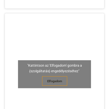
"Kattintson az 'Elfogadom' gombra a
{szolgáltatás} engedélyezéséhez"
Elfogadom