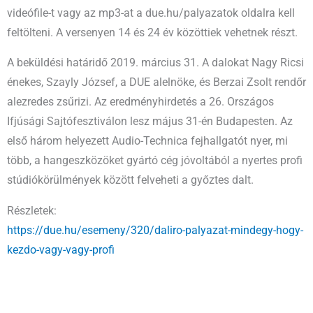
videófile-t vagy az mp3-at a due.hu/palyazatok oldalra kell
feltölteni. A versenyen 14 és 24 év közöttiek vehetnek részt.
A beküldési határidő 2019. március 31. A dalokat Nagy Ricsi
énekes, Szayly József, a DUE alelnöke, és Berzai Zsolt rendőr
alezredes zsűrizi. Az eredményhirdetés a 26. Országos
Ifjúsági Sajtófesztiválon lesz május 31-én Budapesten. Az
első három helyezett Audio-Technica fejhallgatót nyer, mi
több, a hangeszközöket gyártó cég jóvoltából a nyertes profi
stúdiókörülmények között felveheti a győztes dalt.
Részletek:
https://due.hu/esemeny/320/daliro-palyazat-mindegy-hogy-
kezdo-vagy-vagy-profi