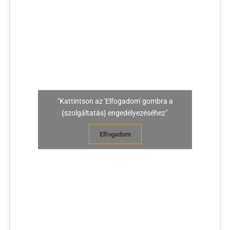
"Kattintson az 'Elfogadom' gombra a
{szolgáltatás} engedélyezéséhez"
Elfogadom