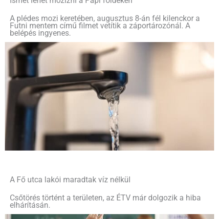
Ismét lehet mozizni a Papi földeken
A plédes mozi keretében, augusztus 8-án fél kilenckor a
Futni mentem című filmet vetítik a záportározónál. A
belépés ingyenes.
A Fő utca lakói maradtak víz nélkül
Csőtörés történt a területen, az ÉTV már dolgozik a hiba
elhárításán.