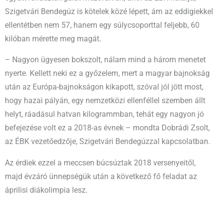
Szigetvári Bendegúz is kötelek közé lépett, ám az eddigiekkel
ellentétben nem 57, hanem egy súlycsoporttal feljebb, 60
kilóban mérette meg magát.
– Nagyon ügyesen bokszolt, nálam mind a három menetet
nyerte. Kellett neki ez a győzelem, mert a magyar bajnokság
után az Európa-bajnokságon kikapott, szóval jól jött most,
hogy hazai pályán, egy nemzetközi ellenféllel szemben állt
helyt, ráadásul hatvan kilogrammban, tehát egy nagyon jó
befejezése volt ez a 2018-as évnek – mondta Dobrádi Zsolt,
az ÉBK vezetőedzője, Szigetvári Bendegúzzal kapcsolatban.
Az érdiek ezzel a meccsen búcsúztak 2018 versenyeitől,
majd évzáró ünnepségük után a következő fő feladat az
áprilisi diákolimpia lesz.