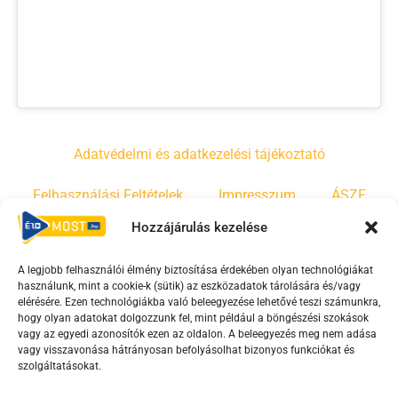
Adatvédelmi és adatkezelési tájékoztató
Felhasználási Feltételek
Impresszum
ÁSZF
Hozzájárulás kezelése
Irányelvek
Moderálási szabályzat
A legjobb felhasználói élmény biztosítása érdekében olyan technológiákat
használunk, mint a cookie-k (sütik) az eszközadatok tárolására és/vagy
F
Y
T
elérésére. Ezen technológiákba való beleegyezése lehetővé teszi számunkra,
hogy olyan adatokat dolgozzunk fel, mint például a böngészési szokások
a
o
i
vagy az egyedi azonosítók ezen az oldalon. A beleegyezés meg nem adása
c
u
k
vagy visszavonása hátrányosan befolyásolhat bizonyos funkciókat és
e
t
t
szolgáltatásokat.
b
u
o