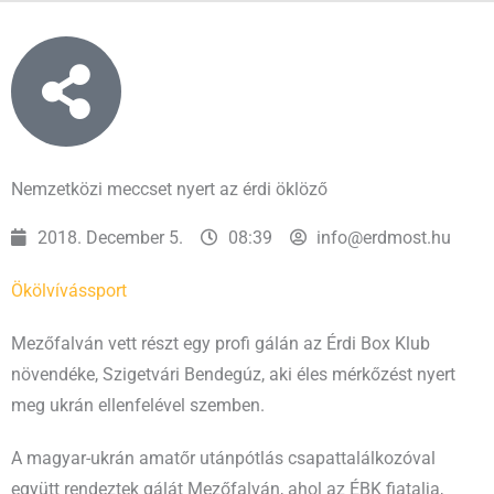
Nemzetközi meccset nyert az érdi öklöző
2018. December 5.
08:39
info@erdmost.hu
Ökölvívás
sport
Mezőfalván vett részt egy profi gálán az Érdi Box Klub
növendéke, Szigetvári Bendegúz, aki éles mérkőzést nyert
meg ukrán ellenfelével szemben.
A magyar-ukrán amatőr utánpótlás csapattalálkozóval
együtt rendeztek gálát Mezőfalván, ahol az ÉBK fiatalja,