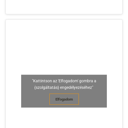
"Kattintson az 'Elfogadom' gombra a
{szolgáltatás} engedélyezéséhez"
Elfogadom