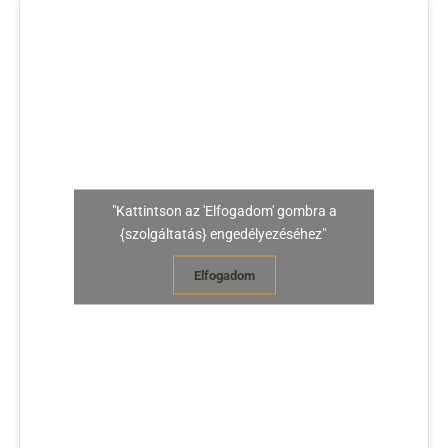
"Kattintson az 'Elfogadom' gombra a
{szolgáltatás} engedélyezéséhez"
Elfogadom