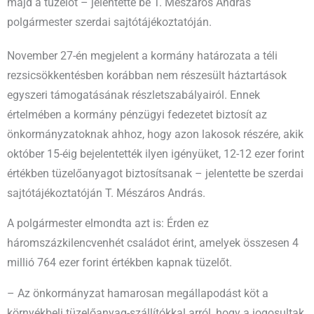
majd a tüzelőt – jelentette be T. Mészáros András
polgármester szerdai sajtótájékoztatóján.
November 27-én megjelent a kormány határozata a téli
rezsicsökkentésben korábban nem részesült háztartások
egyszeri támogatásának részletszabályairól. Ennek
értelmében a kormány pénzügyi fedezetet biztosít az
önkormányzatoknak ahhoz, hogy azon lakosok részére, akik
október 15-éig bejelentették ilyen igényüket, 12-12 ezer forint
értékben tüzelőanyagot biztosítsanak – jelentette be szerdai
sajtótájékoztatóján T. Mészáros András.
A polgármester elmondta azt is: Érden ez
háromszázkilencvenhét családot érint, amelyek összesen 4
millió 764 ezer forint értékben kapnak tüzelőt.
– Az önkormányzat hamarosan megállapodást köt a
környékbeli tüzelőanyag-szállítókkal arról, hogy a jogosultak