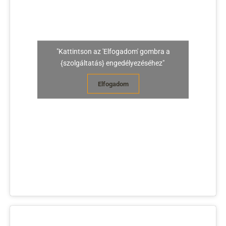
"Kattintson az 'Elfogadom' gombra a
{szolgáltatás} engedélyezéséhez"
Elfogadom