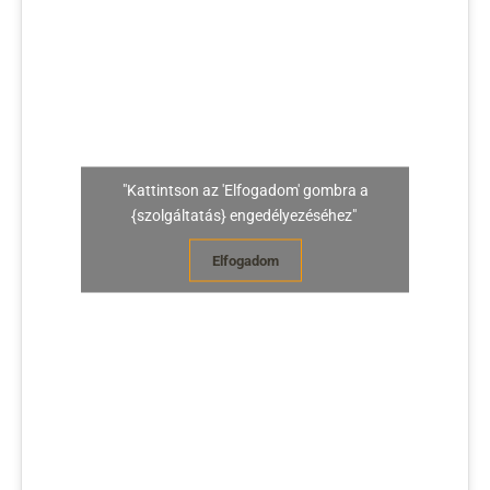
"Kattintson az 'Elfogadom' gombra a
{szolgáltatás} engedélyezéséhez"
Elfogadom