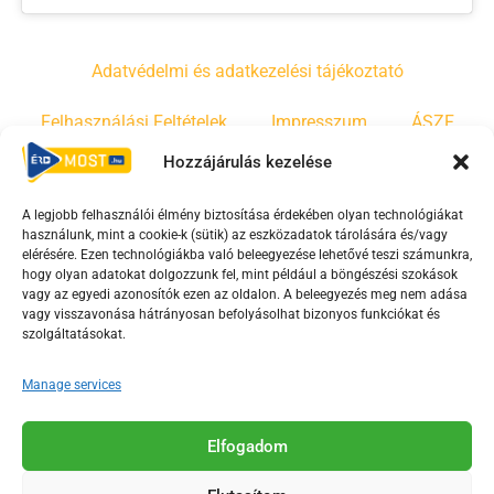
Adatvédelmi és adatkezelési tájékoztató
Felhasználási Feltételek
Impresszum
ÁSZF
Hozzájárulás kezelése
Irányelvek
Moderálási szabályzat
A legjobb felhasználói élmény biztosítása érdekében olyan technológiákat
használunk, mint a cookie-k (sütik) az eszközadatok tárolására és/vagy
F
Y
T
elérésére. Ezen technológiákba való beleegyezése lehetővé teszi számunkra,
hogy olyan adatokat dolgozzunk fel, mint például a böngészési szokások
a
o
i
vagy az egyedi azonosítók ezen az oldalon. A beleegyezés meg nem adása
c
u
k
vagy visszavonása hátrányosan befolyásolhat bizonyos funkciókat és
e
t
t
szolgáltatásokat.
b
u
o
Manage services
o
b
k
o
e
Az Érd Média médiaszolgáltatási tevékenységét a
k
-
Elfogadom
Médiatanács a Magyar Média Mecenatúra program
-
s
keretében támogatja.