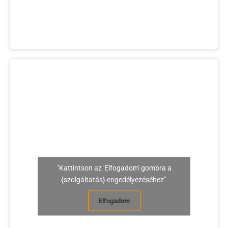
"Kattintson az 'Elfogadom' gombra a
{szolgáltatás} engedélyezéséhez"
Elfogadom