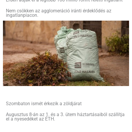
Érden adják el a legtöbb 100 millió forint feletti ingatlant
Nem csökken az agglomeráció iránti érdeklődés az
ingatlanpiacon.
Szombaton ismét érkezik a zöldjárat
Augusztus 8-án az 1. és a 3. ütem háztartásaiból szállítja
el a nyesedéket az ÉTH.