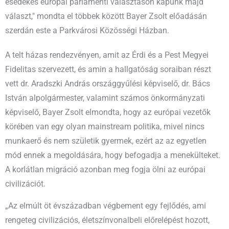
esedékes európai parlamenti választáson kapunk majd
választ," mondta el többek között Bayer Zsolt előadásán
szerdán este a Parkvárosi Közösségi Házban.
A telt házas rendezvényen, amit az Érdi és a Pest Megyei
Fidelitas szervezett, és amin a hallgatóság soraiban részt
vett dr. Aradszki András országgyűlési képviselő, dr. Bács
István alpolgármester, valamint számos önkormányzati
képviselő, Bayer Zsolt elmondta, hogy az európai vezetők
körében van egy olyan mainstream politika, mivel nincs
munkaerő és nem születik gyermek, ezért az az egyetlen
mód ennek a megoldására, hogy befogadja a menekülteket.
A korlátlan migráció azonban meg fogja ölni az európai
civilizációt.
„Az elmúlt öt évszázadban végbement egy fejlődés, ami
rengeteg civilizációs, életszínvonalbeli előrelépést hozott,