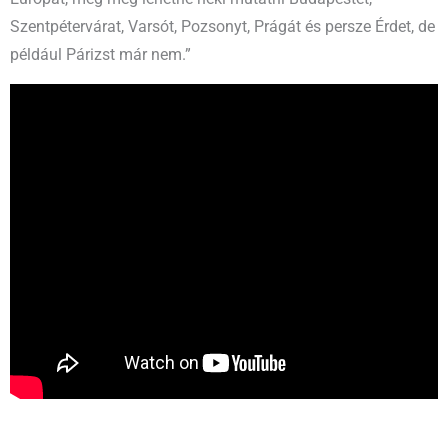
Szentpétervárat, Varsót, Pozsonyt, Prágát és persze Érdet, de
például Párizst már nem.”