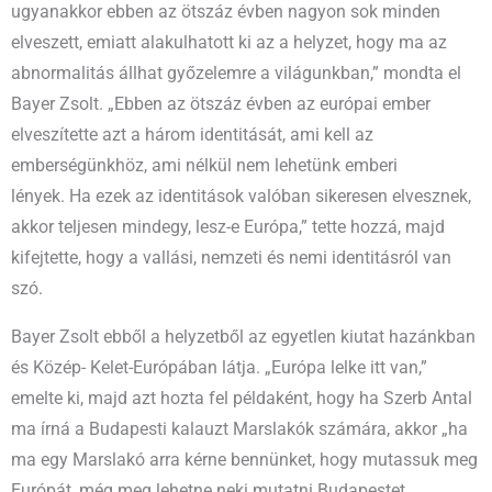
ugyanakkor ebben az ötszáz évben nagyon sok minden
elveszett, emiatt alakulhatott ki az a helyzet, hogy ma az
abnormalitás állhat győzelemre a világunkban,” mondta el
Bayer Zsolt. „Ebben az ötszáz évben az európai ember
elveszítette azt a három identitását, ami kell az
emberségünkhöz, ami nélkül nem lehetünk emberi
lények. Ha ezek az identitások valóban sikeresen elvesznek,
akkor teljesen mindegy, lesz-e Európa,” tette hozzá, majd
kifejtette, hogy a vallási, nemzeti és nemi identitásról van
szó.
Bayer Zsolt ebből a helyzetből az egyetlen kiutat hazánkban
és Közép- Kelet-Európában látja. „Európa lelke itt van,”
emelte ki, majd azt hozta fel példaként, hogy ha Szerb Antal
ma írná a Budapesti kalauzt Marslakók számára, akkor „ha
ma egy Marslakó arra kérne bennünket, hogy mutassuk meg
Európát, még meg lehetne neki mutatni Budapestet,