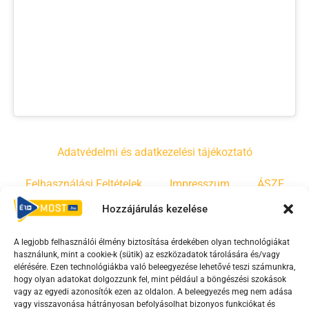
Adatvédelmi és adatkezelési tájékoztató
Felhasználási Feltételek
Impresszum
ÁSZF
Hozzájárulás kezelése
Irányelvek
Moderálási szabályzat
A legjobb felhasználói élmény biztosítása érdekében olyan technológiákat
használunk, mint a cookie-k (sütik) az eszközadatok tárolására és/vagy
F
Y
T
elérésére. Ezen technológiákba való beleegyezése lehetővé teszi számunkra,
hogy olyan adatokat dolgozzunk fel, mint például a böngészési szokások
a
o
i
vagy az egyedi azonosítók ezen az oldalon. A beleegyezés meg nem adása
c
u
k
vagy visszavonása hátrányosan befolyásolhat bizonyos funkciókat és