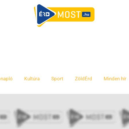
snapló
Kultúra
Sport
ZöldÉrd
Minden hír