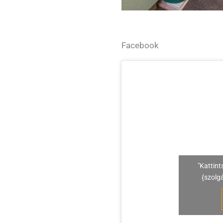
Facebook
"Kattint
{szolg