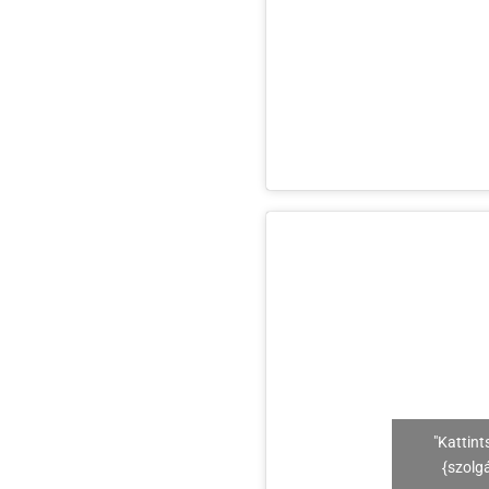
"Kattint
{szolg