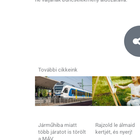
További cikkeink
Rajzold le álmaid
Járműhiba miatt
kertjét, és nyerj!
több járatot is törölt
a MÁV