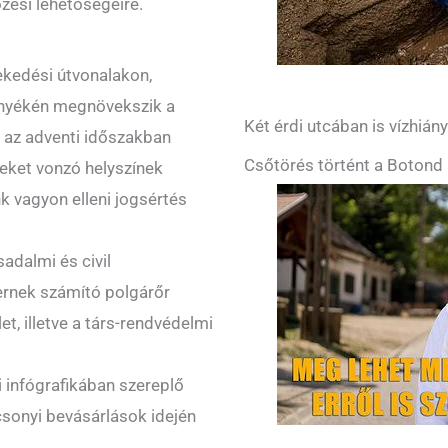
zési lehetőségeire.
ekedési útvonalakon,
rnyékén megnövekszik a
Két érdi utcában is vízhián
 az adventi időszakban
Csőtörés történt a Botond 
geket vonzó helyszínek
nk vagyon elleni jogsértés
adalmi és civil
nernek számító polgárőr
et, illetve a társ-rendvédelmi
 infógrafikában szereplő
csonyi bevásárlások idején