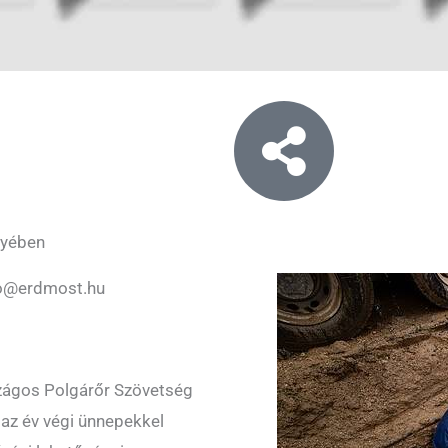
gyében
o@erdmost.hu
zágos Polgárőr Szövetség
 az év végi ünnepekkel