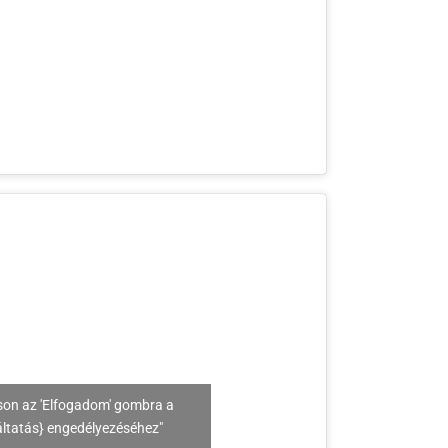
son az 'Elfogadom' gombra a
áltatás} engedélyezéséhez"