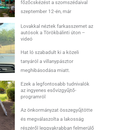
főzőcskézést a szomszédaival
szeptember 12-én, már
Lovakkal néztek farkasszemet az
autósok a Törökbálinti úton –
videó
Hat ló szabadult ki a közeli
tanyáról a villanypásztor
meghibásodása miatt.
Ezek a legfontosabb tudnivalók
az ingyenes esővízgyűjtő-
programról
Az önkormányzat összegyűjtötte
és megválaszolta a lakosság
részéről leggyakrabban felmerülő