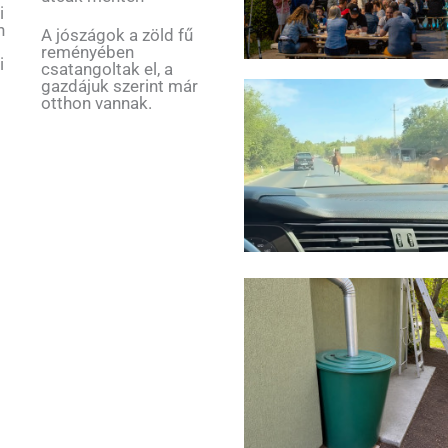
i
n
A jószágok a zöld fű
reményében
i
csatangoltak el, a
gazdájuk szerint már
otthon vannak.