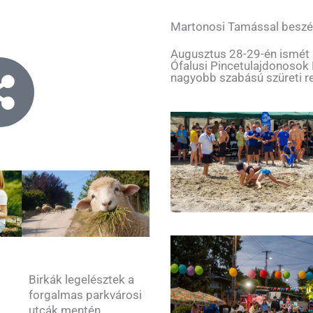
Martonosi Tamással beszé
Augusztus 28-29-én ismét me
Ófalusi Pincetulajdonosok
nagyobb szabású szüreti r
Birkák legelésztek a
forgalmas parkvárosi
utcák mentén