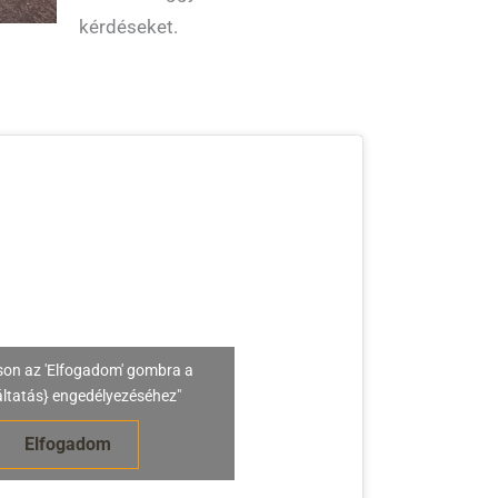
kérdéseket.
son az 'Elfogadom' gombra a
áltatás} engedélyezéséhez"
Elfogadom