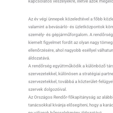
kapcsolatos veszélyekre, illetve azok megelő
Az év végi ünnepek közeledtével a főbb közl
valamint a bevásárló- és üzletközpontok kö
személy- és gépjárműforgalom. A rendőrség
kiemelt figyelmet fordít az olyan nagy töme
ellenőrzésére, ahol nagyobb eséllyel válhatu
áldozatává.
A rendőrség együttműködik a különböző társ
szervezetekkel, különösen a stratégiai part
szervezetekkel, továbbá a közterület-felügyel
szervek dolgozóival.
Az Országos Rendőr-főkapitányság az alábbi
tanácsokkal kívánja elősegíteni, hogy a kará
ne váljanak bűncselekmény áldozatává.