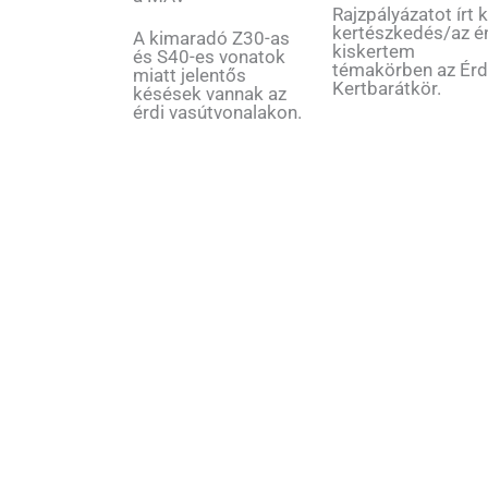
Rajzpályázatot írt k
kertészkedés/az é
A kimaradó Z30-as
kiskertem
és S40-es vonatok
témakörben az Érd
miatt jelentős
Kertbarátkör.
késések vannak az
érdi vasútvonalakon.