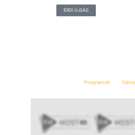
ÉRDI ÚJSÁG
Programok
Váro