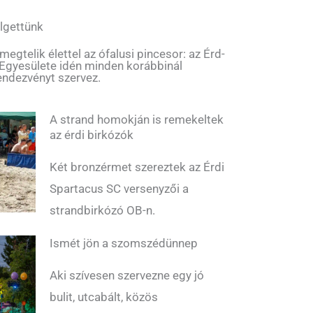
lgettünk
gtelik élettel az ófalusi pincesor: az Érd-
 Egyesülete idén minden korábbinál
endezvényt szervez.
A strand homokján is remekeltek
az érdi birkózók
Két bronzérmet szereztek az Érdi
Spartacus SC versenyzői a
strandbirkózó OB-n.
Ismét jön a szomszédünnep
Aki szívesen szervezne egy jó
bulit, utcabált, közös