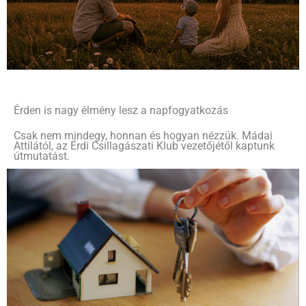
Érden is nagy élmény lesz a napfogyatkozás
Csak nem mindegy, honnan és hogyan nézzük. Mádai
Attilától, az Érdi Csillagászati Klub vezetőjétől kaptunk
útmutatást.