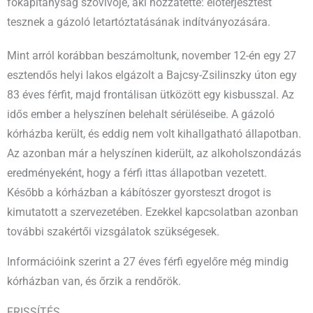
főkapitányság szóvivője, aki hozzátette: előterjesztést
tesznek a gázoló letartóztatásának indítványozására.
Mint arról korábban beszámoltunk, november 12-én egy 27
esztendős helyi lakos elgázolt a Bajcsy-Zsilinszky úton egy
83 éves férfit, majd frontálisan ütközött egy kisbusszal. Az
idős ember a helyszínen belehalt sérüléseibe. A gázoló
kórházba került, és eddig nem volt kihallgatható állapotban.
Az azonban már a helyszínen kiderült, az alkoholszondázás
eredményeként, hogy a férfi ittas állapotban vezetett.
Később a kórházban a kábítószer gyorsteszt drogot is
kimutatott a szervezetében. Ezekkel kapcsolatban azonban
további szakértői vizsgálatok szükségesek.
Információink szerint a 27 éves férfi egyelőre még mindig
kórházban van, és őrzik a rendőrök.
FRISSÍTÉS