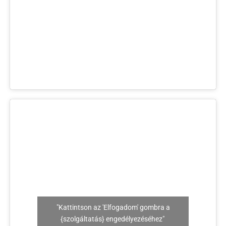
"Kattintson az 'Elfogadom' gombra a
{szolgáltatás} engedélyezéséhez"