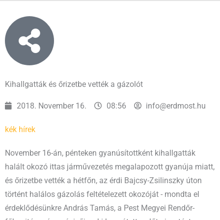
Kihallgatták és őrizetbe vették a gázolót
2018. November 16.
08:56
info@erdmost.hu
kék hírek
November 16-án, pénteken gyanúsítottként kihallgatták
halált okozó ittas járművezetés megalapozott gyanúja miatt,
és őrizetbe vették a hétfőn, az érdi Bajcsy-Zsilinszky úton
történt halálos gázolás feltételezett okozóját - mondta el
érdeklődésünkre András Tamás, a Pest Megyei Rendőr-