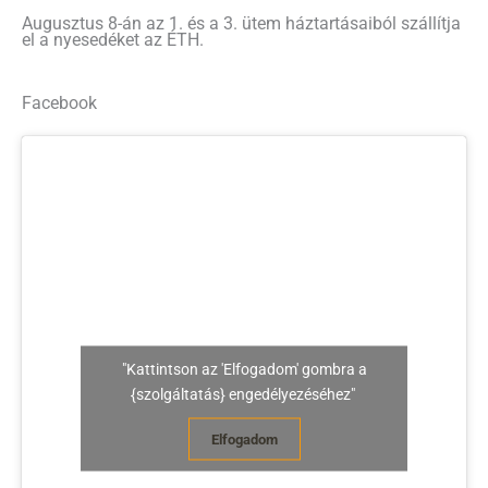
Augusztus 8-án az 1. és a 3. ütem háztartásaiból szállítja
el a nyesedéket az ÉTH.
Facebook
"Kattintson az 'Elfogadom' gombra a
{szolgáltatás} engedélyezéséhez"
Elfogadom