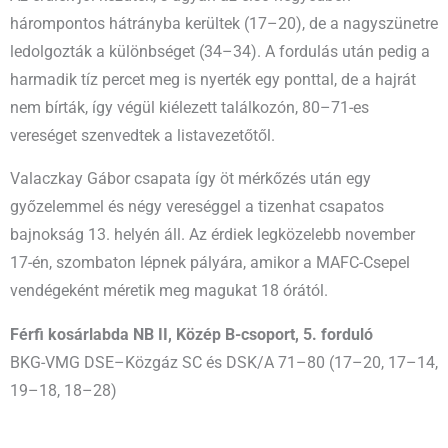
hárompontos hátrányba kerültek (17–20), de a nagyszünetre
ledolgozták a különbséget (34–34). A fordulás után pedig a
harmadik tíz percet meg is nyerték egy ponttal, de a hajrát
nem bírták, így végül kiélezett találkozón, 80–71-es
vereséget szenvedtek a listavezetőtől.
Valaczkay Gábor csapata így öt mérkőzés után egy
győzelemmel és négy vereséggel a tizenhat csapatos
bajnokság 13. helyén áll. Az érdiek legközelebb november
17-én, szombaton lépnek pályára, amikor a MAFC-Csepel
vendégeként méretik meg magukat 18 órától.
Férfi kosárlabda NB II, Közép B-csoport, 5. forduló
BKG-VMG DSE–Közgáz SC és DSK/A 71–80 (17–20, 17–14,
19–18, 18–28)