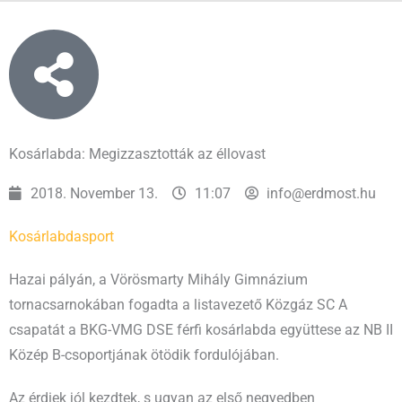
Kosárlabda: Megizzasztották az éllovast
2018. November 13.
11:07
info@erdmost.hu
Kosárlabda
sport
Hazai pályán, a Vörösmarty Mihály Gimnázium
tornacsarnokában fogadta a listavezető Közgáz SC A
csapatát a BKG-VMG DSE férfi kosárlabda együttese az NB II
Közép B-csoportjának ötödik fordulójában.
Az érdiek jól kezdtek, s ugyan az első negyedben