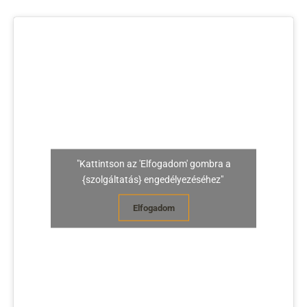
"Kattintson az 'Elfogadom' gombra a
{szolgáltatás} engedélyezéséhez"
Elfogadom