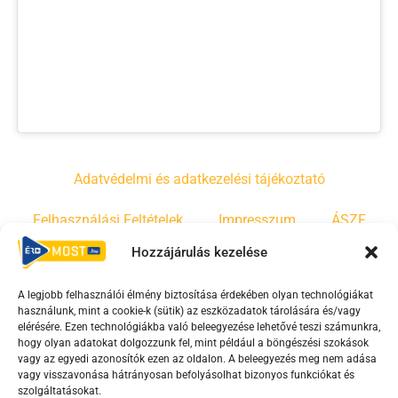
Adatvédelmi és adatkezelési tájékoztató
Felhasználási Feltételek
Impresszum
ÁSZF
Hozzájárulás kezelése
Irányelvek
Moderálási szabályzat
A legjobb felhasználói élmény biztosítása érdekében olyan technológiákat
használunk, mint a cookie-k (sütik) az eszközadatok tárolására és/vagy
F
Y
T
elérésére. Ezen technológiákba való beleegyezése lehetővé teszi számunkra,
hogy olyan adatokat dolgozzunk fel, mint például a böngészési szokások
a
o
i
vagy az egyedi azonosítók ezen az oldalon. A beleegyezés meg nem adása
c
u
k
vagy visszavonása hátrányosan befolyásolhat bizonyos funkciókat és
e
t
t
szolgáltatásokat.