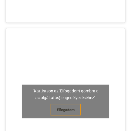
"Kattintson az 'Elfogadom' gombra a
{szolgáltatás} engedélyezéséhez"
Elfogadom