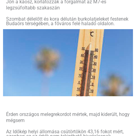
Jön a káosz, korlátozzák a forgalmat az M7-es
legzsúfoltabb szakaszán
Szombat délelőtt és kora délután burkolatjeleket festenek
Budaörs térségében, a főváros felé haladó oldalon.
Érden országos melegrekordot mértek, majd kiderült, hogy
mégsem
Az Időkép helyi állomása csütörtökön 43,16 fokot mért,