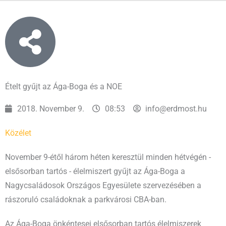
Ételt gyűjt az Ága-Boga és a NOE
2018. November 9.
08:53
info@erdmost.hu
Közélet
November 9-étől három héten keresztül minden hétvégén -
elsősorban tartós - élelmiszert gyűjt az Ága-Boga a
Nagycsaládosok Országos Egyesülete szervezésében a
rászoruló családoknak a parkvárosi CBA-ban.
Az Ága-Boga önkéntesei elsősorban tartós élelmiszerek