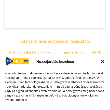
Adatvédelmi és adatkezelési tájékoztató
Felhasználási Feltételek
Impresszum
ÁSZF
Hozzájárulás kezelése
Irányelvek
Moderálási szabályzat
A legjobb felhasználói élmény biztosítása érdekében olyan technológiákat
használunk, mint a cookie-k (sütik) az eszközadatok tárolására és/vagy
F
Y
T
elérésére. Ezen technológiákba való beleegyezése lehetővé teszi számunkra,
hogy olyan adatokat dolgozzunk fel, mint például a böngészési szokások
a
o
i
vagy az egyedi azonosítók ezen az oldalon. A beleegyezés meg nem adása
c
u
k
vagy visszavonása hátrányosan befolyásolhat bizonyos funkciókat és
e
t
t
szolgáltatásokat.
b
u
o