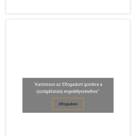
"Kattintson az 'Elfogadom' gombra a
{szolgáltatás} engedélyezéséhez"
Elfogadom