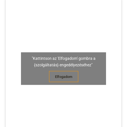
"Kattintson az 'Elfogadom' gombra a
{szolgáltatás} engedélyezéséhez"
Elfogadom