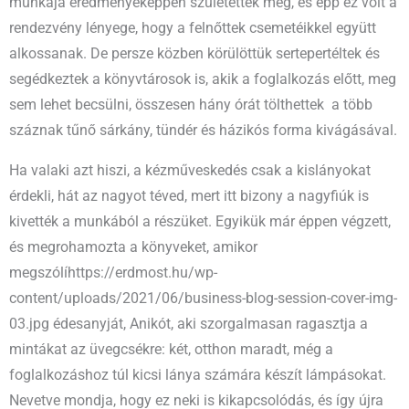
munkája eredményeképpen születettek meg, és épp ez volt a
rendezvény lényege, hogy a felnőttek csemetéikkel együtt
alkossanak. De persze közben körülöttük sertepertéltek és
segédkeztek a könyvtárosok is, akik a foglalkozás előtt, meg
sem lehet becsülni, összesen hány órát tölthettek a több
száznak tűnő sárkány, tündér és házikós forma kivágásával.
Ha valaki azt hiszi, a kézműveskedés csak a kislányokat
érdekli, hát az nagyot téved, mert itt bizony a nagyfiúk is
kivették a munkából a részüket. Egyikük már éppen végzett,
és megrohamozta a könyveket, amikor
megszólíhttps://erdmost.hu/wp-
content/uploads/2021/06/business-blog-session-cover-img-
03.jpg édesanyját, Anikót, aki szorgalmasan ragasztja a
mintákat az üvegcsékre: két, otthon maradt, még a
foglalkozáshoz túl kicsi lánya számára készít lámpásokat.
Nevetve mondja, hogy ez neki is kikapcsolódás, és így újra