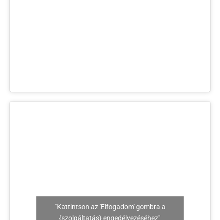
"Kattintson az 'Elfogadom' gombra a
{szolgáltatás} engedélyezéséhez"