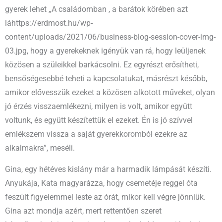
gyerek lehet „A családomban , a barátok körében azt
láhttps://erdmost.hu/wp-
content/uploads/2021/06/business-blog-session-cover-img-
03.jpg, hogy a gyerekeknek igényük van rá, hogy leüljenek
közösen a szüleikkel barkácsolni. Ez egyrészt erősítheti,
bensőségesebbé teheti a kapcsolatukat, másrészt később,
amikor elővesszük ezeket a közösen alkotott műveket, olyan
jó érzés visszaemlékezni, milyen is volt, amikor együtt
voltunk, és együtt készítettük el ezeket. Én is jó szívvel
emlékszem vissza a saját gyerekkoromból ezekre az
alkalmakra”, meséli.
Gina, egy hétéves kislány már a harmadik lámpását készíti.
Anyukája, Kata magyarázza, hogy csemetéje reggel óta
feszült figyelemmel leste az órát, mikor kell végre jönniük.
Gina azt mondja azért, mert rettentően szeret