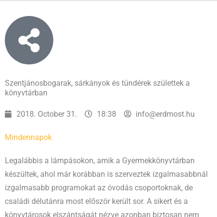
Szentjánosbogarak, sárkányok és tündérek születtek a
könyvtárban
2018. October 31.
18:38
info@erdmost.hu
Mindennapok
Legalábbis a lámpásokon, amik a Gyermekkönyvtárban
készültek, ahol már korábban is szerveztek izgalmasabbnál
izgalmasabb programokat az óvodás csoportoknak, de
családi délutánra most először került sor. A sikert és a
könyvtárosok elszántságát nézve azonban biztosan nem