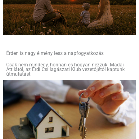
Érden is nagy élmény lesz a napfogyatkozás
Csak nem mindegy, honnan és hogyan nézzük. Mádai
Attilától, az Érdi Csillagászati Klub vezetőjétől kaptunk
útmutatást.