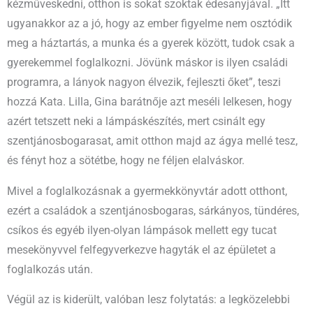
kézműveskedni, otthon is sokat szoktak édesanyjával. „Itt
ugyanakkor az a jó, hogy az ember figyelme nem osztódik
meg a háztartás, a munka és a gyerek között, tudok csak a
gyerekemmel foglalkozni. Jövünk máskor is ilyen családi
programra, a lányok nagyon élvezik, fejleszti őket”, teszi
hozzá Kata. Lilla, Gina barátnője azt meséli lelkesen, hogy
azért tetszett neki a lámpáskészítés, mert csinált egy
szentjánosbogarasat, amit otthon majd az ágya mellé tesz,
és fényt hoz a sötétbe, hogy ne féljen elalváskor.
Mivel a foglalkozásnak a gyermekkönyvtár adott otthont,
ezért a családok a szentjánosbogaras, sárkányos, tündéres,
csíkos és egyéb ilyen-olyan lámpások mellett egy tucat
mesekönyvvel felfegyverkezve hagyták el az épületet a
foglalkozás után.
Végül az is kiderült, valóban lesz folytatás: a legközelebbi