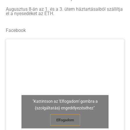
Augusztus 8-án az 1. és a 3. ütem háztartásaiból szállítja
el a nyesedéket az ÉTH.
Facebook
"Kattintson az 'Elfogadom' gombra a
{szolgáltatás} engedélyezéséhez"
Elfogadom