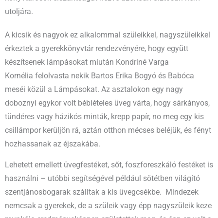
utoljára.
A kicsik és nagyok ez alkalommal szüleikkel, nagyszüleikkel
érkeztek a gyerekkönyvtár rendezvényére, hogy együtt
készítsenek lámpásokat miután Kondriné Varga
Kornélia
felolvasta nekik Bartos Erika Bogyó és Babóca
meséi közül a Lámpásokat. Az asztalokon egy nagy
doboznyi egykor volt bébiételes üveg várta, hogy sárkányos,
tündéres vagy házikós minták, krepp papír, no meg egy kis
csillámpor kerüljön rá, aztán otthon mécses beléjük, és fényt
hozhassanak az éjszakába.
Lehetett emellett üvegfestéket, sőt, foszforeszkáló festéket is
használni – utóbbi segítségével például sötétben világító
szentjánosbogarak szálltak a kis üvegcsékbe. Mindezek
nemcsak a gyerekek, de a szüleik vagy épp nagyszüleik keze