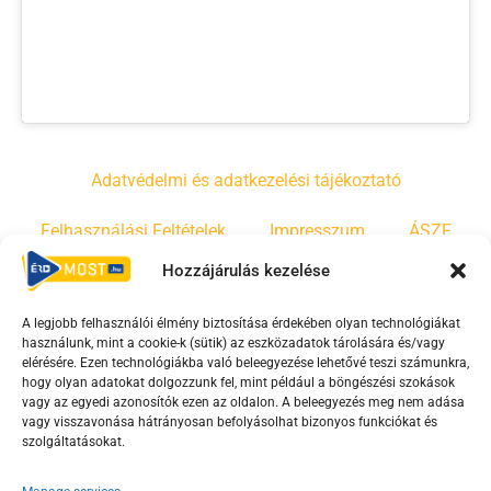
Adatvédelmi és adatkezelési tájékoztató
Felhasználási Feltételek
Impresszum
ÁSZF
Hozzájárulás kezelése
Irányelvek
Moderálási szabályzat
A legjobb felhasználói élmény biztosítása érdekében olyan technológiákat
használunk, mint a cookie-k (sütik) az eszközadatok tárolására és/vagy
F
Y
T
elérésére. Ezen technológiákba való beleegyezése lehetővé teszi számunkra,
a
o
i
hogy olyan adatokat dolgozzunk fel, mint például a böngészési szokások
vagy az egyedi azonosítók ezen az oldalon. A beleegyezés meg nem adása
c
u
k
vagy visszavonása hátrányosan befolyásolhat bizonyos funkciókat és
e
t
t
szolgáltatásokat.
b
u
o