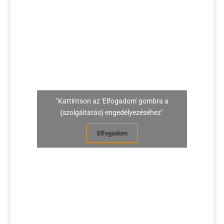
"Kattintson az 'Elfogadom' gombra a
{szolgáltatás} engedélyezéséhez"
Elfogadom