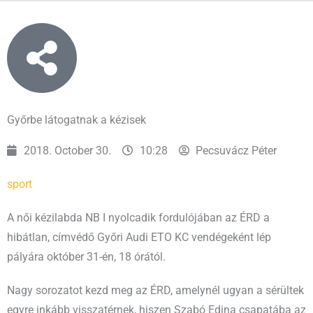
Győrbe látogatnak a kézisek
2018. October 30.
10:28
Pecsuvácz Péter
sport
A női kézilabda NB I nyolcadik fordulójában az ÉRD a
hibátlan, címvédő Győri Audi ETO KC vendégeként lép
pályára október 31-én, 18 órától.
Nagy sorozatot kezd meg az ÉRD, amelynél ugyan a sérültek
egyre inkább visszatérnek, hiszen Szabó Edina csapatába az