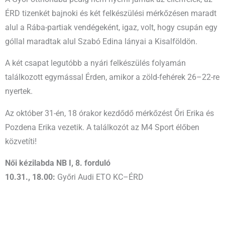
ÉRD tizenkét bajnoki és két felkészülési mérkőzésen maradt
alul a Rába-partiak vendégeként, igaz, volt, hogy csupán egy
góllal maradtak alul Szabó Edina lányai a Kisalföldön.
A két csapat legutóbb a nyári felkészülés folyamán
találkozott egymással Érden, amikor a zöld-fehérek 26–22-re
nyertek.
Az október 31-én, 18 órakor kezdődő mérkőzést Őri Erika és
Pozdena Erika vezetik. A találkozót az M4 Sport élőben
közvetíti!
Női kézilabda NB I, 8. forduló
10.31., 18.00:
Győri Audi ETO KC–ÉRD