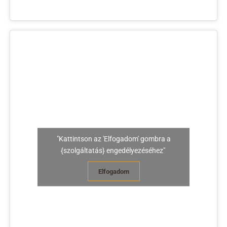
"Kattintson az 'Elfogadom' gombra a
{szolgáltatás} engedélyezéséhez"
Elfogadom