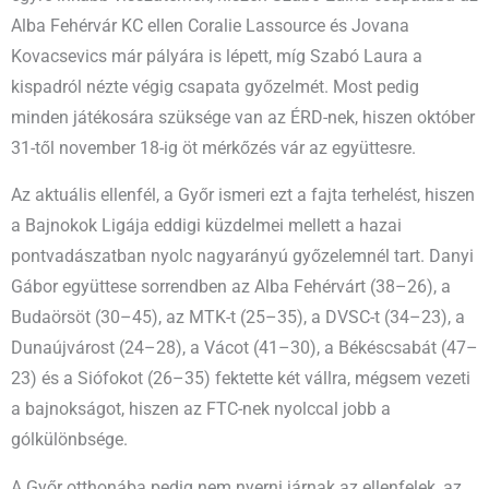
Alba Fehérvár KC ellen Coralie Lassource és Jovana
Kovacsevics már pályára is lépett, míg Szabó Laura a
kispadról nézte végig csapata győzelmét. Most pedig
minden játékosára szüksége van az ÉRD-nek, hiszen október
31-től november 18-ig öt mérkőzés vár az együttesre.
Az aktuális ellenfél, a Győr ismeri ezt a fajta terhelést, hiszen
a Bajnokok Ligája eddigi küzdelmei mellett a hazai
pontvadászatban nyolc nagyarányú győzelemnél tart. Danyi
Gábor együttese sorrendben az Alba Fehérvárt (38–26), a
Budaörsöt (30–45), az MTK-t (25–35), a DVSC-t (34–23), a
Dunaújvárost (24–28), a Vácot (41–30), a Békéscsabát (47–
23) és a Siófokot (26–35) fektette két vállra, mégsem vezeti
a bajnokságot, hiszen az FTC-nek nyolccal jobb a
gólkülönbsége.
A Győr otthonába pedig nem nyerni járnak az ellenfelek, az