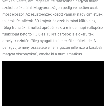
vatikáni verete, ami régészeti feltárásokban nagyon ritkán
szokott előkerülni, Magyarországon pedig vélhetően csak
most először. Az ezüstpénzek között vannak nagy címletűek,
tallérok, féltallérok, 30 krajcár, és ezek is mind külföldiek,
főleg franciák. Emellett aprópénzek, a mindennapi váltópénz
funkcióját betöltő 1,3,6 és 15 krajcárosok is előkerültek,
amelyek szintén főleg nyugati területekről kerültek ide. A
pénzgyűjtemény összetétele nem igazán jellemző a korabeli
magyar viszonyokra”, emelte ki a numizmatikus.