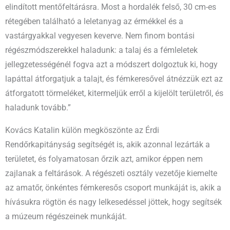
elindított mentőfeltárásra. Most a hordalék felső, 30 cm-es
rétegében található a leletanyag az érmékkel és a
vastárgyakkal vegyesen keverve. Nem finom bontási
régészmódszerekkel haladunk: a talaj és a fémleletek
jellegzetességénél fogva azt a módszert dolgoztuk ki, hogy
lapáttal átforgatjuk a talajt, és fémkeresővel átnézzük ezt az
átforgatott törmeléket, kitermeljük erről a kijelölt területről, és
haladunk tovább.”
Kovács Katalin külön megköszönte az Érdi
Rendőrkapitányság segítségét is, akik azonnal lezárták a
területet, és folyamatosan őrzik azt, amikor éppen nem
zajlanak a feltárások. A régészeti osztály vezetője kiemelte
az amatőr, önkéntes fémkeresős csoport munkáját is, akik a
hívásukra rögtön és nagy lelkesedéssel jöttek, hogy segítsék
a múzeum régészeinek munkáját.