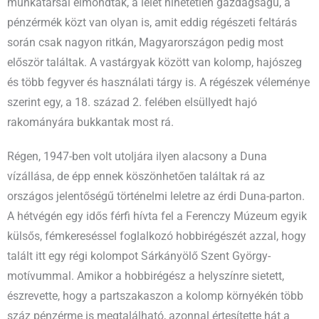
munkatársai elmondták, a lelet hihetetlen gazdagságú, a
pénzérmék közt van olyan is, amit eddig régészeti feltárás
során csak nagyon ritkán, Magyarországon pedig most
először találtak. A vastárgyak között van kolomp, hajószeg
és több fegyver és használati tárgy is. A régészek véleménye
szerint egy, a 18. század 2. felében elsüllyedt hajó
rakományára bukkantak most rá.
Régen, 1947-ben volt utoljára ilyen alacsony a Duna
vízállása, de épp ennek köszönhetően találtak rá az
országos jelentőségű történelmi leletre az érdi Duna-parton.
A hétvégén egy idős férfi hívta fel a Ferenczy Múzeum egyik
külsős, fémkereséssel foglalkozó hobbirégészét azzal, hogy
talált itt egy régi kolompot Sárkányölő Szent György-
motívummal. Amikor a hobbirégész a helyszínre sietett,
észrevette, hogy a partszakaszon a kolomp környékén több
száz pénzérme is megtalálható, azonnal értesítette hát a