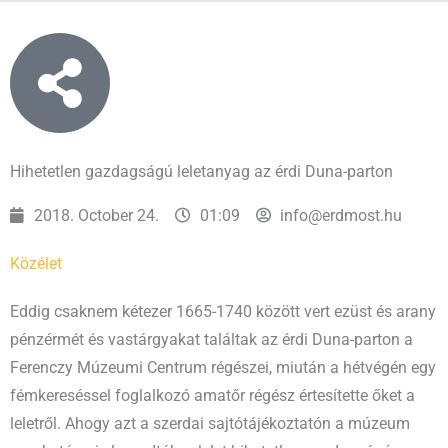
Hihetetlen gazdagságú leletanyag az érdi Duna-parton
2018. October 24.
01:09
info@erdmost.hu
Közélet
Eddig csaknem kétezer 1665-1740 között vert ezüst és arany
pénzérmét és vastárgyakat találtak az érdi Duna-parton a
Ferenczy Múzeumi Centrum régészei, miután a hétvégén egy
fémkereséssel foglalkozó amatőr régész értesítette őket a
leletről. Ahogy azt a szerdai sajtótájékoztatón a múzeum