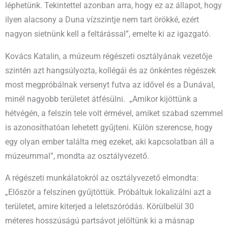
léphetünk. Tekintettel azonban arra, hogy ez az állapot, hogy
ilyen alacsony a Duna vízszintje nem tart örökké, ezért
nagyon sietnünk kell a feltárással”, emelte ki az igazgató.
Kovács Katalin, a múzeum régészeti osztályának vezetője
szintén azt hangsúlyozta, kollégái és az önkéntes régészek
most megpróbálnak versenyt futva az idővel és a Dunával,
minél nagyobb területet átfésülni. „Amikor kijöttünk a
hétvégén, a felszín tele volt érmével, amiket szabad szemmel
is azonosíthatóan lehetett gyűjteni. Külön szerencse, hogy
egy olyan ember találta meg ezeket, aki kapcsolatban áll a
múzeummal”, mondta az osztályvezető.
A régészeti munkálatokról az osztályvezető elmondta:
„Először a felszínen gyűjtöttük. Próbáltuk lokalizálni azt a
területet, amire kiterjed a leletszóródás. Körülbelül 30
méteres hosszúságú partsávot jelöltünk ki a másnap