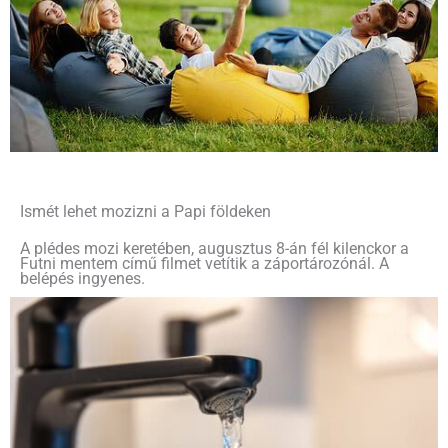
Ismét lehet mozizni a Papi földeken
A plédes mozi keretében, augusztus 8-án fél kilenckor a
Futni mentem című filmet vetítik a záportározónál. A
belépés ingyenes.