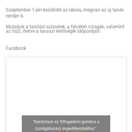
Szeptember 1-jén kezdődik az iskola, megvan az új tanév
rendje is
Mutatjuk a tanítási szünetek, a felvételi vizsgák, valamint
az őszi, illetve a tavaszi érettségik időpontjait.
Facebook
"Kattintson az 'Elfogadom' gombra a
{szolgáltatás} engedélyezéséhez"