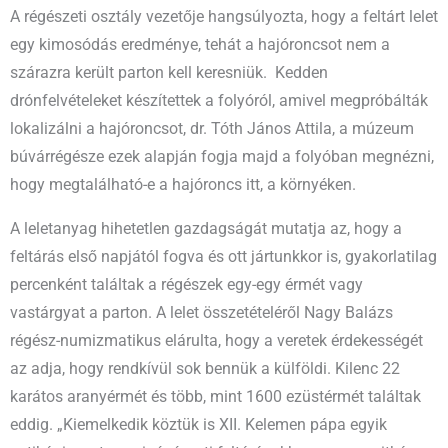
A régészeti osztály vezetője hangsúlyozta, hogy a feltárt lelet
egy kimosódás eredménye, tehát a hajóroncsot nem a
szárazra került parton kell keresniük. Kedden
drónfelvételeket készítettek a folyóról, amivel megpróbálták
lokalizálni a hajóroncsot, dr. Tóth János Attila, a múzeum
búvárrégésze ezek alapján fogja majd a folyóban megnézni,
hogy megtalálható-e a hajóroncs itt, a környéken.
A leletanyag hihetetlen gazdagságát mutatja az, hogy a
feltárás első napjától fogva és ott jártunkkor is, gyakorlatilag
percenként találtak a régészek egy-egy érmét vagy
vastárgyat a parton. A lelet összetételéről Nagy Balázs
régész-numizmatikus elárulta, hogy a veretek érdekességét
az adja, hogy rendkívül sok bennük a külföldi. Kilenc 22
karátos aranyérmét és több, mint 1600 ezüstérmét találtak
eddig. „Kiemelkedik köztük is XII. Kelemen pápa egyik