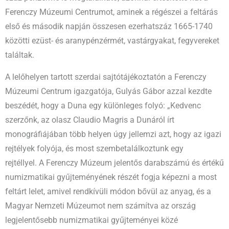
Ferenczy Múzeumi Centrumot, aminek a régészei a feltárás
első és második napján összesen ezerhatszáz 1665-1740
közötti ezüst- és aranypénzérmét, vastárgyakat, fegyvereket
találtak.
A lelőhelyen tartott szerdai sajtótájékoztatón a Ferenczy
Múzeumi Centrum igazgatója, Gulyás Gábor azzal kezdte
beszédét, hogy a Duna egy különleges folyó: „Kedvenc
szerzőnk, az olasz Claudio Magris a Dunáról írt
monográfiájában több helyen úgy jellemzi azt, hogy az igazi
rejtélyek folyója, és most szembetalálkoztunk egy
rejtéllyel. A Ferenczy Múzeum jelentős darabszámú és értékű
numizmatikai gyűjteményének részét fogja képezni a most
feltárt lelet, amivel rendkívüli módon bővül az anyag, és a
Magyar Nemzeti Múzeumot nem számítva az ország
legjelentősebb numizmatikai gyűjteményei közé