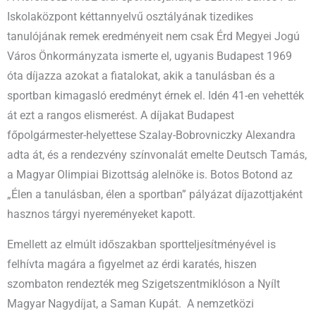
Iskolaközpont kéttannyelvű osztályának tizedikes
tanulójának remek eredményeit nem csak Érd Megyei Jogú
Város Önkormányzata ismerte el, ugyanis Budapest 1969
óta díjazza azokat a fiatalokat, akik a tanulásban és a
sportban kimagasló eredményt érnek el. Idén 41-en vehették
át ezt a rangos elismerést. A díjakat Budapest
főpolgármester-helyettese Szalay-Bobrovniczky Alexandra
adta át, és a rendezvény színvonalát emelte Deutsch Tamás,
a Magyar Olimpiai Bizottság alelnöke is. Botos Botond az
„Élen a tanulásban, élen a sportban” pályázat díjazottjaként
hasznos tárgyi nyereményeket kapott.
Emellett az elmúlt időszakban sportteljesítményével is
felhívta magára a figyelmet az érdi karatés, hiszen
szombaton rendezték meg Szigetszentmiklóson a Nyílt
Magyar Nagydíjat, a Saman Kupát. A nemzetközi