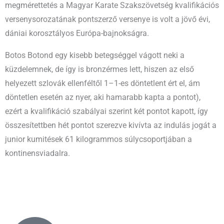
megmérettetés a Magyar Karate Szakszövetség kvalifikációs
versenysorozatának pontszerző versenye is volt a jövő évi,
dániai korosztályos Európa-bajnokságra.
Botos Botond egy kisebb betegséggel vágott neki a
küzdelemnek, de így is bronzérmes lett, hiszen az első
helyezett szlovák ellenféltől 1–1-es döntetlent ért el, ám
döntetlen esetén az nyer, aki hamarabb kapta a pontot),
ezért a kvalifikáció szabályai szerint két pontot kapott, így
összesítettben hét pontot szerezve kivívta az indulás jogát a
junior kumitések 61 kilogrammos súlycsoportjában a
kontinensviadalra.