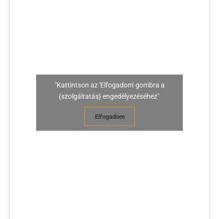
"Kattintson az 'Elfogadom' gombra a
{szolgáltatás} engedélyezéséhez"
Elfogadom