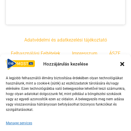
Adatvédelmi és adatkezelési tájékoztató
Felhasználási Feltételek
Impresszum
ÁSZF
Hozzájárulás kezelése
Irányelvek
Moderálási szabályzat
A legjobb felhasználói élmény biztosítása érdekében olyan technológiákat
használunk, mint a cookie-k (sütik) az eszközadatok tárolására és/vagy
F
Y
T
elérésére. Ezen technológiákba való beleegyezése lehetővé teszi számunkra,
hogy olyan adatokat dolgozzunk fel, mint például a böngészési szokások
a
o
i
vagy az egyedi azonosítók ezen az oldalon. A beleegyezés meg nem adása
c
u
k
vagy visszavonása hátrányosan befolyásolhat bizonyos funkciókat és
e
t
t
szolgáltatásokat.
b
u
o
Manage services
o
b
k