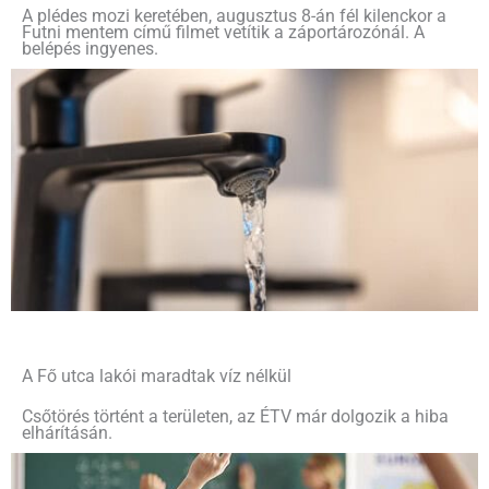
A plédes mozi keretében, augusztus 8-án fél kilenckor a
Futni mentem című filmet vetítik a záportározónál. A
belépés ingyenes.
A Fő utca lakói maradtak víz nélkül
Csőtörés történt a területen, az ÉTV már dolgozik a hiba
elhárításán.