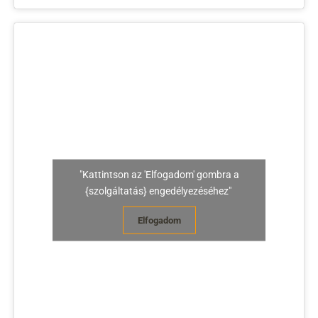
"Kattintson az 'Elfogadom' gombra a
{szolgáltatás} engedélyezéséhez"
Elfogadom