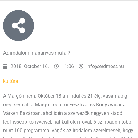
Az irodalom magányos műfaj?
2018. October 16.
11:06
info@erdmost.hu
kultúra
A Margón nem. Október 18-án indul és 21-éig, vasárnapig
meg sem áll a Margó Irodalmi Fesztivál és Könyvvásár a
Várkert Bazárban, ahol idén a szervezők negyven kiadó
legfrissebb könyveivel, hat külföldi íróval, 5 színpadon több,
mint 100 programmal várják az irodalom szerelmeseit, hogy