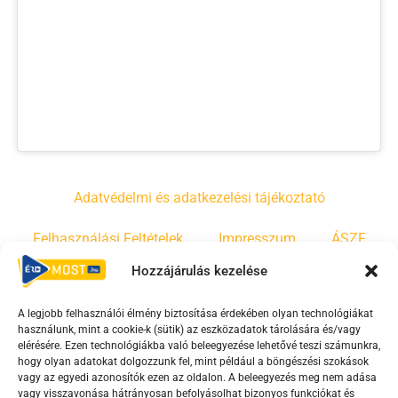
Adatvédelmi és adatkezelési tájékoztató
Felhasználási Feltételek
Impresszum
ÁSZF
Hozzájárulás kezelése
Irányelvek
Moderálási szabályzat
A legjobb felhasználói élmény biztosítása érdekében olyan technológiákat
használunk, mint a cookie-k (sütik) az eszközadatok tárolására és/vagy
F
Y
T
elérésére. Ezen technológiákba való beleegyezése lehetővé teszi számunkra,
a
o
i
hogy olyan adatokat dolgozzunk fel, mint például a böngészési szokások
vagy az egyedi azonosítók ezen az oldalon. A beleegyezés meg nem adása
c
u
k
vagy visszavonása hátrányosan befolyásolhat bizonyos funkciókat és