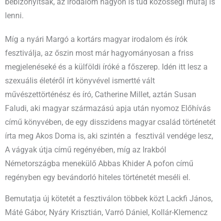
bebizonyítsák, az irodalom nagyon is tud közösségi műfaj is
lenni.
Míg a nyári Margó a kortárs magyar irodalom és írók
fesztiválja, az őszin most már hagyományosan a friss
megjelenéseké és a külföldi íróké a főszerep. Idén itt lesz a
szexuális életéről írt könyvével ismertté vált
művészettörténész és író, Catherine Millet, aztán Susan
Faludi, aki magyar származású apja után nyomoz Előhívás
című könyvében, de egy disszidens magyar család történetét
írta meg Akos Doma is, aki szintén a fesztivál vendége lesz,
A vágyak útja című regényében, míg az Irakból
Németországba menekülő Abbas Khider A pofon című
regényben egy bevándorló hiteles történetét meséli el.
Bemutatja új kötetét a fesztiválon többek közt Lackfi János,
Máté Gábor, Nyáry Krisztián, Varró Dániel, Kollár-Klemencz