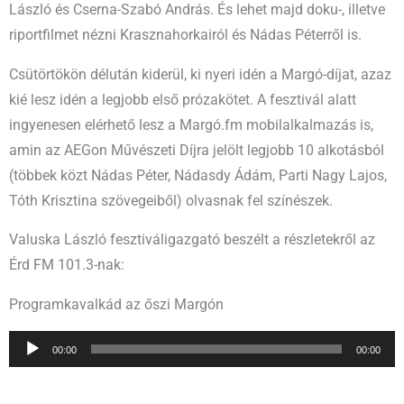
László és Cserna-Szabó András. És lehet majd doku-, illetve
riportfilmet nézni Krasznahorkairól és Nádas Péterről is.
Csütörtökön délután kiderül, ki nyeri idén a Margó-díjat, azaz
kié lesz idén a legjobb első prózakötet. A fesztivál alatt
ingyenesen elérhető lesz a Margó.fm mobilalkalmazás is,
amin az AEGon Művészeti Díjra jelölt legjobb 10 alkotásból
(többek közt Nádas Péter, Nádasdy Ádám, Parti Nagy Lajos,
Tóth Krisztina szövegeiből) olvasnak fel színészek.
Valuska László fesztiváligazgató beszélt a részletekről az
Érd FM 101.3-nak:
Programkavalkád az őszi Margón
Audio
00:00
00:00
Player