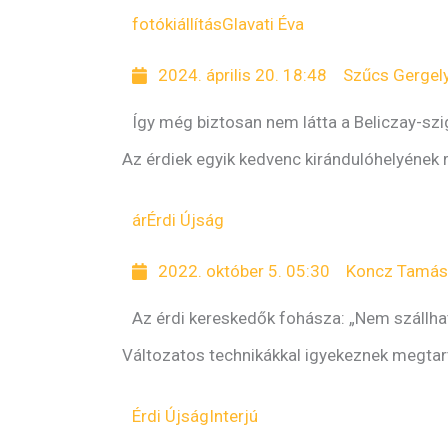
fotókiállítás
Glavati Éva
2024. április 20. 18:48
Szűcs Gergel
Így még biztosan nem látta a Beliczay-szi
Az érdiek egyik kedvenc kirándulóhelyének r
ár
Érdi Újság
2022. október 5. 05:30
Koncz Tamá
Az érdi kereskedők fohásza: „Nem szállhat
Változatos technikákkal igyekeznek megtart
Érdi Újság
Interjú