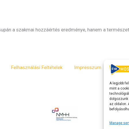
upán a szakmai hozzáértés eredménye, hanem a természet mé
Felhasználási Feltételek
Impresszum
ÁSZF
A legjobb f
mint a cooki
technológiá
dolgozzunk 
az oldalon.
befolyásolha
Manage ser