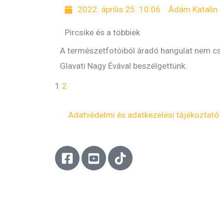
2022. április 25. 10:06
Ádám Katalin
Pircsike és a többiek
A természetfotóiból áradó hangulat nem cs
Glavati Nagy Évával beszélgettünk.
1
2
Adatvédelmi és adatkezelési tájékoztató
F
Y
T
a
o
i
c
u
k
e
t
t
b
u
o
o
b
k