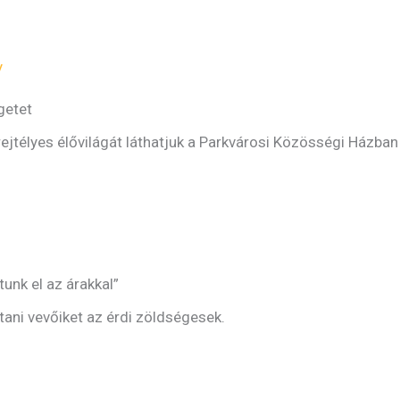
y
getet
ejtélyes élővilágát láthatjuk a Parkvárosi Közösségi Házban á
s
unk el az árakkal”
ani vevőiket az érdi zöldségesek.