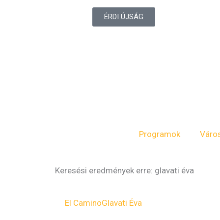
ÉRDI ÚJSÁG
Programok
Váro
Keresési eredmények erre: glavati éva
Oldal
Oldal
El Camino
Glavati Éva