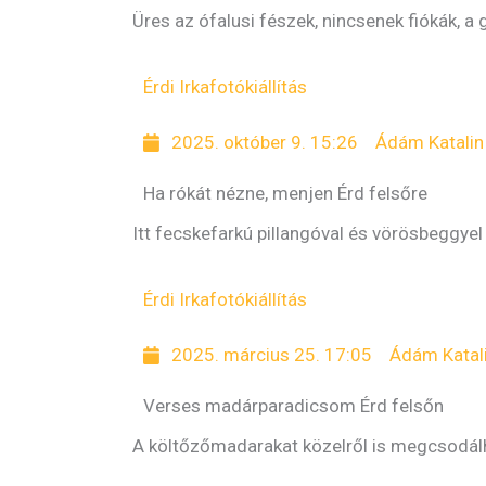
Üres az ófalusi fészek, nincsenek fiókák, a 
Érdi Irka
fotókiállítás
2025. október 9. 15:26
Ádám Katalin
Ha rókát nézne, menjen Érd felsőre
Itt fecskefarkú pillangóval és vörösbeggyel 
Érdi Irka
fotókiállítás
2025. március 25. 17:05
Ádám Katal
Verses madárparadicsom Érd felsőn
A költőzőmadarakat közelről is megcsodálha