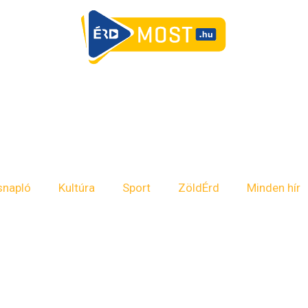
snapló
Kultúra
Sport
ZöldÉrd
Minden hír