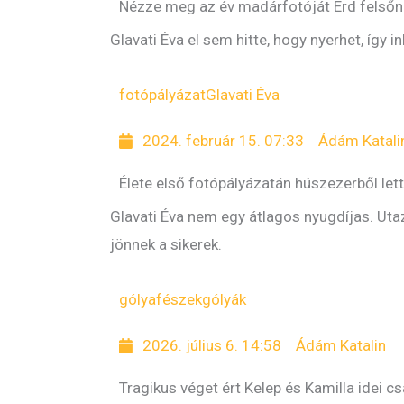
Nézze meg az év madárfotóját Érd felsőn
Glavati Éva el sem hitte, hogy nyerhet, így 
fotópályázat
Glavati Éva
2024. február 15. 07:33
Ádám Katali
Élete első fotópályázatán húszezerből let
Glavati Éva nem egy átlagos nyugdíjas. Utaz
jönnek a sikerek.
gólyafészek
gólyák
2026. július 6. 14:58
Ádám Katalin
Tragikus véget ért Kelep és Kamilla idei c