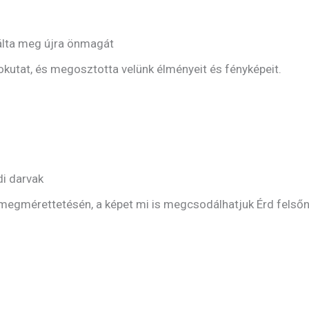
álta meg újra önmagát
dokutat, és megosztotta velünk élményeit és fényképeit.
di darvak
 megmérettetésén, a képet mi is megcsodálhatjuk Érd felsőn