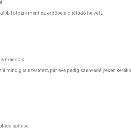
él
inkább fotózni ment az erdőbe a díjátadó helyett.
n
t a második
ni mindig is szeretett, pár éve pedig szenvedélyesen kerékp
saládalapítása