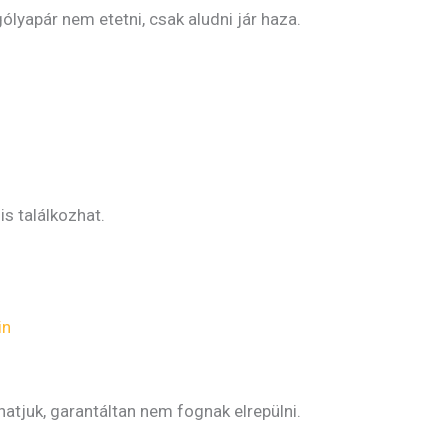
gólyapár nem etetni, csak aludni jár haza.
is találkozhat.
in
tjuk, garantáltan nem fognak elrepülni.