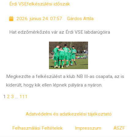
Érdi VSE
felkészülési időszak
2026. június 24. 07:57
Gárdos Attila
Hat edzőmérkőzés vár az Érdi VSE labdarúgóira
Megkezdte a felkészülést a klub NB III-as csapata, az is
kiderült, hogy kik ellen lépnek pályára a nyáron.
1
2
3
…
111
Adatvédelmi és adatkezelési tájékoztató
Felhasználási Feltételek
Impresszum
ÁSZF