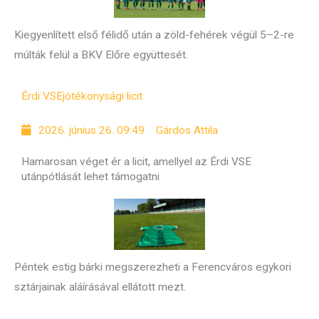
Kiegyenlített első félidő után a zöld-fehérek végül 5–2-re
múlták felül a BKV Előre együttesét.
Érdi VSE
jótékonysági licit
2026. június 26. 09:49
Gárdos Attila
Hamarosan véget ér a licit, amellyel az Érdi VSE
utánpótlását lehet támogatni
Péntek estig bárki megszerezheti a Ferencváros egykori
sztárjainak aláírásával ellátott mezt.