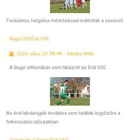
Fordulatos, hatgólos mérkőzéssel indították a szezont.
Bugyi OSE
Érdi VSE
2026. július 20. 08:49
Gárdos Attila
A Bugyi otthonában sem hibázott az Érdi VSE
Az érdi labdarúgók továbbra sem találtak legyőzőre a
felkészülési időszakban.
Ciaramella Gabriele
Érdi VSE