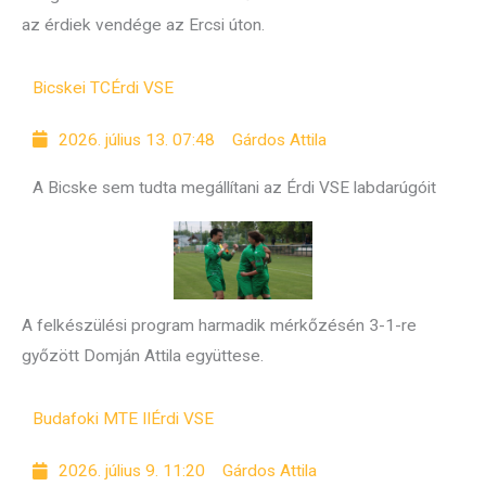
az érdiek vendége az Ercsi úton.
Bicskei TC
Érdi VSE
2026. július 13. 07:48
Gárdos Attila
A Bicske sem tudta megállítani az Érdi VSE labdarúgóit
A felkészülési program harmadik mérkőzésén 3-1-re
győzött Domján Attila együttese.
Budafoki MTE II
Érdi VSE
2026. július 9. 11:20
Gárdos Attila